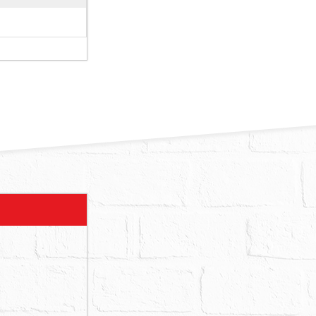
勘時，騎樓有
未粉刷完
樓為機械式
車位，無正
使用限制如
地震受損、海
庫，無法提
日回覆查無
管海砂屋及
料之完整性、
災受損、地震
海砂屋、輻射
述足以影響拍
法院即時審