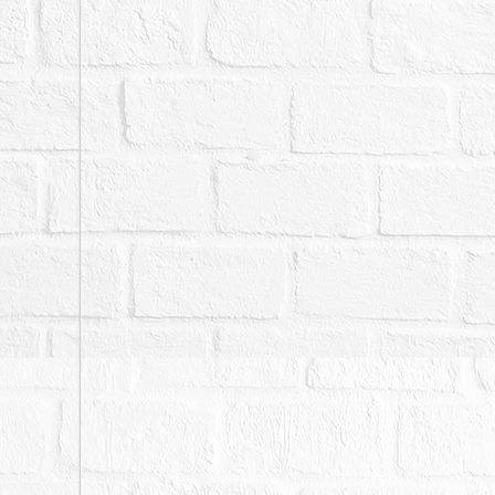
酌。另依強制執行法第6
仍應自行查明、確認。
四、1072建號於民國10
五、本件建物登記謄本未
備註
一、上開不動產4宗合併
二、拍賣最低價額合計新台
三、保證金新台幣：1,963
四、如債務人未指定開標
已足清償執行費用、土地
時，後順序之各標即停止
場時，得當場指定各標開
足清償執行費用、土地增
時，其餘標別即不許其承