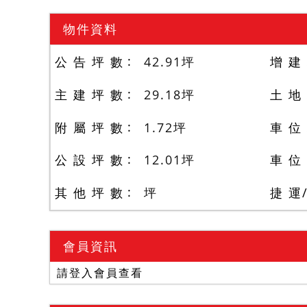
物件資料
公 告 坪 數
42.91
坪
增 建
主 建 坪 數
29.18
坪
土 地
附 屬 坪 數
1.72
坪
車 位
公 設 坪 數
12.01
坪
車 位
其 他 坪 數
坪
捷 運
會員資訊
請登入會員查看