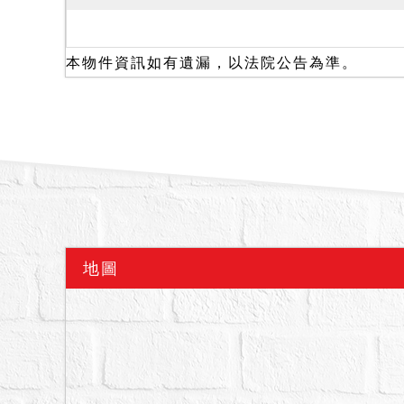
明注意。
二、民國108年8月14、
擺放砂石，1樓商場堆滿
本物件資訊如有遺漏，以法院公告為準。
畢。大廳旁電梯為住家電
停車位，尚未裝置完成。於
常運轉，有部分平面車位停
何，請應買人自行查明注
三、本院於查封後發函各
砂屋列管等，經基隆市警察
供是否曾發生非自然死亡情
發生火災及報案紀錄；經基
地圖
地震受損之建築物等相關
正確性與即時性，亦無法
受損事件，或新檢測為海
屋、地震受創、嚴重漏水
賣標的之情事，債權人及