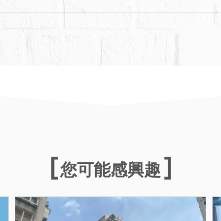
銷。
件拍賣標的有無積欠公寓大廈之管理費，並注意有無
年6月17日基府產場貳字第1120125113號函文
並依都市計畫公共設施用地多目標使用辦法及獎勵
獎勵興辦公共設施投資契約書」，承諾地上一~二樓
本件建物及土地經拍賣後應按相關規定辦理使用，
注意。
您可能感興趣