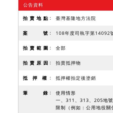
公告資料
拍 賣 地 點
臺灣基隆地方法院
案 號
108年度司執字第14092
拍 賣 範 圍
全部
拍 賣 原 因
拍賣抵押物
抵 押 權
抵押權拍定後塗銷
筆 錄
使用情形
一、311、313、20
限制（例如：公用地役關