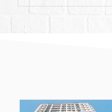
五、抵押權登記拍定後塗
六、應買人應自行查明本
條之1第3項規定之適用。
七、依基隆市政府民國112
地使用分區為市場用地，
計畫公共設施辦法簽定「
依市場立體多目標使用，
事業計畫。請應買人查明