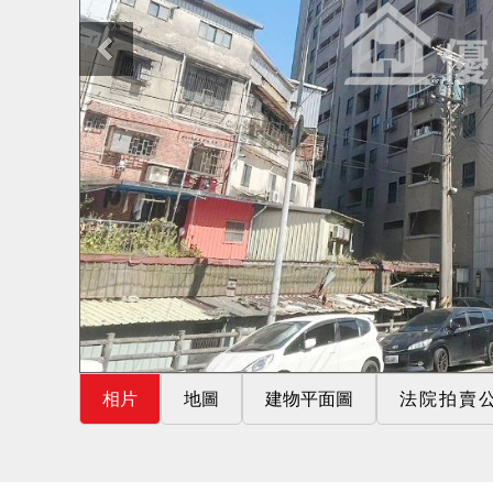
相片
地圖
建物平面圖
法院拍賣