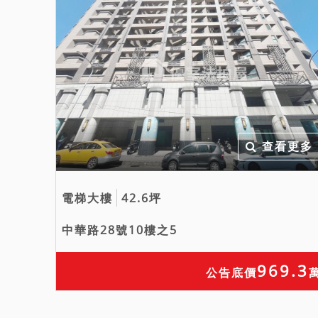
查看更多
電梯大樓
42.6坪
中華路28號10樓之5
969.3
公告底價