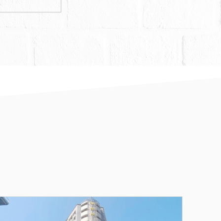
民法第826
所示：本件土
投資辦理都市
及地下樓層
不得擅自變更