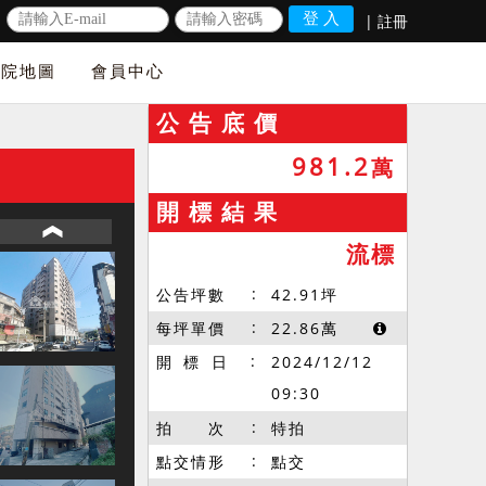
|
註冊
法院地圖
會員中心
公 告 底 價
981.2
萬
開 標 結 果
流標
公告坪數
42.91
坪
每坪單價
22.86
萬
開 標 日
2024/12/12
09:30
拍 次
特拍
點交情形
點交