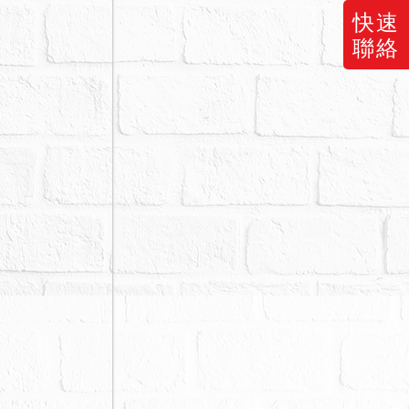
快速
權，應買人
聯絡
拍賣所得價金
及本件債權額
人於開標前到
標別之價金已
本件債權額