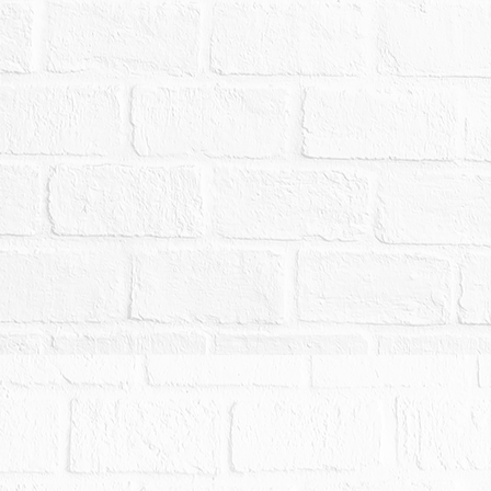
9條之規定，拍賣物買受人就物之瑕疵本無擔保請求
8年8月14、15日查封時為空屋，拍定後點交。
登記停車位。
拍賣，請投標人分別出價。
幣：9,812,000元，以總價最高者得標。
,000元。
順序時，即按1〜65標順序依序開標。如先順序之
增值稅、地價稅、房屋稅、營業稅、其他優先債權
拍賣。縱經拍定，亦得撤銷。請應買人注意。債務
標之順序。債權人聲明願承受時，以其聲明願承受
值稅、地價稅、房屋稅、營業稅、其他優先債權及
受，縱許其承受，亦得撤銷。