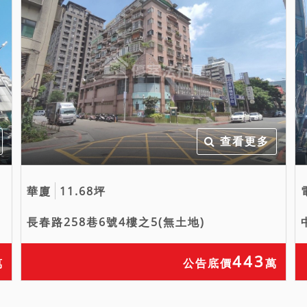
查看更多
華廈
11.68坪
長春路258巷6號4樓之5(無土地)
443
萬
公告底價
萬