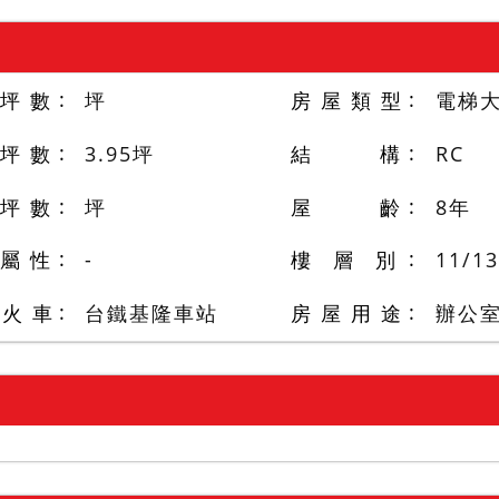
 坪 數
坪
房 屋 類 型
電梯
 坪 數
3.95
坪
結 構
RC
 坪 數
坪
屋 齡
8
年
 屬 性
-
樓 層 別
11
/
13
/火 車
台鐵基隆車站
房 屋 用 途
辦公