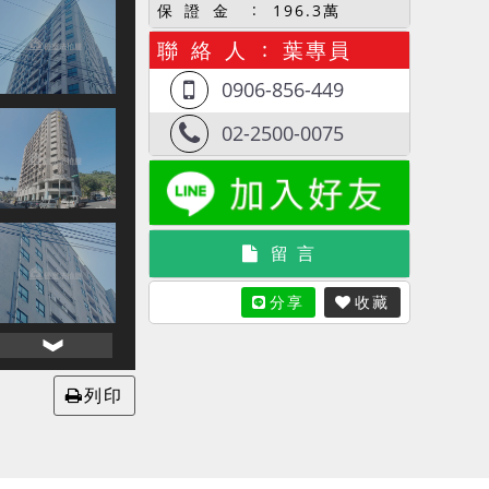
保 證 金
196.3萬
聯 絡 人
葉專員
0906-856-449
02-2500-0075
留 言
分享
收藏
列印