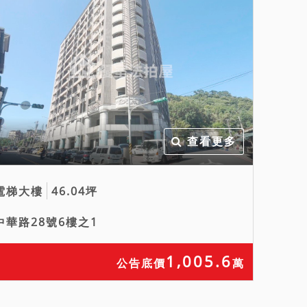
查看更多
電梯大樓
46.04坪
中華路28號6樓之1
1,005.6
公告底價
萬