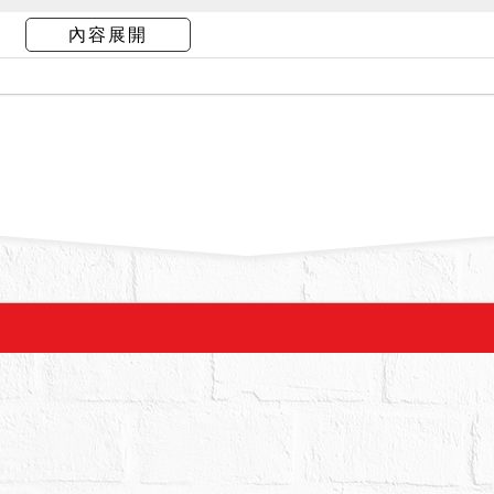
內容展開
15日查封時，1072建號為空屋，109年5月14日履
雜物，1、2、3樓均未復電，樑柱及天花板部分均尚
梯，僅能通往4樓以上，其餘電梯尚無作用。地下2
111年12月13日履勘時，地下二、三樓為機械停
放車輛。1072建號主要用途登記為辦公室(廳)，
意。
主管機關查詢是否曾發生非自然死亡、火災受損、
局於111年10月19日回覆該局並無相關建檔資料
形之相關資訊；經基隆市消防局於111年10月19
隆市政府於111年10月27日回覆該府目前並無列
資料供參；本院並無從確保各該主管機關所提供資
確保拍賣標的至拍定時均不會發生非自然死亡、火
砂屋、輻射屋等。債權人、鑑定人均未表示建物有
、火災受損、非自然死亡之情事。拍賣標的如有上
債務人均應儘速檢附相關證明資料陳報法院，以供