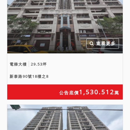
實際情況可能與鑑定報告或
上揭情形有所出入，仍請投
標人逕向相關單位或周遭四
鄰洽詢查明，並決定是否參
與投標應買，且不得於拍定
後再執前揭事由聲明異議或
查看更多
聲請撤拍。
六、投標人應自行查明債務
電梯大樓
29.53坪
人有無積欠工程受益費、水
電瓦斯費、管理費、公共基
新泰路90號18樓之8
金等，應依公寓大廈管理條
例第 24 條規定辦理，並注
1,530.512
公告底價
萬
意拍定後民法第 799 之 1
條第 4 項規定之適用問題。
七、本件如有停止、撤回、
撤銷、延緩執行、足額清償
等事由，且該事由確實發生