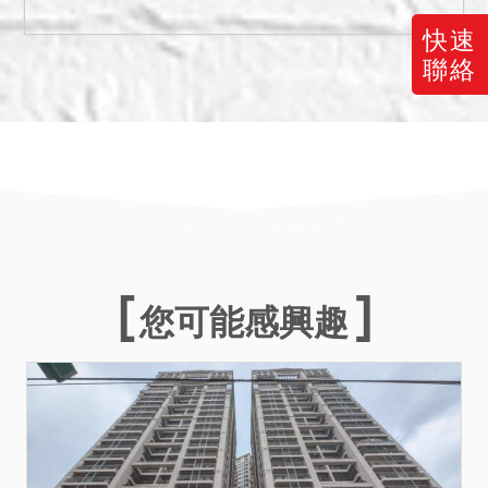
定後再執前揭事由聲明異議
或聲請撤拍。
快速
五、經法院向新北市政府警
聯絡
察局新莊分局函詢本件標的
是否曾受理非自然死亡一
案，函覆結果為未針對此類
案件建檔，無資料可稽；函
詢工務局是否因地震受創、
高氯離子鋼筋混凝土建物，
函覆無上開建物申請資料；
函詢消防局是否發生火災，
您可能感興趣
函覆 107 年 1 月 1 日至
114 年 10 月 1 日無受理情
形。法院已就卷內現場執行
情況揭示於前，以供投標人
參酌。因法院欠缺完整資料
且無相關鑑定等專業技能，