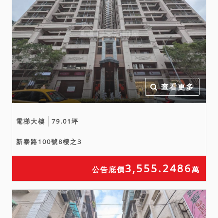
於本案拍定前，縱已宣布拍
定，法院亦得撤銷拍定，無
息返還已繳交之款項，當事
人均不得異議，不同意者，
請勿參與投標應買。
查看更多
電梯大樓
79.01坪
新泰路100號8樓之3
3,555.2486
公告底價
萬