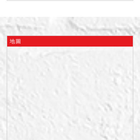
316 號打通，各有獨立出入
口，廚房位 314 號，拍賣後
依現況點交。
備註：
一、上開不動產 2 宗合併拍
地圖
賣，請投標人分別出價。
二、拍賣最低價額合計新台
幣：23,490,000 元，以總
價最高者得標。
三、保證金新台幣：
4,700,000 元。
四、法院僅係依現狀拍賣，
不負擔回復原狀之責，投標
人得否就打通部分回復隔間
應自行處理，並自行負擔回
復原隔間之費用，不得於拍