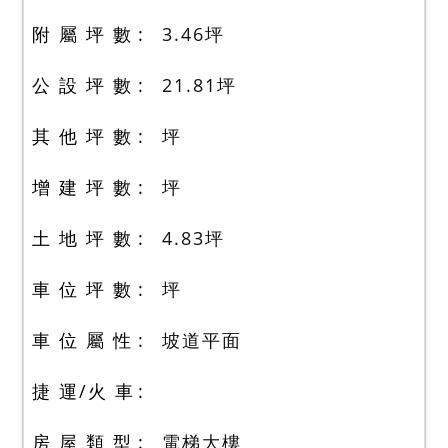
附 屬 坪 數
3.46
坪
公 設 坪 數
21.81
坪
其 他 坪 數
坪
增 建 坪 數
坪
土 地 坪 數
4.83
坪
車 位 坪 數
坪
車 位 屬 性
坡道平面
捷 運/火 車
房 屋 類 型
電梯大樓