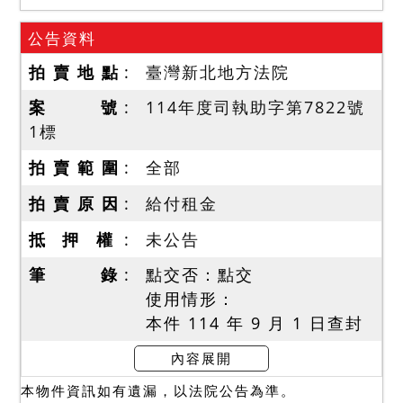
公告資料
拍 賣 地 點
臺灣新北地方法院
案 號
114年度司執助字第7822號
1標
拍 賣 範 圍
全部
拍 賣 原 因
給付租金
抵 押 權
未公告
筆 錄
點交否：點交
使用情形：
本件 114 年 9 月 1 日查封
時，債務人侄子在場，稱房
內容展開
屋目前無人居住，無增建及
本物件資訊如有遺漏，以法院公告為準。
影響交易情事，門牌 314、