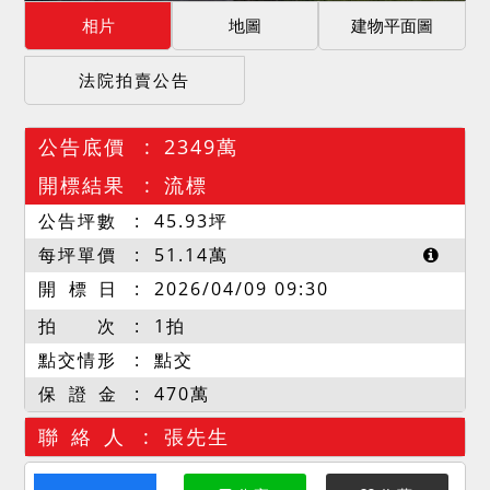
相片
地圖
建物平面圖
法院拍賣公告
公告底價
2349萬
開標結果
流標
公告坪數
45.93
坪
每坪單價
51.14
萬
開 標 日
2026/04/09 09:30
拍 次
1拍
點交情形
點交
保 證 金
470萬
聯 絡 人
張先生