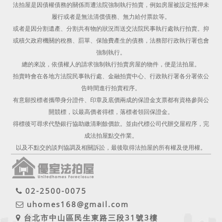
法拍屋是因債權債務的關係而遭法院強制執行拍賣，例如房屋被設定抵押未
履行或者是無法清償債務、無力給付票款等。
或者是因分割遺產、分割共有物的狀況而送交法院民事執行處執行拍賣。抑
或積欠政府機關的稅務、罰單、保險費產生的債務，法務部行政執行署也會
強制執行。
總的來說，依債權人的請求強制執行拍賣房屋的物件，便是法拍屋。
拍賣時會在各地方法院民事執行處、金融拍賣中心、行政執行署各分署依公
告時間進行拍賣程序。
有意願投標者攜帶身分證件、印章及底價兩成的保證金支票都有資格參與公
開競標，以最高價者得標，落標者領回保證金。
得標後可尋求代墊銀行協助繳清剩餘價款。並由代標公司代辦交屋程序，完
成法拍屋點交作業。
以及不點交的談判協調及相關訴訟，最後取得法拍屋的所有權及使用權。
02-2500-0075
uhomes168@gmail.com
台北市中山區民生東路三段31號3樓