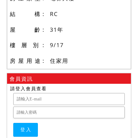
結 構
RC
屋 齡
31
年
樓 層 別
9
/
17
房 屋 用 途
住家用
會員資訊
請登入會員查看