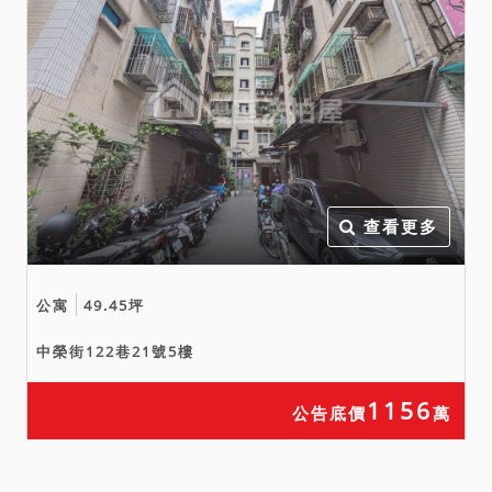
查看更多
公寓
49.45坪
中榮街122巷21號5樓
1156
公告底價
萬