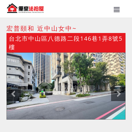
宏普頤和 近中山女中~
台北市中山區八德路二段146巷1弄8號5
樓