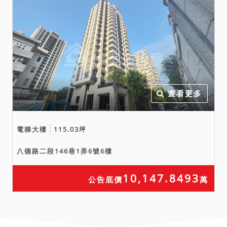
查看更多
電梯大樓
115.03坪
八德路二段146巷1弄6號6樓
10,147.8493
公告底價
萬