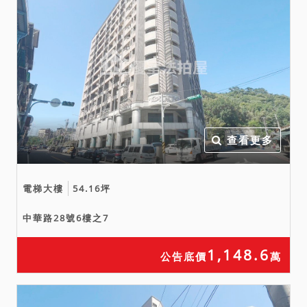
查看更多
電梯大樓
54.16坪
中華路28號6樓之7
1,148.6
公告底價
萬