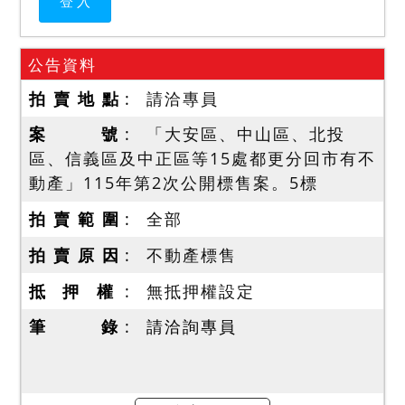
公告資料
拍 賣 地 點
請洽專員
案 號
「大安區、中山區、北投
區、信義區及中正區等15處都更分回市有不
動產」115年第2次公開標售案。5標
拍 賣 範 圍
全部
拍 賣 原 因
不動產標售
抵 押 權
無抵押權設定
筆 錄
請洽詢專員