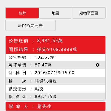
相片
地圖
建物平面圖
法院拍賣公告
公告底價
8,981.59萬
開標結果
拍定9168.8888萬
公告坪數
102.68
坪
每坪單價
87.47
萬
開 標 日
2026/07/23 15:00
拍 次
限通訊投標
點交情形
點交
保 證 金
898.159萬
聯 絡 人
趙先生