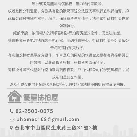
履行或者是無法清償債務、無力給付票款等。
或者是因分割遺產、分割共有物的狀況而送交法院民事執行處執行拍賣。抑
或積欠政府機關的稅務、罰單、保險費產生的債務，法務部行政執行署也會
強制執行。
總的來說，依債權人的請求強制執行拍賣房屋的物件，便是法拍屋。
拍賣時會在各地方法院民事執行處、金融拍賣中心、行政執行署各分署依公
告時間進行拍賣程序。
有意願投標者攜帶身分證件、印章及底價兩成的保證金支票都有資格參與公
開競標，以最高價者得標，落標者領回保證金。
得標後可尋求代墊銀行協助繳清剩餘價款。並由代標公司代辦交屋程序，完
成法拍屋點交作業。
以及不點交的談判協調及相關訴訟，最後取得法拍屋的所有權及使用權。
02-2500-0075
uhomes168@gmail.com
台北市中山區民生東路三段31號3樓