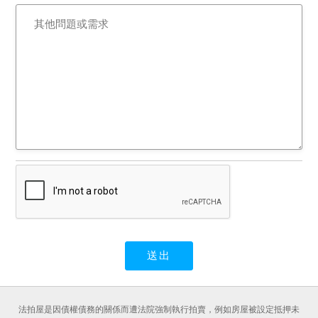
法拍屋是因債權債務的關係而遭法院強制執行拍賣，例如房屋被設定抵押未