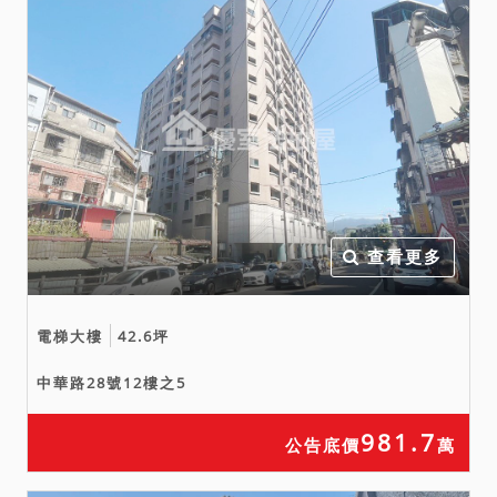
查看更多
電梯大樓
42.6坪
中華路28號12樓之5
981.7
公告底價
萬