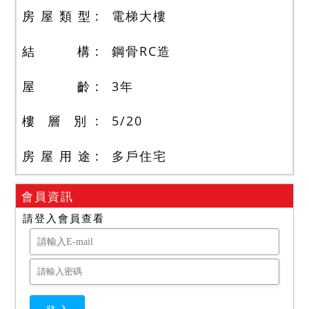
房 屋 類 型
電梯大樓
結 構
鋼骨RC造
屋 齡
3
年
樓 層 別
5
/
20
房 屋 用 途
多戶住宅
會員資訊
請登入會員查看