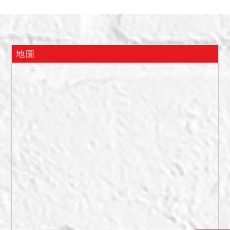
使用借貸關係而占有，拍定
後不予點交。
二、另鑑定報告勘查並未入
室，無法得之勘估標的內部
地圖
是否有嚴重漏水、地震受創
或火災受損等事宜，僅以外
觀現況判斷。又查詢公開資
訊網站，現未查得本建物有
海砂屋、輻射屋、地震受
創、非自然死亡之列管足以
影響交易之特殊情事，實際
情形仍請投標人至現場自行
查明注意。
三、投標人應自行查明債務
人有無積欠工程受益費、水
電瓦斯費、管理費、公共基