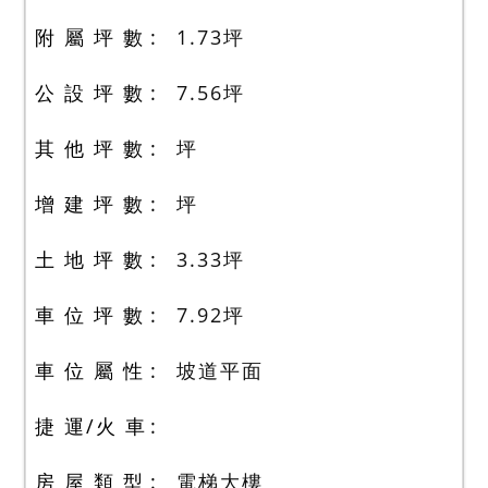
附 屬 坪 數
1.73
坪
公 設 坪 數
7.56
坪
其 他 坪 數
坪
增 建 坪 數
坪
土 地 坪 數
3.33
坪
車 位 坪 數
7.92
坪
車 位 屬 性
坡道平面
捷 運/火 車
房 屋 類 型
電梯大樓