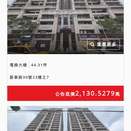
查看更多
電梯大樓
44.31坪
新泰路90號23樓之7
2,130.5279
公告底價
萬