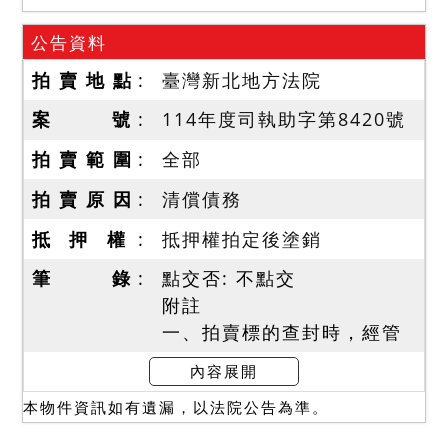
公告資料
拍 賣 地 點
臺灣新北地方法院
案 號
114年度司執助字第8420號
拍 賣 範 圍
全部
拍 賣 原 因
清償債務
抵 押 權
抵押權拍定後塗銷
筆 錄
點交否: 不點交
附註
一、拍賣標的查封時，經管
理員表示係由債務人父親居
內容展開
住，經查，債務人父親與債
本物件資訊如有遺漏，以法院公告為準。
務人不同戶籍，且債務人並
未與其共同生活，可認基於