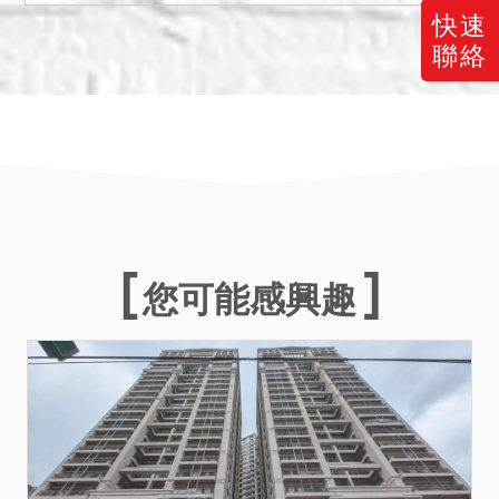
金等，應依公寓大廈管理條
快速
例第24條規定辦理，並注意
聯絡
拍定後民法第799之1條第4
項規定之適用問題。
四、本件如有停止、撤回、
撤銷、延緩執行、足額清償
等事由，且該事由確實發生
於本案拍定前，縱已宣布拍
定，本院亦得撤銷拍定，無
息返還已繳交之款項，當事
您可能感興趣
人均不得異議，不同意者，
請勿參與投標應買。
五、刊登於網站或其他公告
處所之公告內容如與本院公
告欄張貼之公告內容不符
時，一律以本院公告欄張貼
之拍賣公告內容為準。