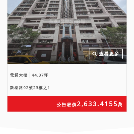
查看更多
電梯大樓
44.37坪
新泰路92號23樓之1
2,633.4155
公告底價
萬