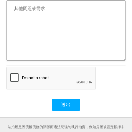
法拍屋是因債權債務的關係而遭法院強制執行拍賣，例如房屋被設定抵押未