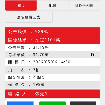
相片
地圖
建物平面圖
法院拍賣公告
公告底價
989萬
開標結果
拍定1101萬
公告坪數
31.19
坪
每坪單價
31.70
萬
開 標 日
2026/05/06 14:30
拍 次
3拍
點交情形
不點交
保 證 金
198萬
聯 絡 人
張先生