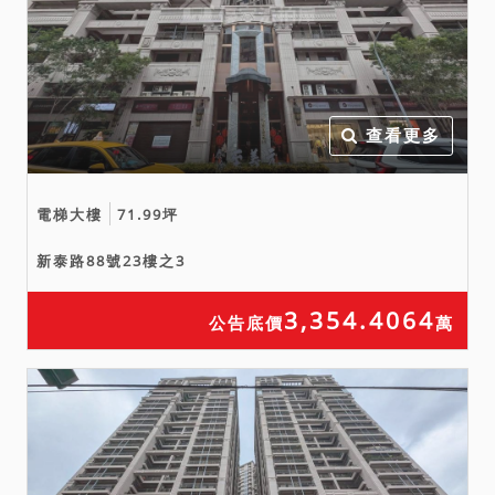
六、拍賣之不動產如於查封
後經地政機關實施重測，其
面積應以重測結果（地籍
圖）為準，拍定後債權人、
債務人、拍定人或其他關係
查看更多
人均不得以面積增減請求增
減價金或聲請撤銷拍賣。
電梯大樓
71.99坪
七、抵押權拍定後塗銷。
備註
新泰路88號23樓之3
一、上開不動產2宗合併拍
賣，請投標人分別出價。
3,354.4064
公告底價
萬
二、拍賣最低價額合計新台
幣：9,890,000元，以總價
最高者得標。
三、保證金新台幣：
1,980,000元。