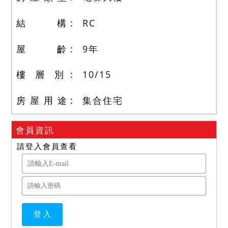
結 構
RC
屋 齡
9
年
樓 層 別
10
/
15
房 屋 用 途
集合住宅
會員資訊
請登入會員查看