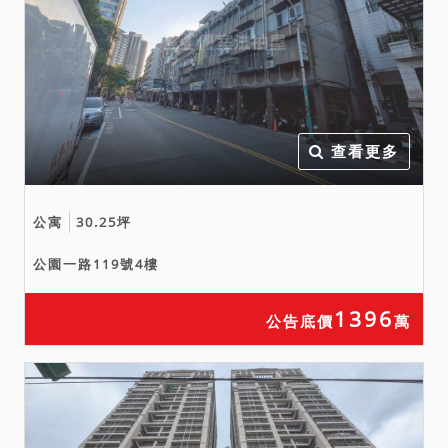
或（或）使用人如有積欠工
程受益費、水電、瓦斯、管
理費等相關費用，應由拍定
人自行查明後與相關單位洽
商解決。又如依不動產登記
查看更多
謄本所示，本件標的如須繳
納登記費等費用始得核發書
狀等情事，請投標人應自行
公寓
30.25坪
注意該項記載。
公園一路119號4樓
四、本件標的查封履勘時，4
樓後方廚房外推，亦為5樓下
1396
來之內梯處，內梯右旁房間
公告底價
萬
有漏水情形。另經法院函詢
新北市政府工務局、消防
局、警察局，本件建物無海
砂屋、輻射屋、地震受創、