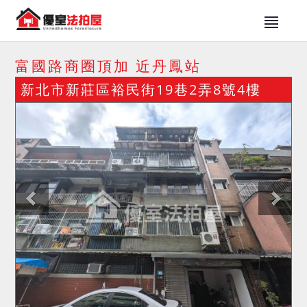
富國路商圈頂加 近丹鳳站
新北市新莊區裕民街19巷2弄8號4樓