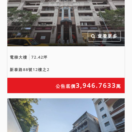
政府違章建築拆除大隊以新
北拆認一字第1133229238
號違章建築認定通知書認定
為「既存違章建築」，並拍
照建檔列管在案，投標人應
查看更多
自行至拍賣標的現場查勘並
評估風險後始為投標，若於
電梯大樓
72.42坪
拍定前已經拆除大隊拆除，
或（或）拍定後尚未拆除仍
新泰路88號12樓之2
應負擔被拆除之危險，法院
依法不負物之瑕疵擔保責
3,946.7633
公告底價
萬
任，拍定人不得以此事由主
張異議或（或）撤拍。
三、投標人應自行查明債務
人有無積欠工程受益費、水
電瓦斯費、管理費、公共基
金等。本件標的原所有權人