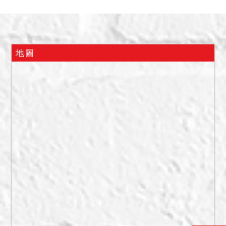
樓）之債務人，8號5樓（即
4樓頂樓加蓋之未登記建物，
以下稱5樓）之前為債務人家
人居住使用，但現在使用情
地圖
形不明。經員警到場後，按
電鈴無人應門，在員警在場
下由鎖匠開鎖，債務人本反
鎖在內，嗣後走出回應，詢
問其使用範圍，債務人稱4、
5樓均其居住使用，8號5樓
為其所蓋，經檢視5樓1房1
廳1衛，客廳擺設神像，僅對
認識之人讓其祭拜，室內有
內梯通往4樓，無影響交易情
事。債務人由內梯至4樓開啟
4樓大門入內，4樓室內4房1