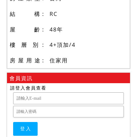
結 構
RC
屋 齡
48
年
樓 層 別
4+頂加
/
4
房 屋 用 途
住家用
會員資訊
請登入會員查看