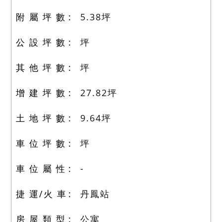
附 屬 坪 數
5.38
坪
公 設 坪 數
坪
其 他 坪 數
坪
增 建 坪 數
27.82
坪
土 地 坪 數
9.64
坪
車 位 坪 數
坪
車 位 屬 性
-
捷 運/火 車
丹鳳站
房 屋 類 型
公寓