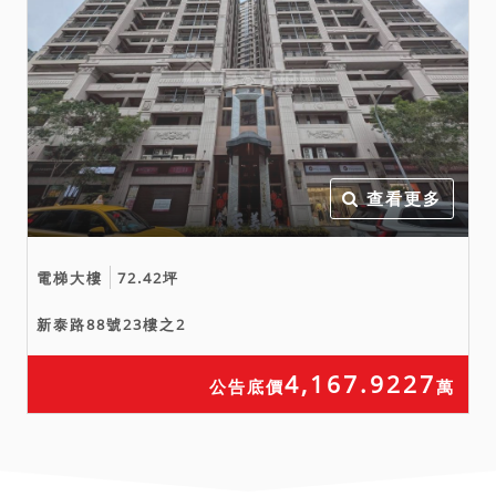
火災受損、建物內有非自然
死亡等相關資料；法院已就
卷內現場執行情況揭示於
前，以供投標人參酌。因法
院欠缺完整資料且無相關鑑
定等專業技能，實際情況可
能與鑑定報告或（或）上揭
查看更多
情形有所出入，仍請投標人
逕向相關單位或（或）周遭
四鄰洽詢查明，並決定是否
電梯大樓
72.42坪
參與投標應買，且不得於拍
新泰路88號23樓之2
定後再執前揭事由聲明異議
或（或）聲請撤拍。
4,167.9227
公告底價
萬
五、本件如有停止、撤回、
撤銷、延緩執行等事由，且
該事由確實發生於本案拍定
前，縱已宣布拍定，法院亦