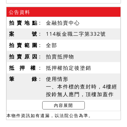
公告資料
拍 賣 地 點
金融拍賣中心
案 號
114板金職二字第332號
拍 賣 範 圍
全部
拍 賣 原 因
拍賣抵押物
抵 押 權
抵押權拍定後塗銷
筆 錄
使用情形
一、本件標的查封時，4樓經
按鈴無人應門，頂樓加蓋作
為宮廟使用。嗣於執行測量
內容展開
增建時，會同債權人代理
本物件資訊如有遺漏，以法院公告為準。
人、地政人員，遇鄰居稱偶
爾會遇到本件標的（即8號4