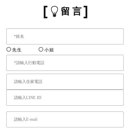
得停止拍定，無息返還已繳
留 言
交之款項，當事人均不得異
議，不同意者，請勿參與投
標應買。
備註
先生
小姐
一、上開不動產3宗合併應
買，請應買人分別出價。
二、應買價額合計新台幣：
捌佰捌拾壹萬肆仟元，以應
買書狀最先到達本公司者為
優先，如無法分辨先後時，
以抽籤決定。
三、保證金新台幣：壹佰柒
拾陸萬參仟元。
四、本件不動產有抵押權設