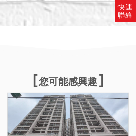
廳，後方廚房外推，亦為5樓
快速
下來之內梯處，內梯右旁房
聯絡
間有漏水，無其他影響交易
情事。惟實際使用狀況，仍
請投標人逕向相關單位洽詢
查明，並決定是否參與投標
應買，且不得於拍定後再執
前揭事由聲明異議或（或）
聲請撤拍。本件標的拍定後
點交。
您可能感興趣
二、本件2566建號增建部分
（含4樓、4樓頂之增建）係
未辦保存登記之違章建築，
得標人無法持法院核發之權
利移轉證書辦理所有權登
記。又上開未登記建物涉及
違章建築部分，業經新北市