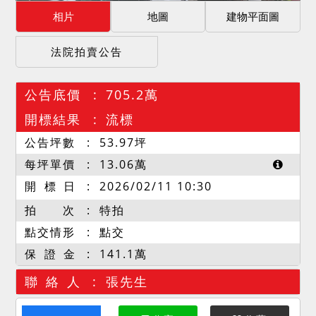
相片
地圖
建物平面圖
法院拍賣公告
公告底價
705.2萬
開標結果
流標
公告坪數
53.97
坪
每坪單價
13.06
萬
開 標 日
2026/02/11 10:30
拍 次
特拍
點交情形
點交
保 證 金
141.1萬
聯 絡 人
張先生