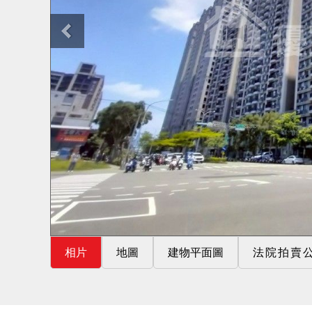
相片
地圖
建物平面圖
法院拍賣