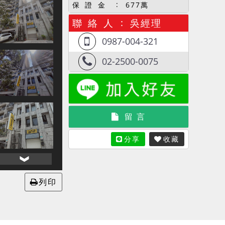
保 證 金
677萬
聯 絡 人
吳經理
0987-004-321
02-2500-0075
留 言
分享
收藏
列印