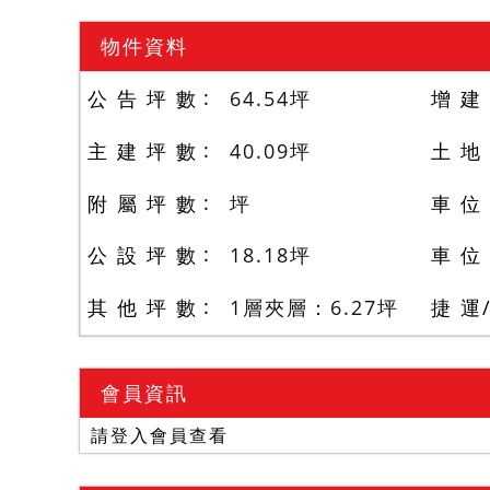
物件資料
公 告 坪 數
64.54
坪
增 建
主 建 坪 數
40.09
坪
土 地
附 屬 坪 數
坪
車 位
公 設 坪 數
18.18
坪
車 位
其 他 坪 數
1層夾層：6.27
坪
捷 運
會員資訊
請登入會員查看