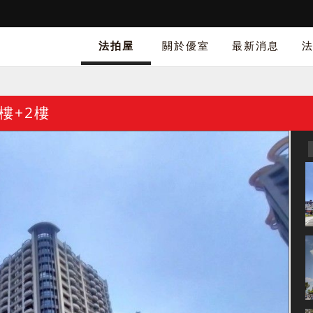
法拍屋
關於優室
最新消息
樓+2樓