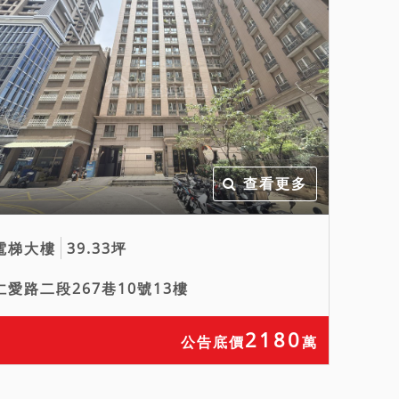
查看更多
電梯大樓
39.33坪
仁愛路二段267巷10號13樓
2180
公告底價
萬