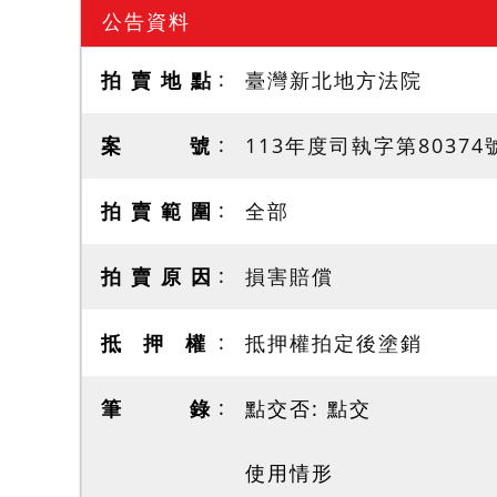
公告資料
拍 賣 地 點
臺灣新北地方法院
案 號
113年度司執字第80374
拍 賣 範 圍
全部
拍 賣 原 因
損害賠償
抵 押 權
抵押權拍定後塗銷
筆 錄
點交否: 點交
使用情形