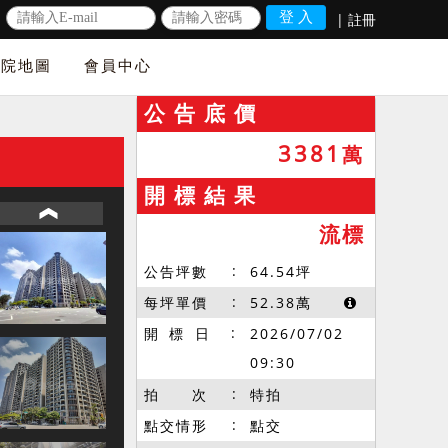
|
註冊
法院地圖
會員中心
公 告 底 價
3381
萬
開 標 結 果
流標
公告坪數
64.54
坪
每坪單價
52.38
萬
開 標 日
2026/07/02
09:30
拍 次
特拍
點交情形
點交