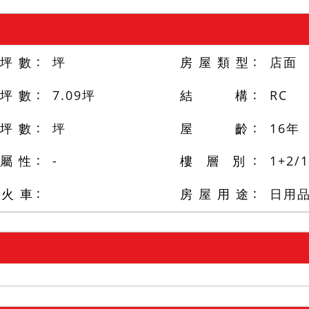
 坪 數
坪
房 屋 類 型
店面
 坪 數
7.09
坪
結 構
RC
 坪 數
坪
屋 齡
16
年
 屬 性
-
樓 層 別
1+2
/
1
/火 車
房 屋 用 途
⽇⽤