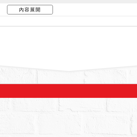
○凱在場稱，1樓及1樓夾層由其承租，租約自110
內容展開
租金每月2萬元；另第2層有其他房客承租，本件建物第
出。據債權人陳報使用使用情形，2層由第三人陳○
09年12月8日止，租金每月1萬4千元，由原承租人
院履勘，屋內已斷電，且承租人均已搬離，本件拍
本件標的經初步調查無海砂屋、輻射屋、地震受創
有因調查限度難以查明，致與鑑價報告內容所載容
查明，綜合考量相關風險再行投標。
物，為未辦保存登記建物，拍定人無法持本院核發之權
擔被拆除之風險，日後不得因面積不符，主張增減
拍賣，請投標人分別出價。
：33,810,000元，以總價最高者得標。
,000元。