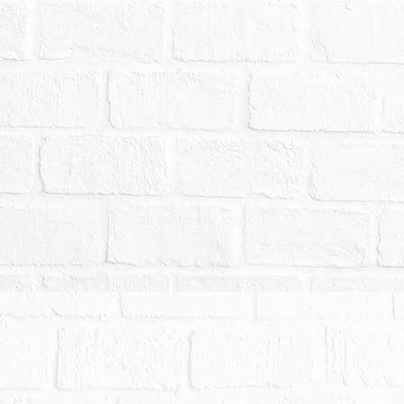
押權拍定後塗銷。
銷、延緩強制執行之事由，而其事由確實發生於本
本院亦得撤銷拍定，無息返還已經繳交之款項，應
得異議，不同意之應買人請勿參與本件標的之應買
人或使用人如有積欠工程受益費及水電、瓦斯或管
相關單位洽商解決。