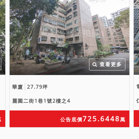
查看更多
華廈
27.79坪
麗園二街1巷1號2樓之4
725.6448
萬
公告底價
萬