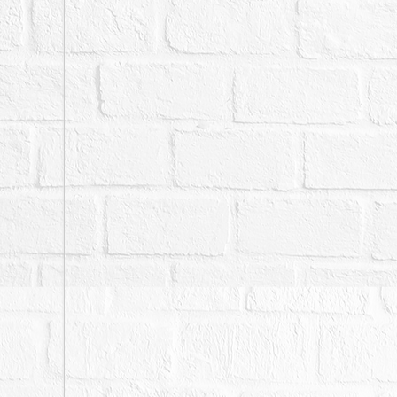
四、上列不動產設定之抵
五、若有停止、撤回、撤
或拍定日前，縱已拍定，
人、債權人、債務人均不
六、本件標的物原所有權
應由拍定人自行查明後與