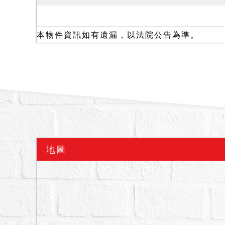
一、本件查封時，第三人黃
至114年8月31日止，
層及2層進出均由內梯進
本物件資訊如有遺漏，以法院公告為準。
自108年12月9日起至1
轉為不定期租約。嗣經本
二、另依鑑價報告所載，
非自然死亡等情形，惟若
應買人逕向相關單位洽詢
三、本件6318建號建
辦理所有權登記，且需承
銷拍賣，請應買人注意。
地圖
備註
一、上開不動產3宗合併
二、拍賣最低價額合計新台幣
三、保證金新台幣：6,770