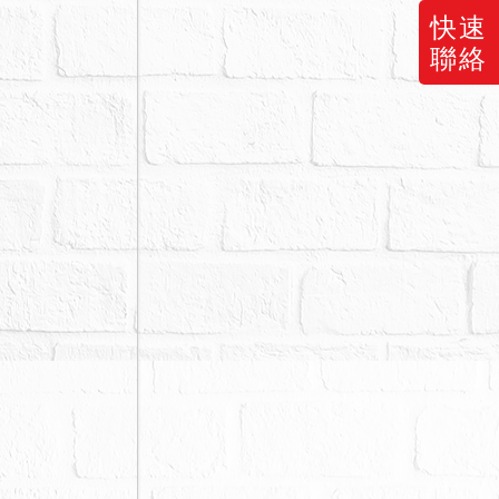
快速
聯絡
案標的拍定日
買人、拍定
。
理費等費用，