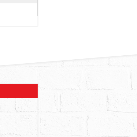
年6月1日起
1層、1層夾
宇承租，租期
繼續使用中，
定後點交。
、火災受損或
有出入者，請
利移轉證書
價金或請求撤