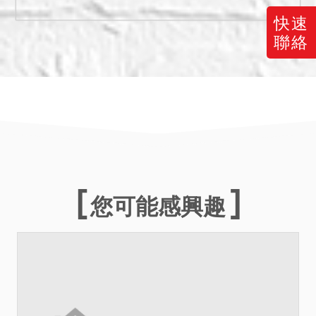
增建(未辦保存登記)部分係違
快速
建，有占用鄰地之情形，得
聯絡
標人應負擔被拆除危險，不
得異議。
另據新北市中和地政事務所
核發之建物登記第二類謄本
建物標示部一般註記事項記
載，本件編號1~3之合法建
物尚有部分面積因使用鄰地
您可能感興趣
未予以登記等情，應買人應
自行查明注意，再依鑑價報
告所述，本件標的經初步調
查無地震受創、火災受損或
非自然死亡等情形，惟若有
因調查限度難以查明，致與