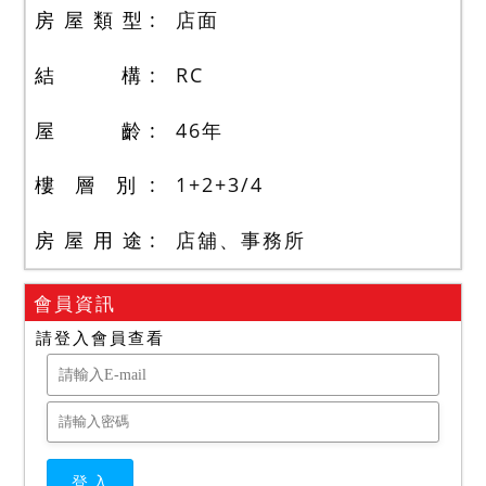
房 屋 類 型
店面
結 構
RC
屋 齡
46
年
樓 層 別
1+2+3
/
4
房 屋 用 途
店舖、事務所
會員資訊
請登入會員查看