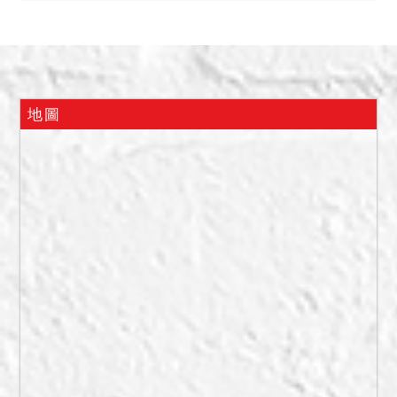
自104年9月25日至房屋都更
時止；編號2之建物現由第三
人劉0興出租予第三人潘0濱
占有使用中，原租賃期間自
103年7月起至104年7月17
地圖
日止，租期屆滿後繼續租
用；編號3之建物現由第三人
劉0興出租予第三人陳0男占
有使用中，租賃期間自76年
9月5日起至99年1月4日止，
租期屆滿後繼續租用，有租
賃契約影本附卷可稽。復依
債務人之清算人陳報，已向
第三人劉0興起訴返還房屋，
訴訟尚未終結等語。本件拍
定後不點交。