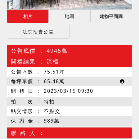
相片
地圖
建物平面圖
法院拍賣公告
公告底價
4945萬
開標結果
流標
公告坪數
75.51
坪
每坪單價
65.48
萬
開 標 日
2023/03/15 09:30
拍 次
特拍
點交情形
不點交
保 證 金
989萬
聯 絡 人