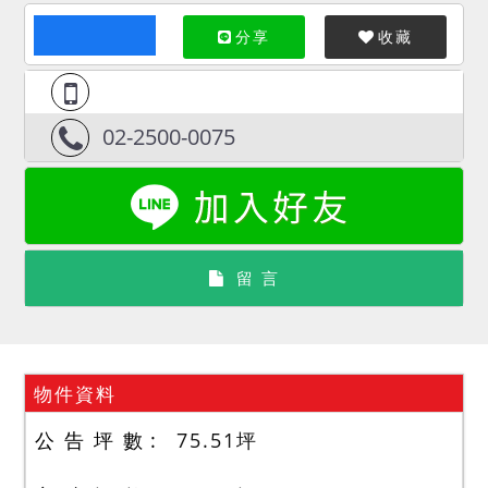
分享
收藏
02-2500-0075
留 言
物件資料
公 告 坪 數
75.51
坪