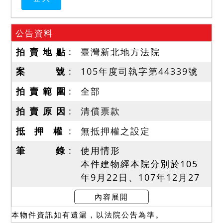
公告資料
拍 賣 地 點
臺灣新北地方法院
案 號
105年度司執字第44339號
拍 賣 範 圍
全部
拍 賣 原 因
清償票款
抵 押 權
無抵押權之設定
筆 錄
使用情形
本件建物經本院分別於105
年9月22日、107年12月27
日現場履勘，編號1之建物現
內容展開
由第三人劉0興出租予第三人
本物件資訊如有遺漏，以法院公告為準。
劉0信占有使用中，租賃期間