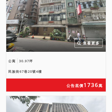
查看更多
公寓
30.97坪
民族街67巷20號4樓
1736
公告底價
萬