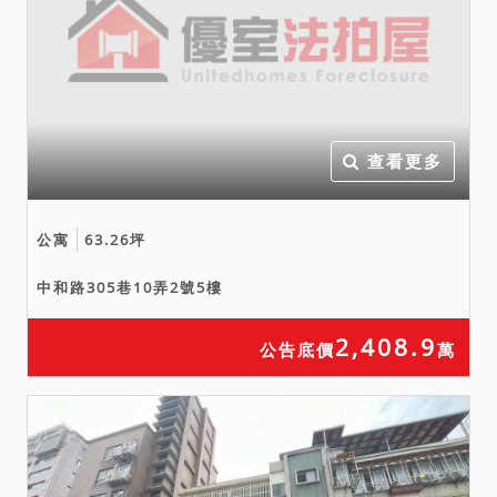
鑑價報告內容所載容有出入
者，請應買人逕向相關單位
洽詢查明，綜合考量相關風
險再行投標，且拍賣公告所
載標的物面積如與地政事務
所核發之不動產登記謄本不
查看更多
同，以地政事務所核發為
準，應買人不得於拍定後再
公寓
63.26坪
執前揭事由聲明異議或聲請
撤拍，併予說明。
中和路305巷10弄2號5樓
2,408.9
公告底價
萬