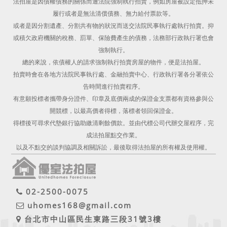
法拍屋是因債權債務的關係而遭法院強制執行拍賣，例如房屋被設定抵押未
履行或者是無法清償債務、無力給付票款等。
或者是因分割遺產、分割共有物的狀況而送交法院民事執行處執行拍賣。抑
或積欠政府機關的稅務、罰單、保險費產生的債務，法務部行政執行署也會
強制執行。
總的來說，依債權人的請求強制執行拍賣房屋的物件，便是法拍屋。
拍賣時會在各地方法院民事執行處、金融拍賣中心、行政執行署各分署依公
告時間進行拍賣程序。
有意願投標者攜帶身分證件、印章及底價兩成的保證金支票都有資格參與公
開競標，以最高價者得標，落標者領回保證金。
得標後可尋求代墊銀行協助繳清剩餘價款。並由代標公司代辦交屋程序，完
成法拍屋點交作業。
以及不點交的談判協調及相關訴訟，最後取得法拍屋的所有權及使用權。
02-2500-0075
uhomes168@gmail.com
台北市中山區民生東路三段31號3樓