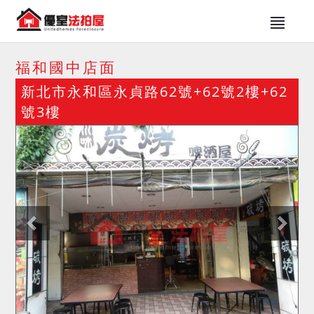
福和國中店面
新北市永和區永貞路62號+62號2樓+62
號3樓