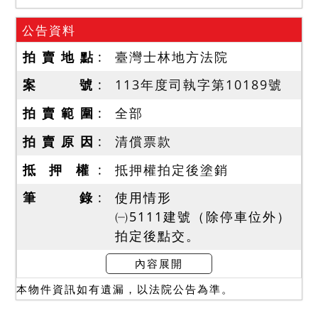
公告資料
拍 賣 地 點
臺灣士林地方法院
案 號
113年度司執字第10189號
拍 賣 範 圍
全部
拍 賣 原 因
清償票款
抵 押 權
抵押權拍定後塗銷
筆 錄
使用情形
㈠5111建號（除停車位外）
拍定後點交。
㈡民國113年10月8日現場調
內容展開
查時，債務人在場稱房屋目
本物件資訊如有遺漏，以法院公告為準。
前由其及父親居住使用，浴
室及靠近陽台之房間輕微漏