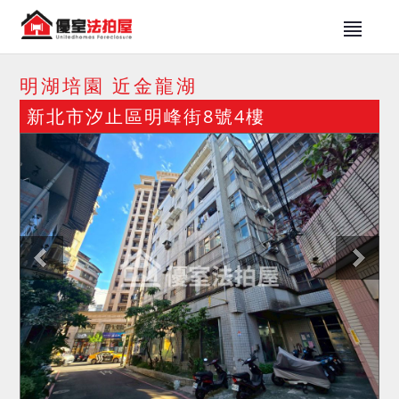
明湖培園 近金龍湖
新北市汐止區明峰街8號4樓