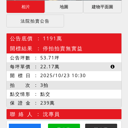
相片
地圖
建物平面圖
法院拍賣公告
公告底價
1191萬
開標結果
停拍拍賣無實益
公告坪數
53.71
坪
每坪單價
22.17
萬
開 標 日
2025/10/23 10:30
拍 次
3拍
點交情形
點交
保 證 金
239萬
聯 絡 人
沈專員