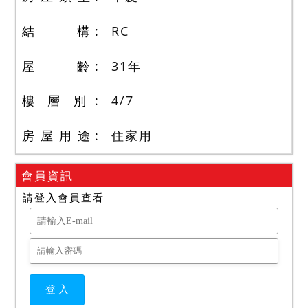
結 構
RC
屋 齡
31
年
樓 層 別
4
/
7
房 屋 用 途
住家用
會員資訊
請登入會員查看