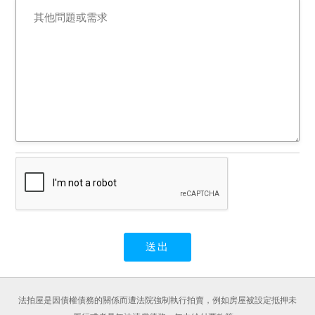
法拍屋是因債權債務的關係而遭法院強制執行拍賣，例如房屋被設定抵押未