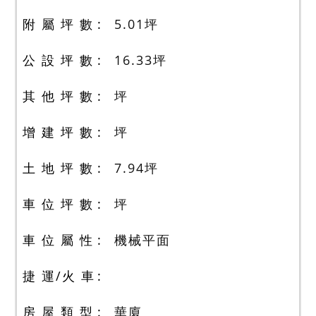
附 屬 坪 數
5.01
坪
公 設 坪 數
16.33
坪
其 他 坪 數
坪
增 建 坪 數
坪
土 地 坪 數
7.94
坪
車 位 坪 數
坪
車 位 屬 性
機械平面
捷 運/火 車
房 屋 類 型
華廈