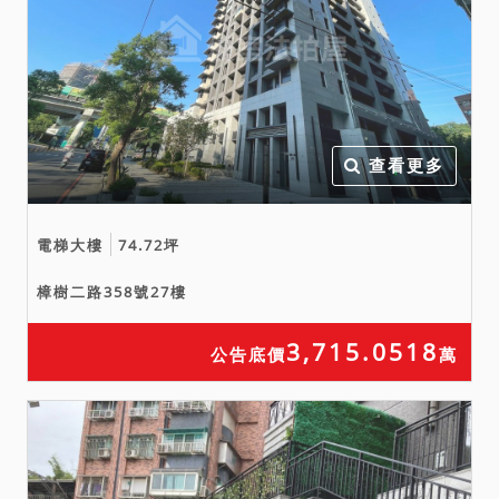
查看更多
電梯大樓
74.72坪
樟樹二路358號27樓
3,715.0518
公告底價
萬