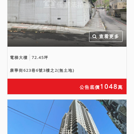
六、投標日期：中華民國
114年10月23日第3次拍
賣。（上午10時30分開始投
標，11時開標。）
查看更多
電梯大樓
72.45坪
康寧街623巷6號3樓之2(無土地)
1048
公告底價
萬