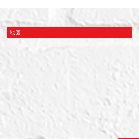
水，另有配賦位於地下1樓編
號3號之停車位，惟供停車出
入之機械升降機具，因地震
受創及颱風淹水致損壞已
地圖
久，迄未修復，故實際上目
前無法停放車輛，地下室泡
水鋼筋裸露。因停車位係拍
賣共有部分，應由全體區分
所有權人協議使用分管方
法，故該部分不點交。依強
制執行法第113條準用第69
條之規定，拍賣物買受人就
物之瑕疵無擔保請求權，不
得於拍定後主張，請應買人
留意。惟現在實際情形如
何，仍請應買人自行查明注