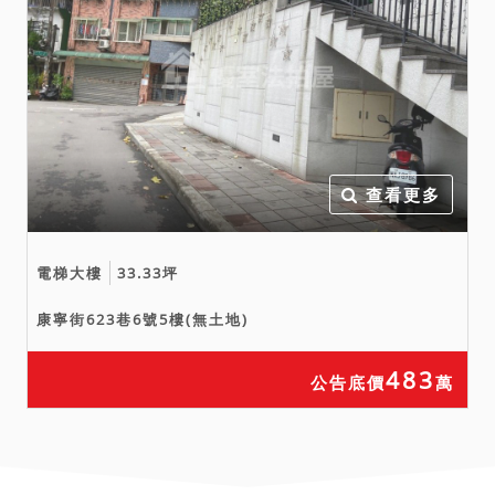
查看更多
電梯大樓
33.33坪
康寧街623巷6號5樓(無土地)
483
公告底價
萬