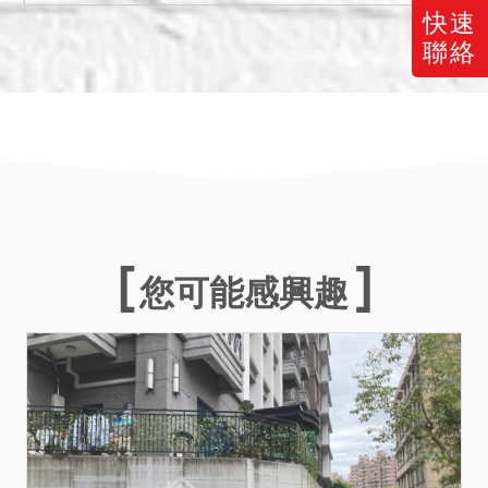
意。
快速
聯絡
備註
一、以上不動產採分別標
價，合併拍賣方式拍賣，請
投標人分別出價，以總價最
高者得標。
二、拍賣最低價額合計新台
幣：11,910,000元。
三、保證金新台幣：
您可能感興趣
2,390,000元。
四、抵押權登記拍定後塗
銷。
五、投標人應自行查明債務
人有無積欠管理費，並注意
拍定後民法第826條之1第3
項規定之適用問題。