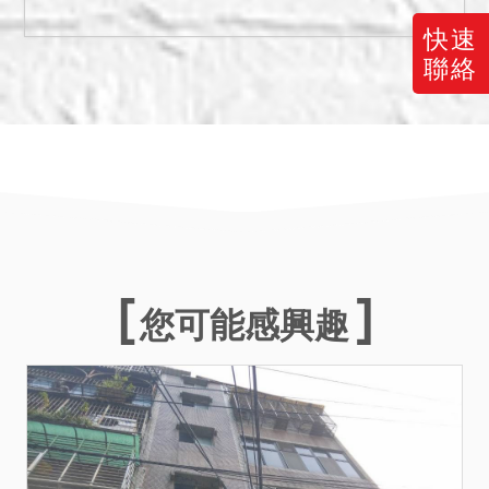
單位洽商解決。
快速
五、本件標的建物，法院已
聯絡
儘量將調查所得之輻射屋、
海砂屋、地震受創、嚴重漏
水、火災受損、建物內有非
自然死亡或其他足以影響交
易之特殊情事等項，於使用
情形欄載明，如使用情形欄
未特別載明，即表示經法院
以現場調查等方式予以調查
後尚未發現有上開影響交易
您可能感興趣
價格之情形。惟鑑於司法資
源有限，及債權人、債務人
所揭露之資訊未必完全真
實，縱經法院以通常方式予
以調查，仍難保證絕無上
情，應買人應於投標前至現