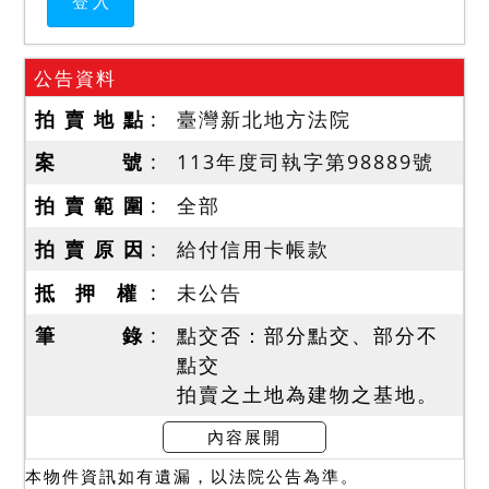
公告資料
拍 賣 地 點
臺灣新北地方法院
案 號
113年度司執字第98889號
拍 賣 範 圍
全部
拍 賣 原 因
給付信用卡帳款
抵 押 權
未公告
筆 錄
點交否：部分點交、部分不
點交
拍賣之土地為建物之基地。
拍定後建物點交，其餘不點
內容展開
交。
本物件資訊如有遺漏，以法院公告為準。