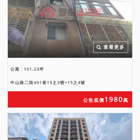
場查訪，多方蒐集資訊，拍
定後買受人就物之瑕疵無擔
保請求權，得標後不得再執
此理由聲明異議，請投標人
自行查明注意。
六、刊登於網路之公告內容
查看更多
如與法院公告欄張貼之公告
內容不符時，一律以法院公
公寓
101.23坪
告欄張貼之拍賣公告內容為
準。
中山路二段491巷15之3號+15之4號
1980
公告底價
萬