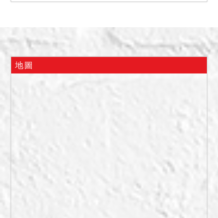
使用情形
本院現場履勘時，債務人稱
目前其一人獨居。
備註
地圖
一、上開不動產2宗合併拍
賣，請投標人分別出價。
二、拍賣最低價額合計新台
幣：9,440,000元，以總價
最高者得標。
三、保證金新台幣：
1,890,000元。
四、本件標的物原所有人或
使用人如有積欠工程受益費
及水電、瓦斯或管理費等費
用，應由拍定人自行與相關