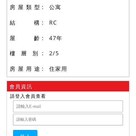
房 屋 類 型
公寓
結 構
RC
屋 齡
47
年
樓 層 別
2
/
5
房 屋 用 途
住家用
會員資訊
請登入會員查看