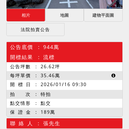
相片
地圖
建物平面圖
法院拍賣公告
公告底價
944萬
開標結果
流標
公告坪數
26.62
坪
每坪單價
35.46
萬
開 標 日
2026/01/16 09:30
拍 次
特拍
點交情形
點交
保 證 金
189萬
聯 絡 人
張先生