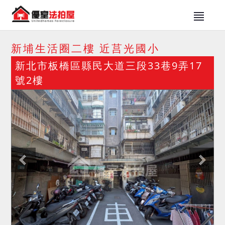
新埔生活圈二樓 近莒光國小
新北市板橋區縣民大道三段33巷9弄17
號2樓