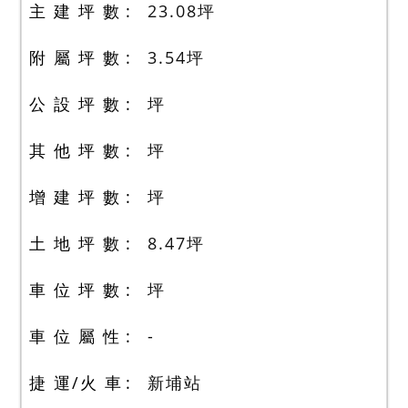
主 建 坪 數
23.08
坪
附 屬 坪 數
3.54
坪
公 設 坪 數
坪
其 他 坪 數
坪
增 建 坪 數
坪
土 地 坪 數
8.47
坪
車 位 坪 數
坪
車 位 屬 性
-
捷 運/火 車
新埔站