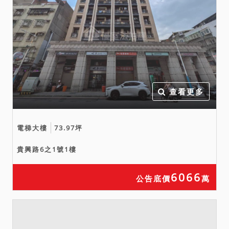
查看更多
電梯大樓
73.97坪
貴興路6之1號1樓
6066
公告底價
萬