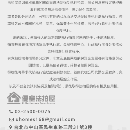
法拍屋是因債權債務的關係而遭法院強制執行拍賣，例如房屋被設定抵押未
履行或者是無法清償債務、無力給付票款等。
或者是因分割遺產、分割共有物的狀況而送交法院民事執行處執行拍賣。抑
或積欠政府機關的稅務、罰單、保險費產生的債務，法務部行政執行署也會
強制執行。
總的來說，依債權人的請求強制執行拍賣房屋的物件，便是法拍屋。
拍賣時會在各地方法院民事執行處、金融拍賣中心、行政執行署各分署依公
告時間進行拍賣程序。
有意願投標者攜帶身分證件、印章及底價兩成的保證金支票都有資格參與公
開競標，以最高價者得標，落標者領回保證金。
得標後可尋求代墊銀行協助繳清剩餘價款。並由代標公司代辦交屋程序，完
成法拍屋點交作業。
以及不點交的談判協調及相關訴訟，最後取得法拍屋的所有權及使用權。
02-2500-0075
uhomes168@gmail.com
台北市中山區民生東路三段31號3樓