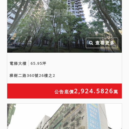
查看更多
電梯大樓
65.95坪
樟樹二路360號26樓之2
2,924.5826
公告底價
萬