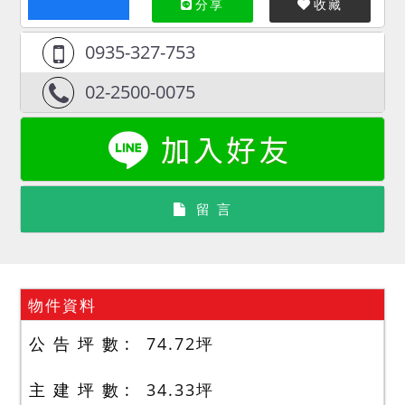
分享
收藏
0935-327-753
02-2500-0075
留 言
物件資料
公 告 坪 數
74.72
坪
主 建 坪 數
34.33
坪