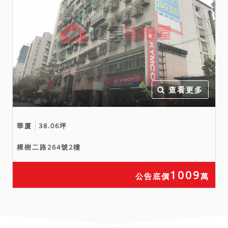
查看更多
華廈
38.06坪
樟樹二路264號2樓
1009
公告底價
萬