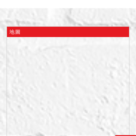
依登記面積辦理移轉。
2.本案標售底價含建物價格
12,939,800元，得標價格扣
除建物價格後之金額，均屬
地圖
土地價格。
3.本案土地部分現為道路、
人行道使用，應由承購人負
責維持道路、人行道暢通。
4.私法人投標應自行確認符
合平均地權條例第79條之1
規定，並依投標須知第4點第
3項規定辦理。
5.投標人應自行向當地市政
府查詢本建物使用執照附表
注意事項，以確認應負擔義
務及使用限制等。