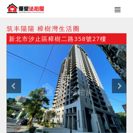
筑丰陽陽 樟樹灣生活圈
新北市汐止區樟樹二路358號27樓