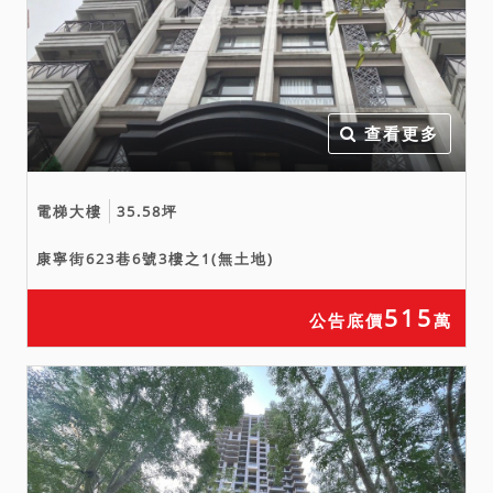
查看更多
電梯大樓
35.58坪
康寧街623巷6號3樓之1(無土地)
515
公告底價
萬