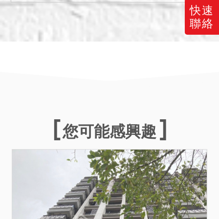
6.按現況點交，本分署不負
快速
瑕疵擔保責任。
聯絡
7.建物之建材類及設備類、
防水工程均已逾保固期限，
其修繕等費用由得標人自理
負擔。建物結構保固期限至
126年1月16日。
您可能感興趣