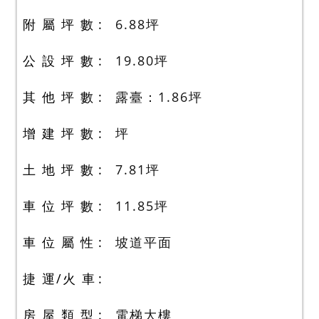
附 屬 坪 數
6.88
坪
公 設 坪 數
19.80
坪
其 他 坪 數
露臺：1.86
坪
增 建 坪 數
坪
土 地 坪 數
7.81
坪
車 位 坪 數
11.85
坪
車 位 屬 性
坡道平面
捷 運/火 車
房 屋 類 型
電梯大樓