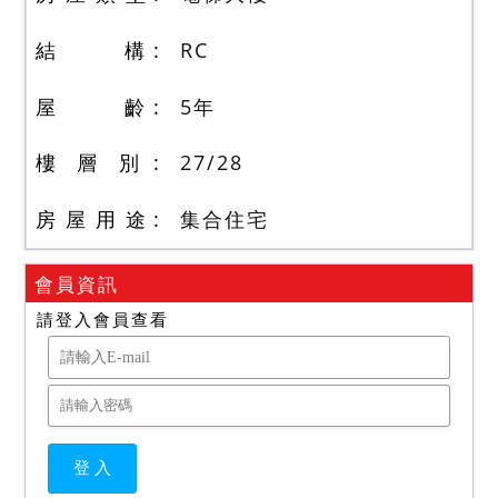
結 構
RC
屋 齡
5
年
樓 層 別
27
/
28
房 屋 用 途
集合住宅
會員資訊
請登入會員查看