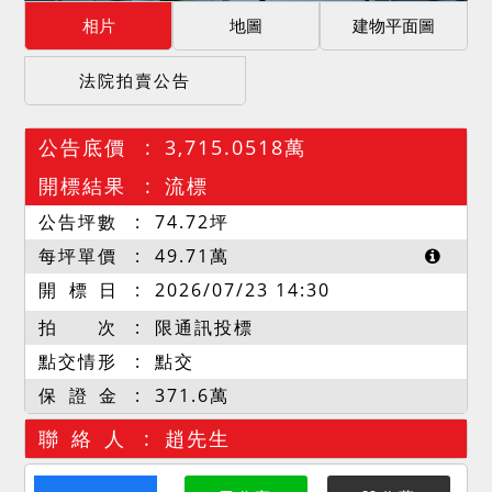
相片
地圖
建物平面圖
法院拍賣公告
公告底價
3,715.0518萬
開標結果
流標
公告坪數
74.72
坪
每坪單價
49.71
萬
開 標 日
2026/07/23 14:30
拍 次
限通訊投標
點交情形
點交
保 證 金
371.6萬
聯 絡 人
趙先生