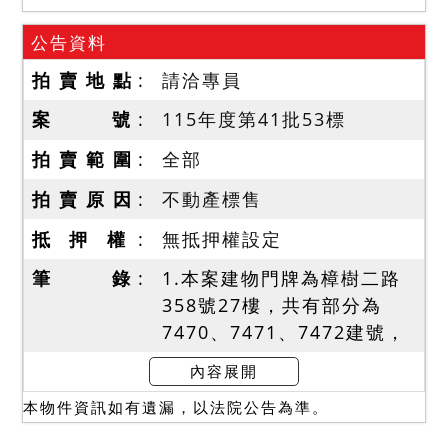
公告資料
拍 賣 地 點
請洽專員
案 號
115年度第41批53標
拍 賣 範 圍
全部
拍 賣 原 因
不動產標售
抵 押 權
無抵押權設定
筆 錄
1.本案建物門牌為樟樹二路
358號27樓，共有部分為
7470、7471、7472建號，
權利範圍依序為
內容展開
726/100000、
本物件資訊如有遺漏，以法院公告為準。
728/100000、1/237(含停
車位編號地下二層187號)，