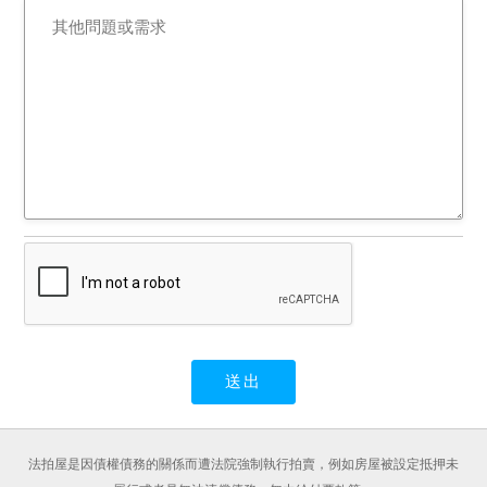
法拍屋是因債權債務的關係而遭法院強制執行拍賣，例如房屋被設定抵押未