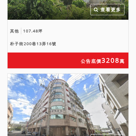
查看更多
其他
107.48坪
朴子街200巷13弄16號
3208
公告底價
萬