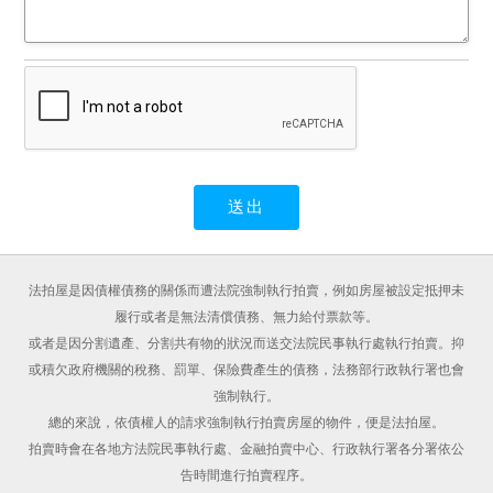
法拍屋是因債權債務的關係而遭法院強制執行拍賣，例如房屋被設定抵押未
履行或者是無法清償債務、無力給付票款等。
或者是因分割遺產、分割共有物的狀況而送交法院民事執行處執行拍賣。抑
或積欠政府機關的稅務、罰單、保險費產生的債務，法務部行政執行署也會
強制執行。
總的來說，依債權人的請求強制執行拍賣房屋的物件，便是法拍屋。
拍賣時會在各地方法院民事執行處、金融拍賣中心、行政執行署各分署依公
告時間進行拍賣程序。