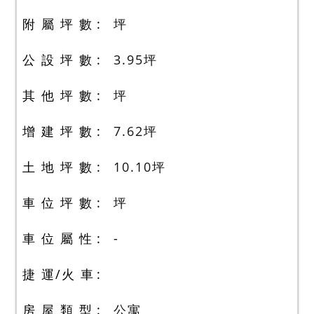
附 屬 坪 數
坪
公 設 坪 數
3.95
坪
其 他 坪 數
坪
增 建 坪 數
7.62
坪
土 地 坪 數
10.10
坪
車 位 坪 數
坪
車 位 屬 性
-
捷 運/火 車
房 屋 類 型
公寓