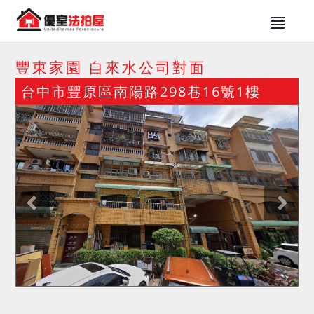
豐東家園 自來水公司對面
台中市豐原區南陽路298巷16號1樓