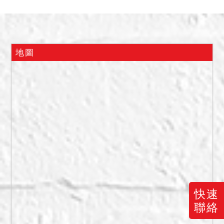
1,107,000元。
四、本件拍賣建物查封時債
務人在場表示自住使用，應
買人請自行查明注意，拍定
地圖
後點交，共有部分及停車位
則均不點交。
五、抵押權於拍定後塗銷。
六、建物有無積欠管理費
用、有無停車位及其使用
權，因欠缺公示資料，應買
人請自行查明，如有爭議，
須由拍定人自理。
七、附表編號２之建物
（1731建號）並未辦理建築
快速
物所有權第一次登記，拍定
聯絡
後無法逕持不動產權利移轉