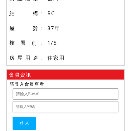
結 構
RC
屋 齡
37
年
樓 層 別
1
/
5
房 屋 用 途
住家用
會員資訊
請登入會員查看