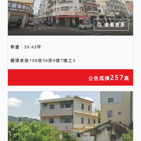
查看更多
華廈
39.43坪
圓環東路108巷56弄6號7樓之3
257
公告底價
萬