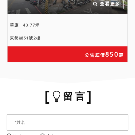
查看更多
華廈
43.77坪
東勢街51號2樓
850
公告底價
萬
留 言