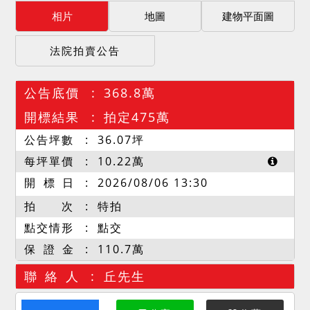
相片
地圖
建物平面圖
法院拍賣公告
公告底價
368.8萬
開標結果
拍定475萬
公告坪數
36.07
坪
每坪單價
10.22
萬
開 標 日
2026/08/06 13:30
拍 次
特拍
點交情形
點交
保 證 金
110.7萬
聯 絡 人
丘先生