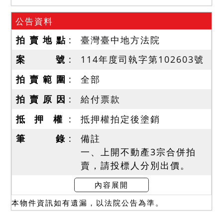
公告資料
拍 賣 地 點
臺灣臺中地方法院
案 號
114年度司執字第102603號
拍 賣 範 圍
全部
拍 賣 原 因
給付票款
抵 押 權
抵押權拍定後塗銷
筆 錄
備註
一、上開不動產3宗合併拍
賣，請投標人分別出價。
二、拍賣最低價額合計新台
內容展開
幣：3,688,000元，以總價
本物件資訊如有遺漏，以法院公告為準。
最高者得標。
三、保證金新台幣：