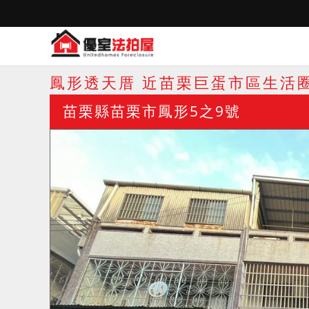
鳳形透天厝 近苗栗巨蛋市區生活
苗栗縣苗栗市鳳形5之9號