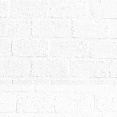
76建號建物並未辦理建築物所有權第一次登記，於拍
理所有權移轉登記，得標人應負擔被建管機關拆除
有第三人就建物所有權有異議並提起訴訟，須俟該
果通知拍定人繳納價金及核發權利移轉證書，請投
主建物之附屬建物（從物）及附屬設施在內。
物現況拍賣，當事人及拍定人均不得以面積不符，
權設定，拍定後抵押權塗銷。