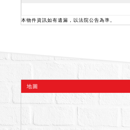
一、114年8月15日現
之765建號建物，1樓前
一併查封測量，另經在場
本物件資訊如有遺漏，以法院公告為準。
住」，並稱：「建物無其
二、本件經現場初步調查
非自然死亡等情事，已如
後如與實際情況不符，均
三、本件暫編之1176建
爭議可能涉訟，請投標人
四、本件拍賣之不動產現
五、其餘公示資訊無法盡
地圖
備註
一、上開不動產3宗合併
二、拍賣最低價額合計新台
三、保證金新台幣：697,