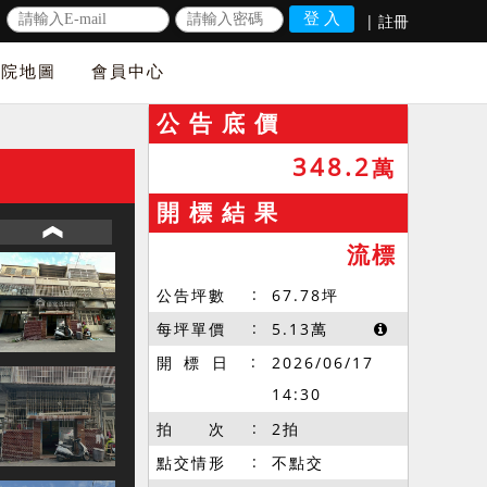
|
註冊
法院地圖
會員中心
公 告 底 價
348.2
萬
開 標 結 果
流標
公告坪數
67.78
坪
每坪單價
5.13
萬
開 標 日
2026/06/17
14:30
拍 次
2拍
點交情形
不點交