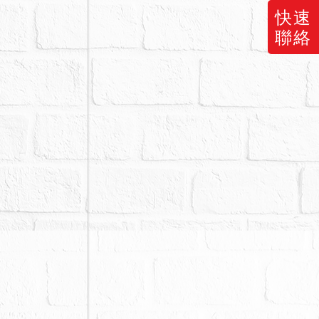
快速
定後無法逕
聯絡
之危險，不得
異議之訴判決
標人注意，相
請求增減價