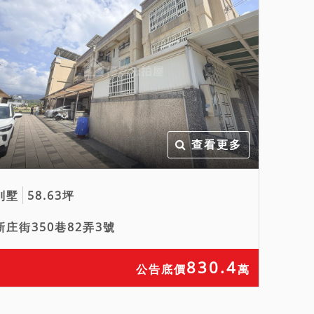
查看更多
別墅
58.63坪
新庄街350巷82弄3號
830.4
公告底價
萬