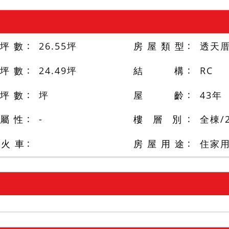
 坪 數
26.55
坪
房 屋 類 型
透天
 坪 數
24.49
坪
結 構
RC
 坪 數
坪
屋 齡
43
年
 屬 性
-
樓 層 別
全棟
/
/火 車
房 屋 用 途
住家