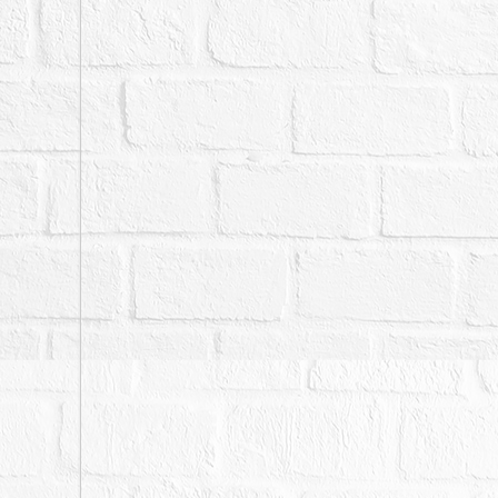
四、本件拍賣之暫編11
持不動產權利移轉證書辦
主張瑕疵擔保請求權。如
確定後，本院再依訴訟結
關風險自行承擔。
五、本件拍賣標的物包括
六、本件拍賣標的物以建
金。
七、拍賣之不動產有抵押