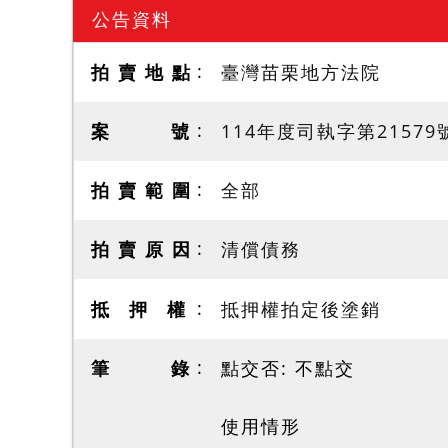
公告資料
拍 賣 地 點
臺灣苗栗地方法院
案 號
114年度司執字第21579
拍 賣 範 圍
全部
拍 賣 原 因
清償債務
抵 押 權
抵押權拍定後塗銷
筆 錄
點交否: 不點交
使用情形