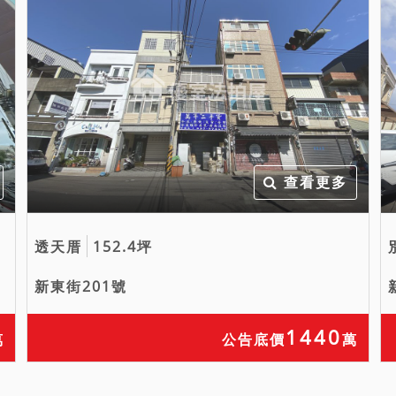
查看更多
透天厝
152.4坪
新東街201號
1440
萬
公告底價
萬