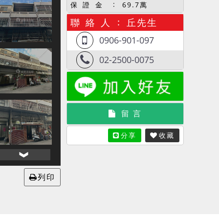
保 證 金
69.7萬
聯 絡 人
丘先生
0906-901-097
02-2500-0075
留 言
分享
收藏
列印