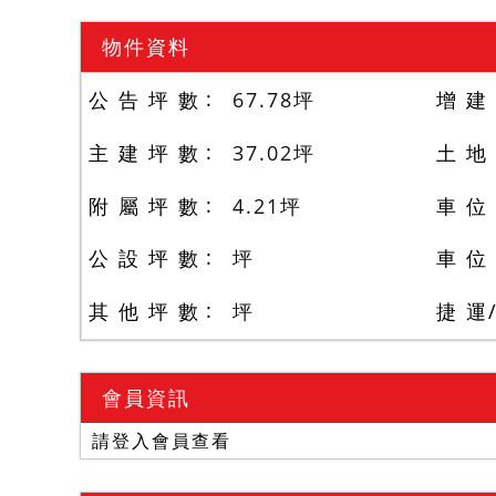
物件資料
公 告 坪 數
67.78
坪
增 建
主 建 坪 數
37.02
坪
土 地
附 屬 坪 數
4.21
坪
車 位
公 設 坪 數
坪
車 位
其 他 坪 數
坪
捷 運
會員資訊
請登入會員查看