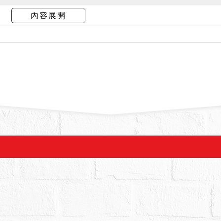
場查封時，債務人不在場，經會同地政人員入內檢視
內容展開
雨遮、1樓後方及3樓均係加蓋」，債權人代理人請
第三人即債務人之父稱：「建物無出租、出借，現
餘影響交易之特殊情事」。
建物內有無海砂屋、輻射屋、地震受創、嚴重漏水
前述。惟不動產交易金額龐大，投標人仍宜自行查
不得以此為由聲請撤銷拍定。
號有部分占用鄰地1128地號土地之情形，其占用權
自行注意承擔風險。
況有第三人占用，拍定後不點交。
列，請投標人自行向地政機關申請登記謄本參閱。
拍賣，請投標人分別出價。
幣：3,482,000元，以總價最高者得標。
000元。