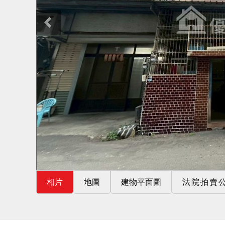
相片
地圖
建物平面圖
法院拍賣