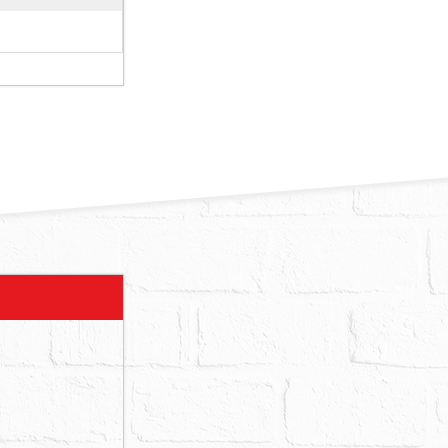
測量：「查封
求就增建部分
為我和家人自
、火災受損、
證注意，拍定
源不明，如有