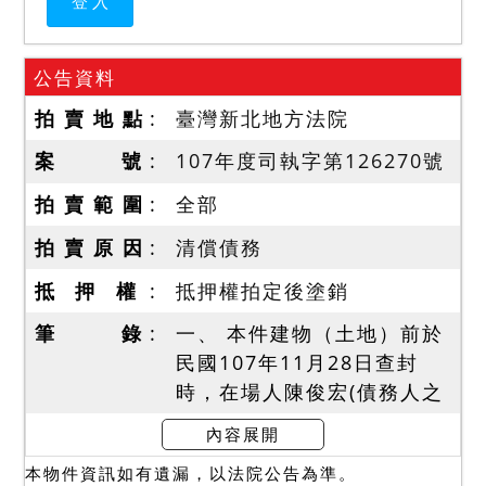
公告資料
拍 賣 地 點
臺灣新北地方法院
案 號
107年度司執字第126270號
拍 賣 範 圍
全部
拍 賣 原 因
清償債務
抵 押 權
抵押權拍定後塗銷
筆 錄
一、 本件建物（土地）前於
民國107年11月28日查封
時，在場人陳俊宏(債務人之
弟)在場陳稱： 本件拍賣標的
內容展開
門牌號碼15之3號為債務人
本物件資訊如有遺漏，以法院公告為準。
的太太、小孩居住使用，除