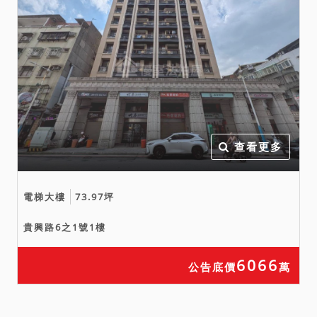
查看更多
電梯大樓
73.97坪
貴興路6之1號1樓
6066
公告底價
萬