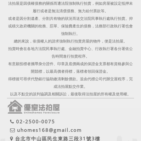
法拍屋是因債權債務的關係而遭法院強制執行拍賣，例如房屋被設定抵押未
履行或者是無法清償債務、無力給付票款等。
或者是因分割遺產、分割共有物的狀況而送交法院民事執行處執行拍賣。抑
或積欠政府機關的稅務、罰單、保險費產生的債務，法務部行政執行署也會
強制執行。
總的來說，依債權人的請求強制執行拍賣房屋的物件，便是法拍屋。
拍賣時會在各地方法院民事執行處、金融拍賣中心、行政執行署各分署依公
告時間進行拍賣程序。
有意願投標者攜帶身分證件、印章及底價兩成的保證金支票都有資格參與公
開競標，以最高價者得標，落標者領回保證金。
得標後可尋求代墊銀行協助繳清剩餘價款。並由代標公司代辦交屋程序，完
成法拍屋點交作業。
以及不點交的談判協調及相關訴訟，最後取得法拍屋的所有權及使用權。
02-2500-0075
uhomes168@gmail.com
台北市中山區民生東路三段31號3樓