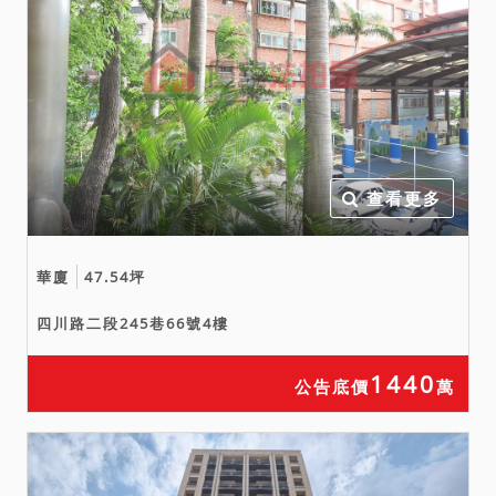
查看更多
華廈
47.54坪
四川路二段245巷66號4樓
1440
公告底價
萬