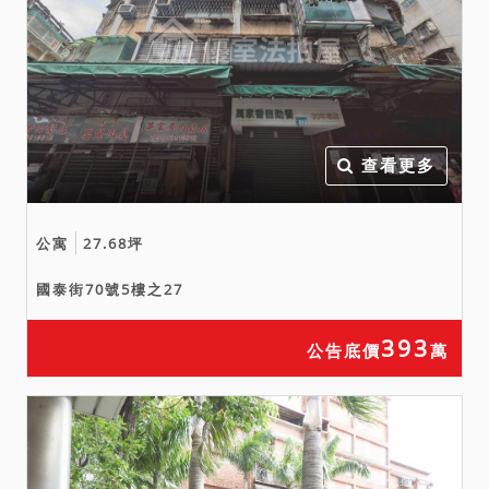
建現況係垂直及水平增建違
章建築(包含屋頂及陽 台)、
拍照列管之既存增建違章建
築，請應買人自行注意。又
本件拍賣以建物現況拍賣，
倘 經拆除違建部分，當事人
查看更多
及拍定人均不得以面積不
符，請求增減價金。
公寓
27.68坪
國泰街70號5樓之27
393
公告底價
萬