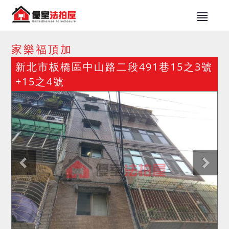
家樂福頂加
新北市板橋區中山路二段491巷15之3號
+15之4號