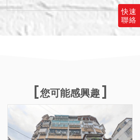
在場人陳俊宏表示：增 建頂
樓6樓平常無人居住使用，僅
快速
債務人返家時才會居住使用
聯絡
等語，拍定後5樓頂增建(即6
樓)亦點交。
二、 第7101建號房屋(5樓頂
增建即6樓)係未辦建物所有
權第一次登記，於拍定後無
法逕持不動產 權利移轉證書
辦理所有權移轉登記。且係
屬違建，得標人應自負拆除
您可能感興趣
義務或被主管機關拆除 之風
險，不得異議。業經新北市
政府違章拆除大隊108年1月
25日新北拆認二字第
1083175634 號函知執行法
院已認定其為違章建築，違