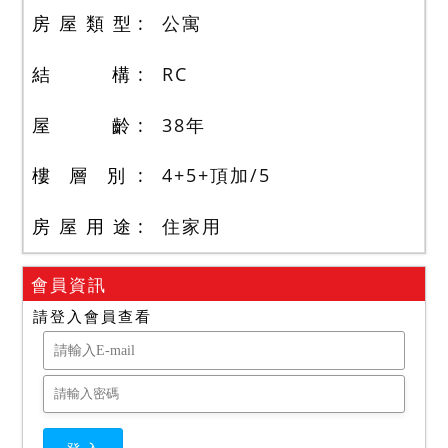
房 屋 類 型
公寓
結 構
RC
屋 齡
38
年
樓 層 別
4+5+頂加
/
5
房 屋 用 途
住家用
會員資訊
請登入會員查看