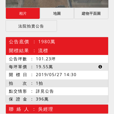
相片
地圖
建物平面圖
法院拍賣公告
公告底價
1980萬
開標結果
流標
公告坪數
101.23
坪
每坪單價
19.55
萬
開 標 日
2019/05/27 14:30
拍 次
1拍
點交情形
詳見公告
保 證 金
396萬
聯 絡 人
吳經理