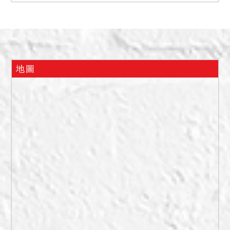
陽台處有漏水情形，無 其他
足以影響交易格之特殊情
事。門牌號碼15之4號係在
場人陳俊宏居住使用，無租
賃契 約，除房間有漏水情
地圖
形，無其他足以影響交易格
之特殊情事；5樓頂增建(即6
樓)有獨立出入 口、與5樓無
內梯相通等語，拍定後15之
3號點交、15之4號不點交。
二、嗣於108年1月8日會同
地政人員再至現場測量增建
結果係15之4號(5樓)實際測
量後，地政人 員確認前後陽
台及其右方確有增建，而15
之3號(4樓)並無增建。另據