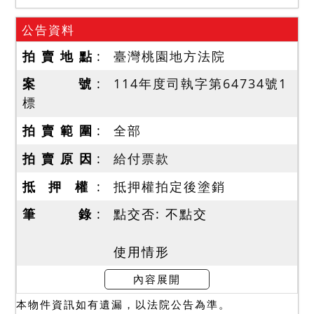
公告資料
拍 賣 地 點
臺灣桃園地方法院
案 號
114年度司執字第64734號1
標
拍 賣 範 圍
全部
拍 賣 原 因
給付票款
抵 押 權
抵押權拍定後塗銷
筆 錄
點交否: 不點交
使用情形
一、執行查封時，第三人陳
內容展開
報其為執行標的物占有人；
本物件資訊如有遺漏，以法院公告為準。
占有權源為不定期租賃關