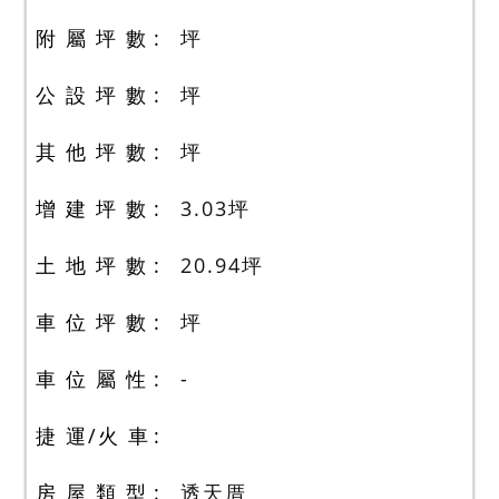
附 屬 坪 數
坪
公 設 坪 數
坪
其 他 坪 數
坪
增 建 坪 數
3.03
坪
土 地 坪 數
20.94
坪
車 位 坪 數
坪
車 位 屬 性
-
捷 運/火 車
房 屋 類 型
透天厝