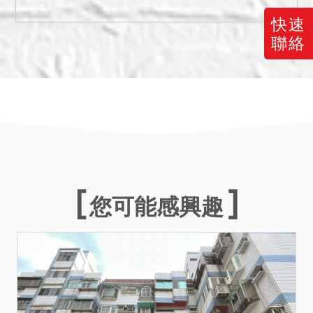
四、本件標的物所設定之抵
押權於拍定後均塗銷。
快速
五、本件標的1165建號係未
聯絡
辦保存登記之增建物，與
411建號建物相通，無獨立
出入口，拍定人無法持本院
核發之權利移轉證書辦理所
有權登記，且須承擔被拆除
之風險，請應買人注意。
六、本件拍賣之建物，經依
形式外觀及通常調查所得是
您可能感興趣
否為輻射屋、海砂屋、地震
受創、嚴重漏水、火災受
損、建物內有非自然死亡或
其他足以影響交易之特殊情
事等相關資訊，均已於附表
載明；如有未記載之資訊，