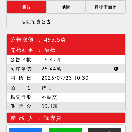
相片
地圖
建物平面圖
法院拍賣公告
公告底價
495.5萬
開標結果
流標
公告坪數
19.47
坪
每坪單價
25.44
萬
開 標 日
2026/07/23 10:30
拍 次
特拍
點交情形
不點交
保 證 金
99.1萬
聯 絡 人
徐專員