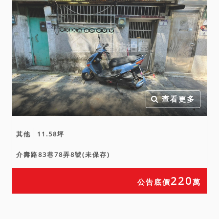
查看更多
其他
11.58坪
介壽路83巷78弄8號(未保存)
220
公告底價
萬