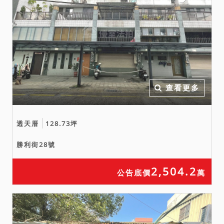
協議價購等事，可能伴隨社
會經濟情事而迭有異動，應
買人於投標前自應向相關主
管機關查詢有無使用上或取
得上限制之情事，於綜合考
量相關風險後再行投標或應
查看更多
買，拍定後均不得以此為由
聲請減少價金或聲請撤銷拍
定。
透天厝
128.73坪
九、刊登於新聞紙或網際網
勝利街28號
路之公告內容如與本院公告
欄張貼之公告不符時，一律
2,504.2
公告底價
萬
以本院公告欄張貼之拍賣公
告內容為準。