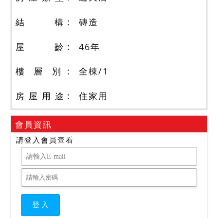
結 構
磚造
屋 齡
46
年
樓 層 別
全棟
/
1
房 屋 用 途
住家用
會員資訊
請登入會員查看