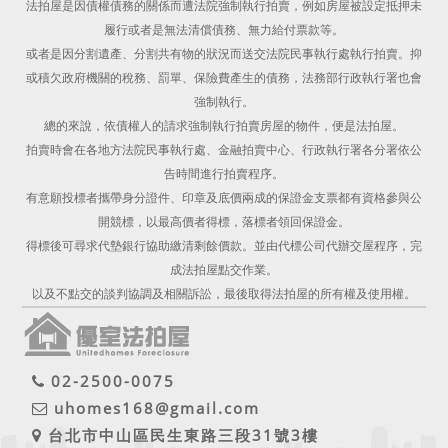
法拍屋是因債權債務的關係而遭法院強制執行拍賣，例如房屋被設定抵押未
履行或者是無法清償債務、無力給付票款等。
或者是因分割遺產、分割共有物的狀況而送交法院民事執行處執行拍賣。抑
或積欠政府機關的稅務、罰單、保險費產生的債務，法務部行政執行署也會
強制執行。
總的來說，依債權人的請求強制執行拍賣房屋的物件，便是法拍屋。
拍賣時會在各地方法院民事執行處、金融拍賣中心、行政執行署各分署依公
告時間進行拍賣程序。
有意願投標者攜帶身分證件、印章及底價兩成的保證金支票都有資格參與公
開競標，以最高價者得標，落標者領回保證金。
得標後可尋求代墊銀行協助繳清剩餘價款。並由代標公司代辦交屋程序，完
成法拍屋點交作業。
以及不點交的談判協調及相關訴訟，最後取得法拍屋的所有權及使用權。
02-2500-0075
uhomes168@gmail.com
台北市中山區民生東路三段31號3樓