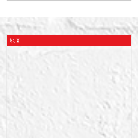
係；租金為每月5000元。因
執行標的現由上開承租人占
有，拍定後不點交。
二、據占有人陳報，執行標
的有下列可能影響拍賣價格
地圖
情事:嚴重漏水、壁癌、油漆
脫落。
備註
一、上開不動產3宗合併拍
賣，請投標人分別出價。
二、拍賣最低價額合計新台
幣：4,955,000元，以總價
最高者得標。
三、保證金新台幣：
991,000元。