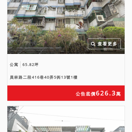
仍請投標人自行斟酌查明，
且因拍賣物買受人就物之瑕
疵無擔保請求權，故拍定後
均不得以拍賣公告未記載而
聲請減少價金或聲請撤銷拍
定。
查看更多
七、本件標的物原所有權人
或使用人如有積欠工程受益
公寓
65.82坪
費及水電、瓦斯費或管理費
用，應由拍定人自行查明後
員林路二段416巷40弄5衖13號1樓
與相關單位洽商解決，不得
以此為由事後向本院提出爭
626.3
公告底價
萬
執或聲明異議。
八、本院業將查詢所得資訊
揭露於拍賣公告上，惟鑑於
司法資源有限，且都市計劃
之劃定或是否有辦理徵收及