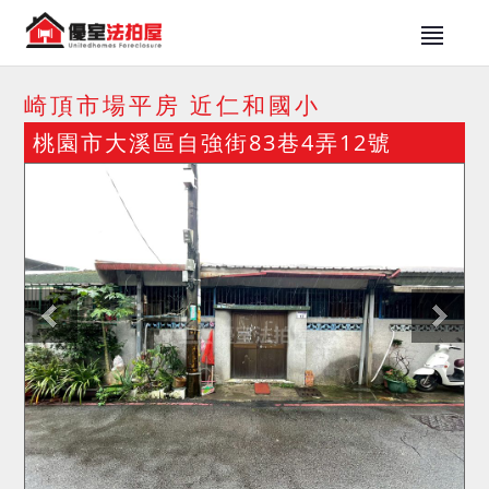
崎頂市場平房 近仁和國小
桃園市大溪區自強街83巷4弄12號