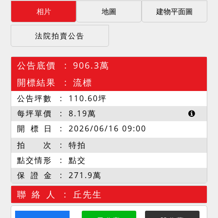
相片
地圖
建物平面圖
法院拍賣公告
公告底價
906.3萬
開標結果
流標
公告坪數
110.60
坪
每坪單價
8.19
萬
開 標 日
2026/06/16 09:00
拍 次
特拍
點交情形
點交
保 證 金
271.9萬
聯 絡 人
丘先生