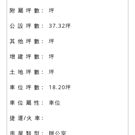
附 屬 坪 數
坪
公 設 坪 數
37.32
坪
其 他 坪 數
坪
增 建 坪 數
坪
土 地 坪 數
坪
車 位 坪 數
18.20
坪
車 位 屬 性
車位
捷 運/火 車
房 屋 類 型
辦公室