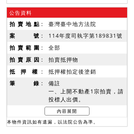
公告資料
拍 賣 地 點
臺灣臺中地方法院
案 號
114年度司執字第189831號
拍 賣 範 圍
全部
拍 賣 原 因
拍賣抵押物
抵 押 權
抵押權拍定後塗銷
筆 錄
備註
一、上開不動產1宗拍賣，請
投標人出價。
二、拍賣最低價額合計新台
內容展開
幣：9,063,000元，以總價
本物件資訊如有遺漏，以法院公告為準。
最高者得標。
三、保證金新台幣：