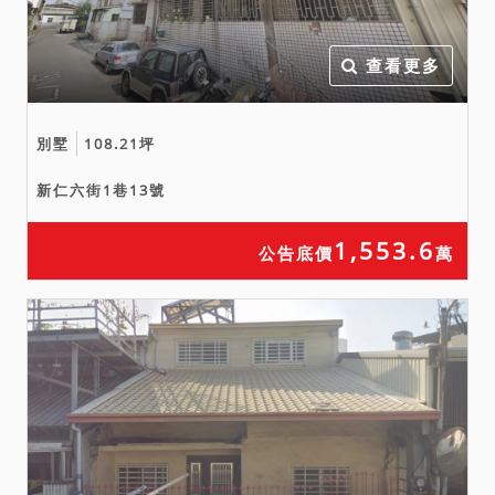
查看更多
別墅
108.21坪
新仁六街1巷13號
1,553.6
公告底價
萬