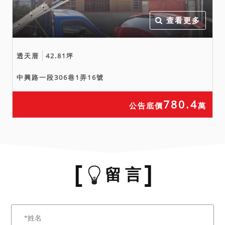
查看更多
透天厝
42.81坪
中興路一段306巷1弄16號
780.4
公告底價
萬
留 言