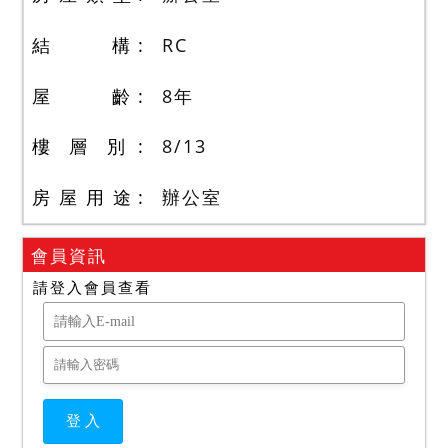
結 構
RC
屋 齡
8
年
樓 層 別
8
/
13
房 屋 用 途
辦公室
會員資訊
請登入會員查看