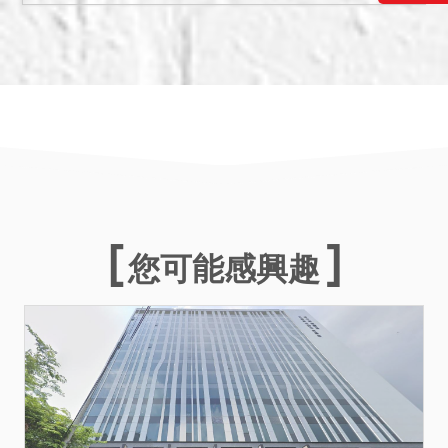
七、本件僅拍賣建物，依經
濟部產業園區管理局台中分
局來函表示，本件如經拍
定，應向其申請承租土地並
訂定租賃契約及依土地租約
繳納費用，建物占用土地及
後續租賃之法律關係，由拍
定人自理。如有符合土地法
第104條規定或有其他法定
優先承買權者，有優先承買
您可能感興趣
權，請應買人自行查證並注
意。
八、經濟部產業園區管理局
台中分局來函稱，依科技產
業園區設置管理條例第19條
第1項，園區內私有土地或建
築物之轉讓對象，以在區內