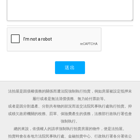
法拍屋是因債權債務的關係而遭法院強制執行拍賣，例如房屋被設定抵押未
履行或者是無法清償債務、無力給付票款等。
或者是因分割遺產、分割共有物的狀況而送交法院民事執行處執行拍賣。抑
或積欠政府機關的稅務、罰單、保險費產生的債務，法務部行政執行署也會
強制執行。
總的來說，依債權人的請求強制執行拍賣房屋的物件，便是法拍屋。
拍賣時會在各地方法院民事執行處、金融拍賣中心、行政執行署各分署依公