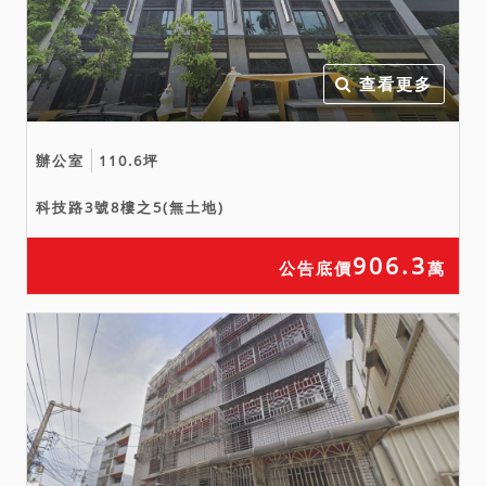
營業之事業為限，故應買人
應提出經政府主管機關核准
在區內營業事業之證明文件
查看更多
並附於投標書內，違反者投
標無效。
辦公室
110.6坪
科技路3號8樓之5(無土地)
906.3
公告底價
萬