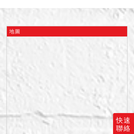
2,719,000元。
四、抵押權於拍定後塗銷。
五、據查封筆錄所載及債權
人陳報，查封時建物為債務
地圖
人自行作為辦公室使用，無
出租情事，拍定後點交。
六、據建物謄本及債務人法
定代理人陳稱，於B4樓層有
2平面停車位(編號為361、
362)，惟建物有無積欠大樓
管理費用及有無停車位使用
權，因欠缺公示資料，應買
人請自行查明，如有爭議，
由拍定人自理。應買人、債
務人、債權人均不得以此事
快速
由請求增減價金。
聯絡