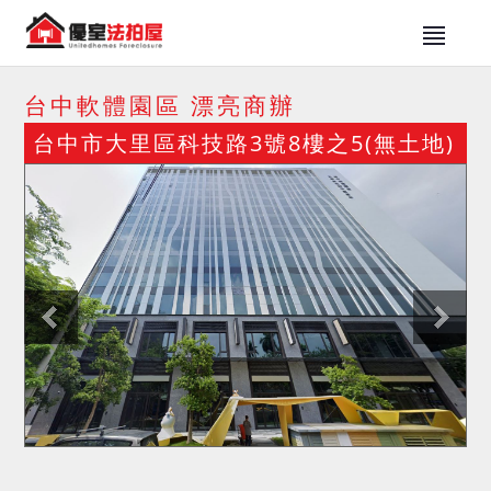
台中軟體園區 漂亮商辦
台中市大里區科技路3號8樓之5(無土地)