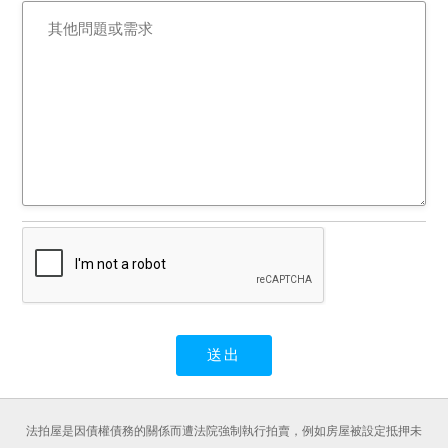
法拍屋是因債權債務的關係而遭法院強制執行拍賣，例如房屋被設定抵押未