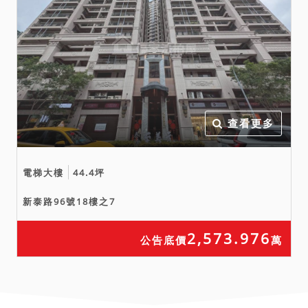
查看更多
電梯大樓
44.4坪
新泰路96號18樓之7
2,573.976
公告底價
萬