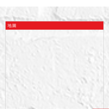
毛胚屋，有小部分有部分裝
潢，據所有權人之代理人表
示大多建號因未繳電費而無
電使用，另依債務人115年1
地圖
月16日來函表示該社區已成
立管委會，拍賣標的目前均
為空屋，無人使用，惟實際
使用情形仍請投標人自行查
明注意。
2、本件拍賣標的依形式外觀
即通常調查所得是否為輻射
屋、海砂屋、地震受創、嚴
重漏水、火災受損、建物內
有非自然死亡或其他足以影
響交易之特殊情形等事項，
均已於附表載明；惟如仍有