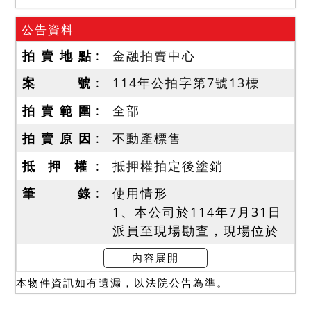
公告資料
拍 賣 地 點
金融拍賣中心
案 號
114年公拍字第7號13標
拍 賣 範 圍
全部
拍 賣 原 因
不動產標售
抵 押 權
抵押權拍定後塗銷
筆 錄
使用情形
1、本公司於114年7月31日
派員至現場勘查，現場位於
新北市新莊區新泰路100號
內容展開
至善元社區，已有民眾入住
本物件資訊如有遺漏，以法院公告為準。
該社區拍賣標的以外之房
屋，拍賣標的多數建物均為