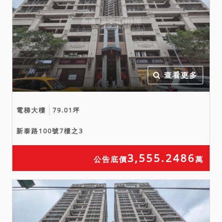
本公司公告欄張貼之公告內
容不符時，一律以本公司公
告欄張貼之拍賣公告內容為
準。
查看更多
電梯大樓
79.01坪
新泰路100號7樓之3
3,555.2486
公告底價
萬