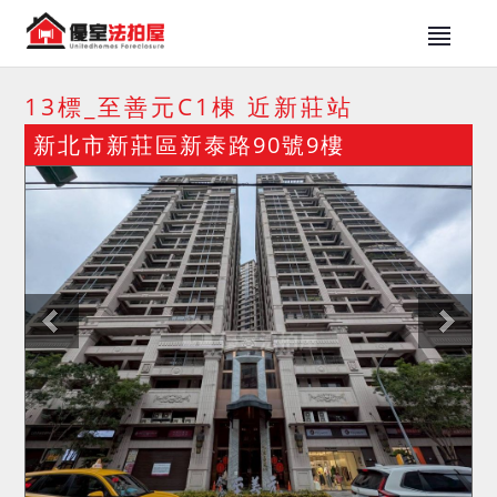
13標_至善元C1棟 近新莊站
新北市新莊區新泰路90號9樓