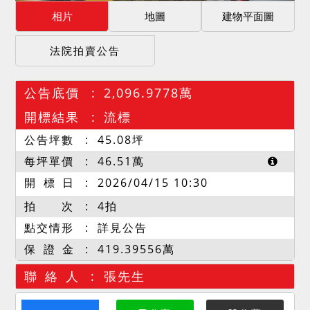
相片
地圖
建物平面圖
法院拍賣公告
公告底價
2,096.9778萬
開標結果
流標
公告坪數
45.08
坪
每坪單價
46.51
萬
開 標 日
2026/04/15 10:30
拍 次
4拍
點交情形
詳見公告
保 證 金
419.39556萬
聯 絡 人
張先生