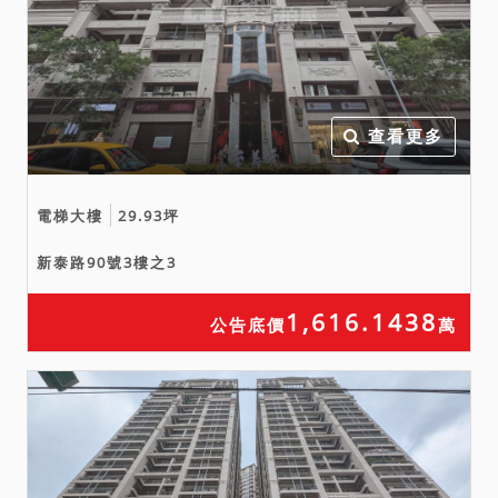
之兩成，四捨五入至萬位。
(未得標當場退還)。
4、本件標的物之抵押權登記
於拍定後塗銷。
5、依公正第三人認可及其公
查看更多
開拍賣程序辦法第29條規定
「抵押人或債務人應交出之
電梯大樓
29.93坪
不動產，現為抵押人或債務
人占有，買受人得依民事訴
新泰路90號3樓之3
訟程序請求法院排除，或第
三人於依第十五條規定作成
1,616.1438
公告底價
萬
查勘紀錄後不法占有，而涉
有刑事犯罪行為者，買受人
得以刑事事件向當地警察機
關備案處理。」
6、刊登於網站、新聞紙或其
他公告處所之公告內容如與