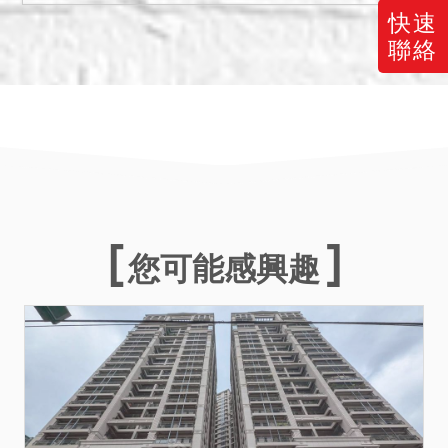
未記載之資訊，仍請投標人
快速
自行斟酌查明。
聯絡
3、本件拍賣標的之買受人就
物之瑕疵無擔保請求權，拍
定後不得以拍賣公告未記載
或任何其他理由請求減少價
金、損害賠償或撤銷拍定。
備註
1、上開不動產30宗拍賣標
的，土地、建物、車位分列
您可能感興趣
底價，合併投標，按各標別
總價決標。
2、拍賣最低價額：各標別之
拍賣底價如附表一，合併投
標之拍賣底價以合併之各標
別之拍賣底價合併計算。
3、保證金：按拍賣底價總價