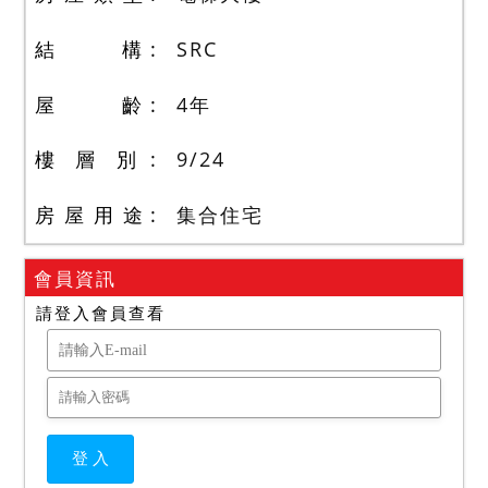
結 構
SRC
屋 齡
4
年
樓 層 別
9
/
24
房 屋 用 途
集合住宅
會員資訊
請登入會員查看