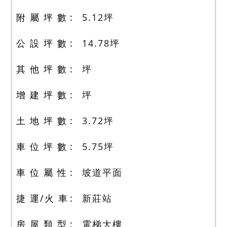
附 屬 坪 數
5.12
坪
公 設 坪 數
14.78
坪
其 他 坪 數
坪
增 建 坪 數
坪
土 地 坪 數
3.72
坪
車 位 坪 數
5.75
坪
車 位 屬 性
坡道平面
捷 運/火 車
新莊站
房 屋 類 型
電梯大樓