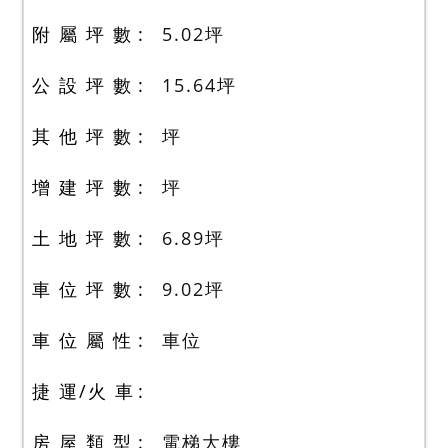
附 屬 坪 數
5.02
坪
公 設 坪 數
15.64
坪
其 他 坪 數
坪
增 建 坪 數
坪
土 地 坪 數
6.89
坪
車 位 坪 數
9.02
坪
車 位 屬 性
車位
捷 運/火 車
房 屋 類 型
電梯大樓