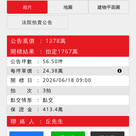
相片
地圖
建物平面圖
法院拍賣公告
公告底價
1378萬
開標結果
拍定1767萬
公告坪數
56.50
坪
每坪單價
24.38
萬
開 標 日
2026/06/18 09:00
拍 次
3拍
點交情形
點交
保 證 金
413.4萬
聯 絡 人
丘先生