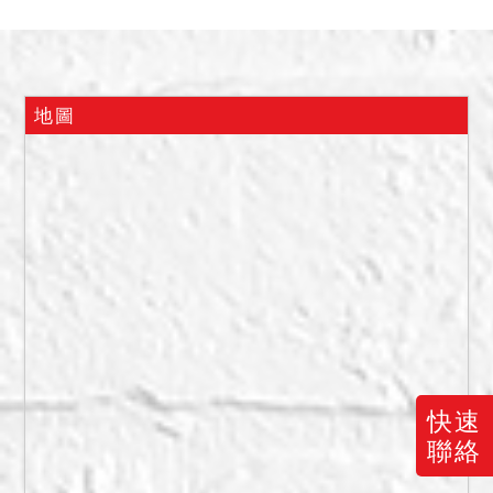
4,134,000元。
四、有抵押權設定，拍定後
塗銷。
五、查封時，據指界人員
地圖
稱：716地號土地為社區大
樓車道。另據社區經理李明
軒在場稱：系爭建物原由債
務人居住，但已搬走，東西
也搬空，目前無人居住。應
買人請自行查證，拍定後系
爭建物按現況點交。
快速
聯絡