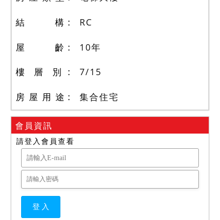
結 構
RC
屋 齡
10
年
樓 層 別
7
/
15
房 屋 用 途
集合住宅
會員資訊
請登入會員查看