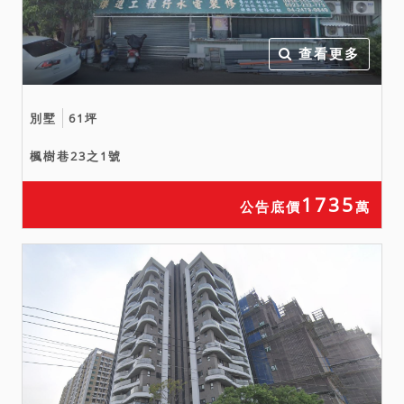
查看更多
別墅
61坪
楓樹巷23之1號
1735
公告底價
萬