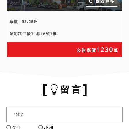
查看更多
華廈
35.25坪
黎明路二段71巷16號7樓
1230
公告底價
萬
留 言
先生
小姐