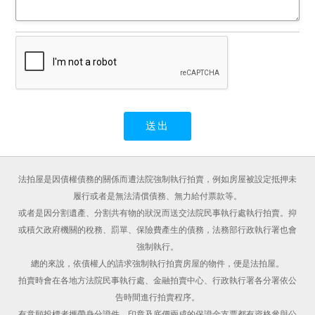
法拍屋是因債權債務的關係而遭法院強制執行拍賣，例如房屋被設定抵押未
履行或者是無法清償債務、無力給付票款等。
或者是因分割遺產、分割共有物的狀況而送交法院民事執行處執行拍賣。抑
或積欠政府機關的稅務、罰單、保險費產生的債務，法務部行政執行署也會
強制執行。
總的來說，依債權人的請求強制執行拍賣房屋的物件，便是法拍屋。
拍賣時會在各地方法院民事執行處、金融拍賣中心、行政執行署各分署依公
告時間進行拍賣程序。
有意願投標者攜帶身分證件、印章及底價兩成的保證金支票都有資格參與公