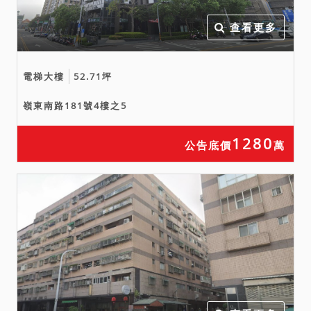
查看更多
電梯大樓
52.71坪
嶺東南路181號4樓之5
1280
公告底價
萬