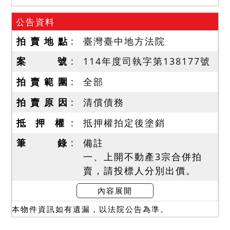
公告資料
拍 賣 地 點
臺灣臺中地方法院
案 號
114年度司執字第138177號
拍 賣 範 圍
全部
拍 賣 原 因
清償債務
抵 押 權
抵押權拍定後塗銷
筆 錄
備註
一、上開不動產3宗合併拍
賣，請投標人分別出價。
二、拍賣最低價額合計新台
內容展開
幣：13,780,000元，以總價
本物件資訊如有遺漏，以法院公告為準。
最高者得標。
三、保證金新台幣：