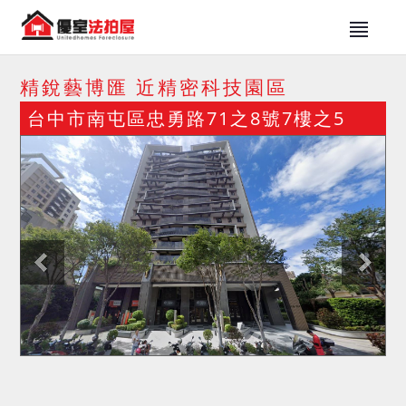
精銳藝博匯 近精密科技園區
台中市南屯區忠勇路71之8號7樓之5