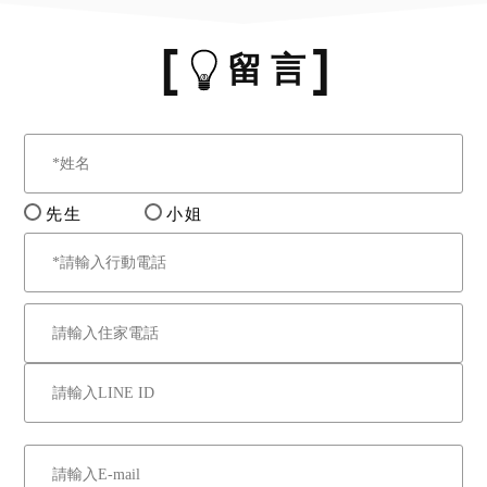
留 言
先生
小姐