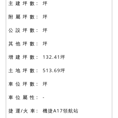
主 建 坪 數
坪
附 屬 坪 數
坪
公 設 坪 數
坪
其 他 坪 數
坪
增 建 坪 數
132.41
坪
土 地 坪 數
513.69
坪
車 位 坪 數
坪
車 位 屬 性
-
捷 運/火 車
機捷A17領航站