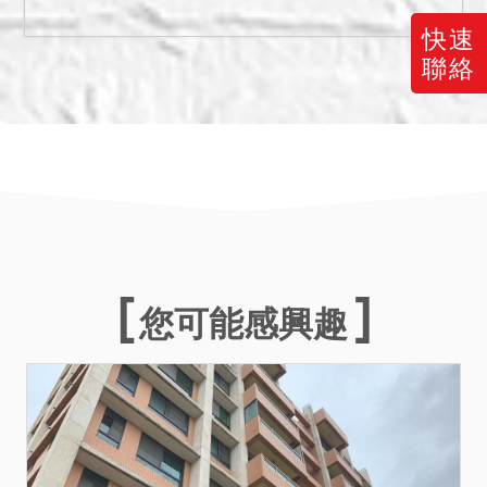
在本件拍賣標的之範圍，拍
快速
定後應返還予動產所有權
聯絡
人，如無人接受返還時，應
將動產暫付拍定人保管，以
為後續之遺留物處理程序，
請應買人自行注意。
備註
一、上開不動產13宗合併拍
賣，請投標人分別出價。
二、拍賣最低價額合計新台
您可能感興趣
幣：29,552,000元，以總價
最高者得標。
三、保證金新台幣：
5,911,000元。
四、本件為變價分割共有物
拍賣程序，依民法第824條