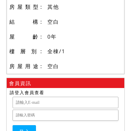
房 屋 類 型
其他
結 構
空白
屋 齡
0
年
樓 層 別
全棟
/
1
房 屋 用 途
空白
會員資訊
請登入會員查看