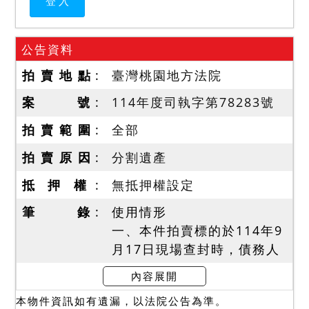
公告資料
拍 賣 地 點
臺灣桃園地方法院
案 號
114年度司執字第78283號
拍 賣 範 圍
全部
拍 賣 原 因
分割遺產
抵 押 權
無抵押權設定
筆 錄
使用情形
一、本件拍賣標的於114年9
月17日現場查封時，債務人
張盛坤配偶在場，1588地號
內容展開
上未辦保存登記建物(暫編
本物件資訊如有遺漏，以法院公告為準。
1609建號)現為債務人張盛