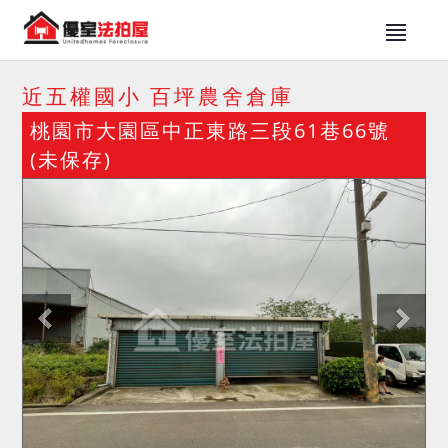
近五權國小 百坪農舍倉庫
桃園市大園區中正東路三段61巷66號
(未保存)