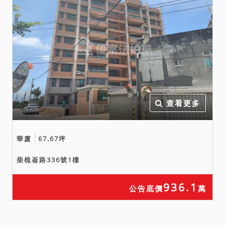
應買時，應提出主管機關出
具之許可證明文件，並與投
標書一併封存投入標匭，始
准應買，否則投標無效，本
院得依法撤銷其拍定。
查看更多
華廈
67.67坪
柴梳崙路336號1樓
936.1
公告底價
萬