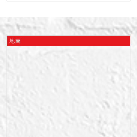
坤自住；1589地號為雜木
地；1587地號上有現養雞用
豬竂、1586地號上有中正東
路三段61巷22號鐵及建物；
1585-1、1585地號上有鐵
地圖
皮貨櫃；1584地號上有鐵皮
建物；1583地號上有鐵皮建
物及竹林；1582地號為雜木
林；1582-1、-4、-5為空
地。
二、土地上建物除1609建號
外均非本次拍賣標的。土地
及建物使用情形請應買人自
行查明。
二、1609建號建物拍定後依
現況點交。另屋內之動產非