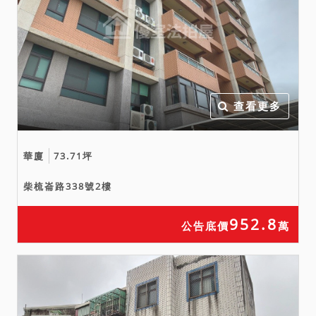
第7項規定，除買受人為共有
人外，共有人有依相同條件
優先承買之權，有2人以上願
優先承買者，以抽籤定之。
五、土地共有人有優先承買
權；若共有人之一到場應買
查看更多
拍得，其餘共有人無優先承
買權；如有多數共有人行使
華廈
73.71坪
優先承買權，則依共有人之
應有部分比例共同承買之，
柴梳崙路338號2樓
惟主張優先承買權之共有
人，需就其擁有應有部分一
952.8
公告底價
萬
併行使，不得僅就其中一筆
or 數筆為之；但主張優先承
買權之共有人就其餘部分標
的因無應有部分，而不得行