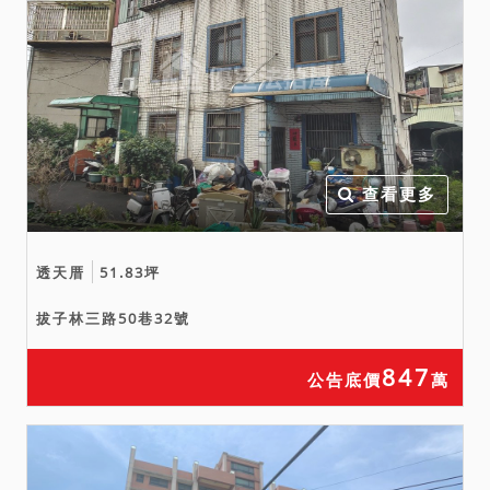
使優先承買權時，拍定人或
承受人就該部分標的不得拒
絕買受或承受。
六、本件1582-1、1582-
4、1582-5土地為一般農業
區水利用地。其餘地號土地
為特定農業區之農牧用地，
查看更多
係屬農業發展條例第3條第
11款所指之耕地，且為第5
條所指之重劃區內耕地，依
透天厝
51.83坪
第33條規定，一般私法人不
拔子林三路50巷32號
得承受應買，但符合第34條
之農民團體、農業企業機構
847
公告底價
萬
或農業試驗研究機構經取得
許可者，不在此限。上開符
合規定之農民團體、農業企
業機構或農業試驗研究機構