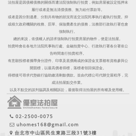
法拍屋是因債權債務的關係而遭法院強制執行拍賣，例如房屋被設定抵押未
履行或者是無法清償債務、無力給付票款等。
或者是因分割遺產、分割共有物的狀況而送交法院民事執行處執行拍賣。抑
或積欠政府機關的稅務、罰單、保險費產生的債務，法務部行政執行署也會
強制執行。
總的來說，依債權人的請求強制執行拍賣房屋的物件，便是法拍屋。
拍賣時會在各地方法院民事執行處、金融拍賣中心、行政執行署各分署依公
告時間進行拍賣程序。
有意願投標者攜帶身分證件、印章及底價兩成的保證金支票都有資格參與公
開競標，以最高價者得標，落標者領回保證金。
得標後可尋求代墊銀行協助繳清剩餘價款。並由代標公司代辦交屋程序，完
成法拍屋點交作業。
以及不點交的談判協調及相關訴訟，最後取得法拍屋的所有權及使用權。
02-2500-0075
uhomes168@gmail.com
台北市中山區民生東路三段31號3樓