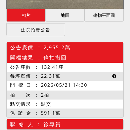
相片
地圖
建物平面圖
法院拍賣公告
公告底價
2,955.2萬
開標結果
停拍撤回
公告坪數
132.41
坪
每坪單價
22.31
萬
開 標 日
2026/05/21 14:30
拍 次
2拍
點交情形
點交
保 證 金
591.1萬
聯 絡 人
徐專員