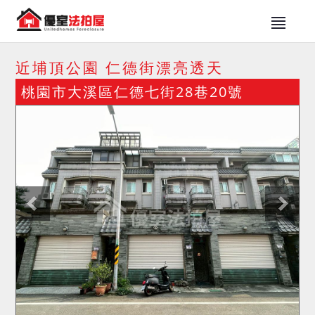
近埔頂公園 仁德街漂亮透天
桃園市大溪區仁德七街28巷20號