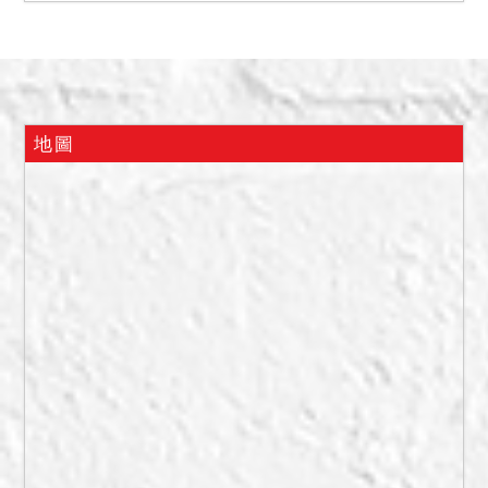
但如有其他依法不能點交之
情事，本院得不點交。
備註
一、上開不動產3宗合併拍
地圖
賣，請投標人分別出價。
二、拍賣最低價額合計新台
幣：14,144,000元，以總價
最高者得標。
三、保證金新台幣：
2,829,000元。
四、不動產所設定之抵押權
於拍定後塗銷。
五、編號2建物未辦建物所有
權第一次登記，拍定人無法
逕持權利移轉證書辦理所有