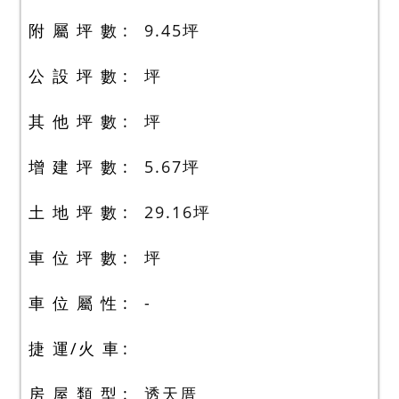
附 屬 坪 數
9.45
坪
公 設 坪 數
坪
其 他 坪 數
坪
增 建 坪 數
5.67
坪
土 地 坪 數
29.16
坪
車 位 坪 數
坪
車 位 屬 性
-
捷 運/火 車
房 屋 類 型
透天厝