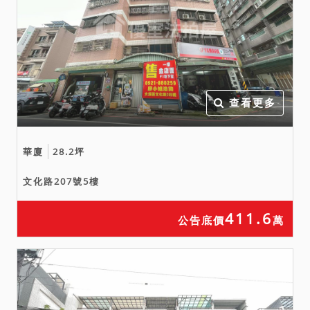
少價金或撤銷拍定。
七、刊登之公告內容如與本
院公告欄張貼之公告內容不
符時，一律以本院公告欄張
貼之拍賣公告內容為準。
查看更多
華廈
28.2坪
文化路207號5樓
411.6
公告底價
萬