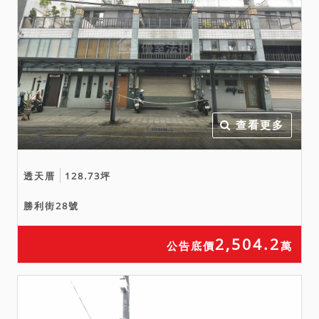
查看更多
透天厝
128.73坪
勝利街28號
2,504.2
公告底價
萬