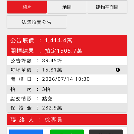
相片
地圖
建物平面圖
法院拍賣公告
公告底價
1,414.4萬
開標結果
拍定1505.7萬
公告坪數
89.45
坪
每坪單價
15.81
萬
開 標 日
2026/07/14 10:30
拍 次
3拍
點交情形
點交
保 證 金
282.9萬
聯 絡 人
徐專員