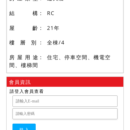
結 構
RC
屋 齡
21
年
樓 層 別
全棟
/
4
房 屋 用 途
住宅、停車空間、機電空
間、樓梯間
會員資訊
請登入會員查看