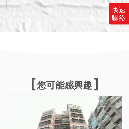
權登記，且如經建築主管機
關認定為違章建築，拍定人
快速
應自行承擔受拆除之危險；
聯絡
又當事人與拍定人不得以面
積不符，請求增減價金或撤
銷拍定。
六、本院已將所知足以影響
交易之特殊情事（如海砂
屋、輻射屋、地震受創、火
災受損、嚴重漏水、建物內
有非自然死亡事件等）於使
您可能感興趣
用情形欄載明，惟縱無記
載，亦非保證絕無上情，此
部分請投標人斟酌注意，投
標人應自行查明有無該等情
事併審慎考量後再行應買，
拍定後不得以此為由聲請減