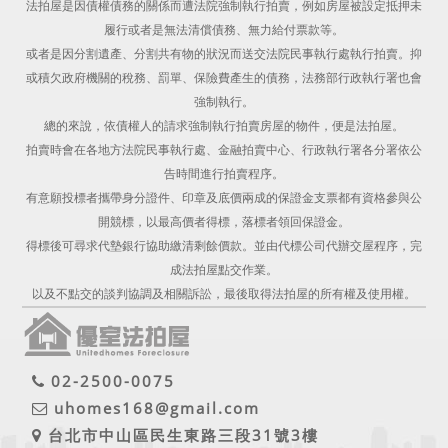
法拍屋是因債權債務的關係而遭法院強制執行拍賣，例如房屋被設定抵押未
履行或者是無法清償債務、無力給付票款等。
或者是因分割遺產、分割共有物的狀況而送交法院民事執行處執行拍賣。抑
或積欠政府機關的稅務、罰單、保險費產生的債務，法務部行政執行署也會
強制執行。
總的來說，依債權人的請求強制執行拍賣房屋的物件，便是法拍屋。
拍賣時會在各地方法院民事執行處、金融拍賣中心、行政執行署各分署依公
告時間進行拍賣程序。
有意願投標者攜帶身分證件、印章及底價兩成的保證金支票都有資格參與公
開競標，以最高價者得標，落標者領回保證金。
得標後可尋求代墊銀行協助繳清剩餘價款。並由代標公司代辦交屋程序，完
成法拍屋點交作業。
以及不點交的談判協調及相關訴訟，最後取得法拍屋的所有權及使用權。
02-2500-0075
uhomes168@gmail.com
台北市中山區民生東路三段31號3樓