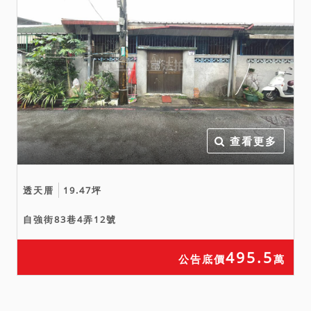
查看更多
透天厝
19.47坪
自強街83巷4弄12號
495.5
公告底價
萬