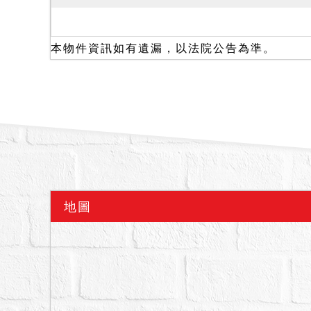
水；3095建號增建部
住使用。本件拍定後點交
二、3095建號建物因
本物件資訊如有遺漏，以法院公告為準。
證書辦理所有權移轉登記
新違章建築，並限期強制
意。
三、拍賣標的經查相關主
備註
一、上開不動產3宗合併
二、拍賣最低價額合計新台幣
三、保證金新台幣：3,310
地圖
四、本件係變價分割共有
有人有優先承買權，有二