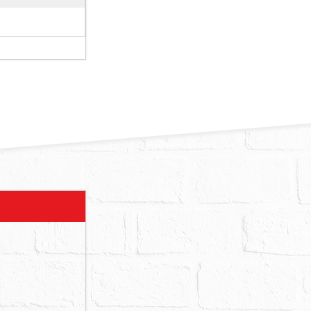
，目前無人居
產權利移轉
違章建築，為
請應買人注
有人外，共