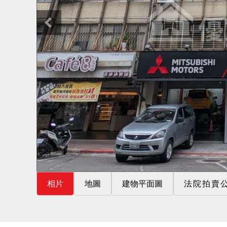
相片
地圖
建物平面圖
法院拍賣