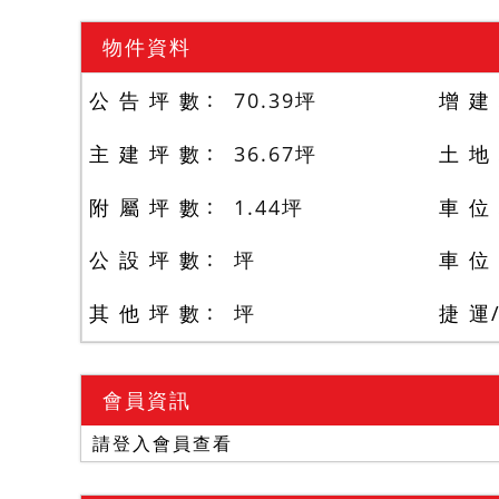
物件資料
公 告 坪 數
70.39
坪
增 建
主 建 坪 數
36.67
坪
土 地
附 屬 坪 數
1.44
坪
車 位
公 設 坪 數
坪
車 位
其 他 坪 數
坪
捷 運
會員資訊
請登入會員查看