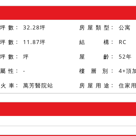
 坪 數
32.28
坪
房 屋 類 型
公寓
 坪 數
11.87
坪
結 構
RC
 坪 數
坪
屋 齡
52
年
 屬 性
-
樓 層 別
4+頂
/火 車
萬芳醫院站
房 屋 用 途
住家