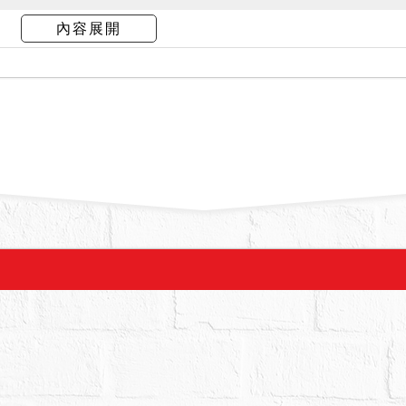
分為4樓頂加蓋，與主建物內部不相通，有獨立出入口
內容展開
。
未辦理建築物所有權第一次登記，拍定後無法逕持不動
，且經經台北市建築管理工程處列為垂直屋頂增建
拆除，拍定人應自行負擔被拆除危險，不得異議，
管機關後，並無發生非自然死亡情形。
拍賣，請投標人分別出價。
：16,550,000元，以總價最高者得標。
,000元。
物案件，依民法第824條第7項規定，除買受人為共
人以上行使優先承買權者，以抽籤定之。