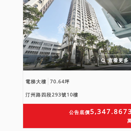
查看更多
電梯大樓
70.64坪
汀州路四段293號10樓
5,347.867
公告底價