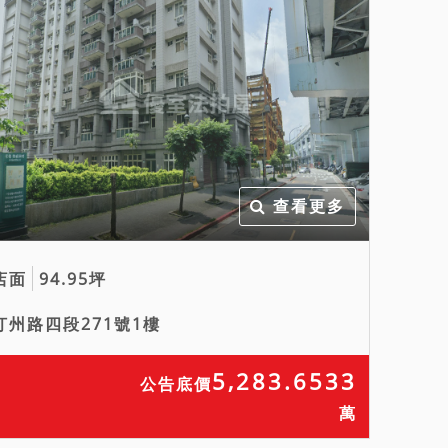
查看更多
店面
94.95坪
汀州路四段271號1樓
5,283.6533
公告底價
萬