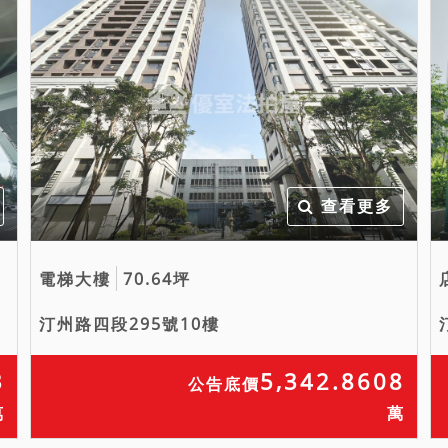
查看更多
電梯大樓
70.64坪
汀州路四段295號10樓
3
5,342.8608
公告底價
萬
萬