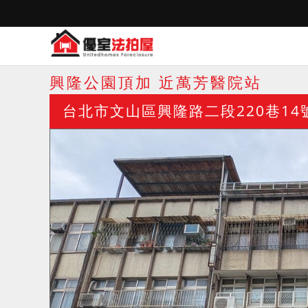
興隆公園頂加 近萬芳醫院站
台北市文山區興隆路二段220巷14