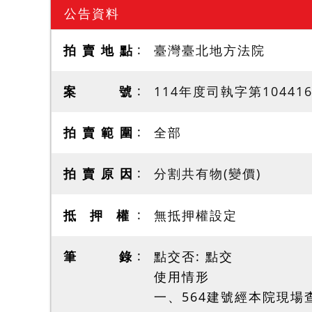
公告資料
拍 賣 地 點
臺灣臺北地方法院
案 號
114年度司執字第10441
拍 賣 範 圍
全部
拍 賣 原 因
分割共有物(變價)
抵 押 權
無抵押權設定
筆 錄
點交否: 點交
使用情形
一、564建號經本院現