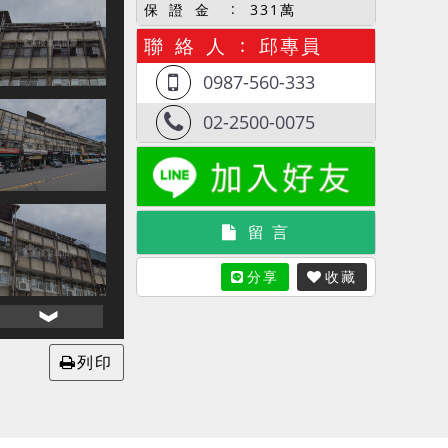
保 證 金
331萬
聯 絡 人
邱專員
0987-560-333
02-2500-0075
留 言
分享
收藏
列印