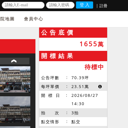
|
註冊
法院地圖
會員中心
公 告 底 價
1655
萬
開 標 結 果
待標中
公告坪數
70.39
坪
每坪單價
23.51
萬
開 標 日
2026/08/27
14:30
拍 次
3拍
點交情形
點交