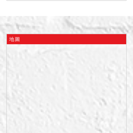
有影響交易情事，債務人表
示不清楚。114年10月30日
債權人會同地政人員前往現
場，債務人在家表示為自
住，屋內無樓梯可以通往頂
地圖
樓，地政人員表示無增建，
債務人表示浴室有嚴重漏
水，浴室內無燈，房間內安
裝冷氣部分有滲水現象。故
現場情形為何，請應買人自
行查明注意。
備註
一、上開不動產2宗合併拍
賣，請投標人分別出價。
二、拍賣最低價額合計新台
幣：6,560,000元，以總價