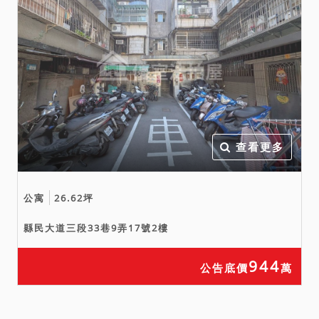
查看更多
公寓
26.62坪
縣民大道三段33巷9弄17號2樓
944
公告底價
萬