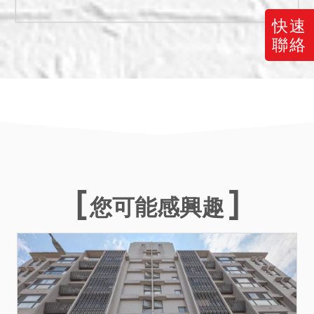
最高者得標。
三、保證金新台幣：
快速
1,320,000元。
聯絡
四、本件標的物原所有權人
或使用人如有積欠水電、瓦
斯或管理費等費用，應由拍
定人自行查明後與相關單位
洽商解決。
五、若有停止、撤回、撤
銷、延緩強制執行之事由，
而其事由確實發生於本案執
您可能感興趣
行標的拍定日或拍定日前，
縱已拍定，本院亦得撤銷拍
定，無息返還已經繳交之款
項，應買人、拍定人、債權
人、債務人均不得就代辦費
用等聲明返還，不同意之應