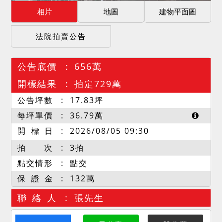
相片
地圖
建物平面圖
法院拍賣公告
公告底價
656萬
開標結果
拍定729萬
公告坪數
17.83
坪
每坪單價
36.79
萬
開 標 日
2026/08/05 09:30
拍 次
3拍
點交情形
點交
保 證 金
132萬
聯 絡 人
張先生