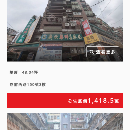
查看更多
華廈
48.04坪
館前西路150號3樓
1,418.5
公告底價
萬