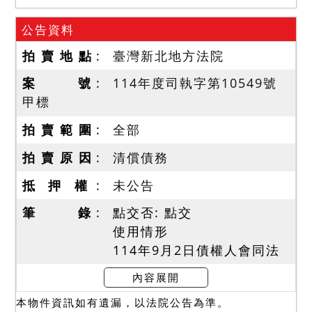
公告資料
拍 賣 地 點
臺灣新北地方法院
案 號
114年度司執字第10549號
甲標
拍 賣 範 圍
全部
拍 賣 原 因
清償債務
抵 押 權
未公告
筆 錄
點交否: 點交
使用情形
114年9月2日債權人會同法
院進行查封程序，債務人在
內容展開
家表示為自住，無停車位，
本物件資訊如有遺漏，以法院公告為準。
地下室亦無出租他人，是否