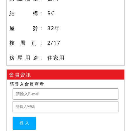
結 構
RC
屋 齡
32
年
樓 層 別
2
/
17
房 屋 用 途
住家用
會員資訊
請登入會員查看