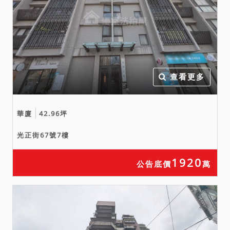
買人請勿參與本件標的之應
買。
六、債權人未查報系封建物
是否有海砂屋、輻射屋、地
震受創、嚴重漏水、火災受
損、建物內有非自然死亡之
查看更多
情事，然本院筆錄中已載明
浴室有嚴重漏水。惟實際情
華廈
42.96坪
形如何，請應買人自行查明
注意。若有上述情事，請儘
光正街67號7樓
速向本院陳報。
1920
公告底價
萬