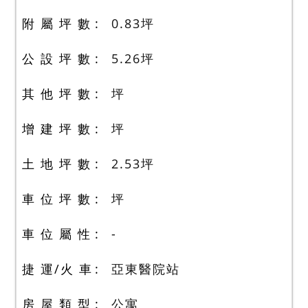
附 屬 坪 數
0.83
坪
公 設 坪 數
5.26
坪
其 他 坪 數
坪
增 建 坪 數
坪
土 地 坪 數
2.53
坪
車 位 坪 數
坪
車 位 屬 性
-
捷 運/火 車
亞東醫院站
房 屋 類 型
公寓