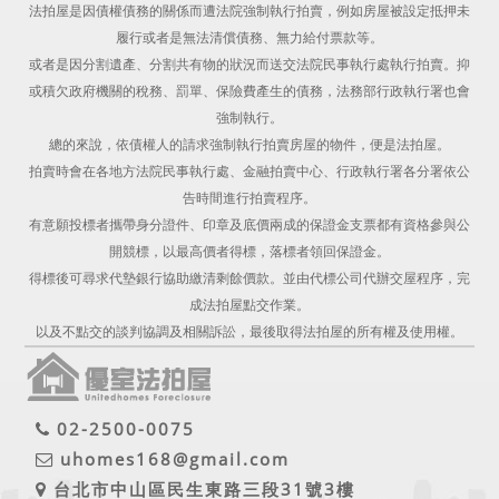
法拍屋是因債權債務的關係而遭法院強制執行拍賣，例如房屋被設定抵押未
履行或者是無法清償債務、無力給付票款等。
或者是因分割遺產、分割共有物的狀況而送交法院民事執行處執行拍賣。抑
或積欠政府機關的稅務、罰單、保險費產生的債務，法務部行政執行署也會
強制執行。
總的來說，依債權人的請求強制執行拍賣房屋的物件，便是法拍屋。
拍賣時會在各地方法院民事執行處、金融拍賣中心、行政執行署各分署依公
告時間進行拍賣程序。
有意願投標者攜帶身分證件、印章及底價兩成的保證金支票都有資格參與公
開競標，以最高價者得標，落標者領回保證金。
得標後可尋求代墊銀行協助繳清剩餘價款。並由代標公司代辦交屋程序，完
成法拍屋點交作業。
以及不點交的談判協調及相關訴訟，最後取得法拍屋的所有權及使用權。
02-2500-0075
uhomes168@gmail.com
台北市中山區民生東路三段31號3樓