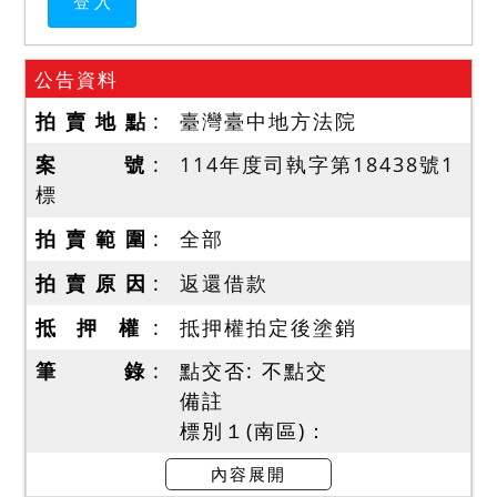
公告資料
拍 賣 地 點
臺灣臺中地方法院
案 號
114年度司執字第18438號1
標
拍 賣 範 圍
全部
拍 賣 原 因
返還借款
抵 押 權
抵押權拍定後塗銷
筆 錄
點交否: 不點交
備註
標別１(南區)：
一、標的：
內容展開
土地１（341-5地號）