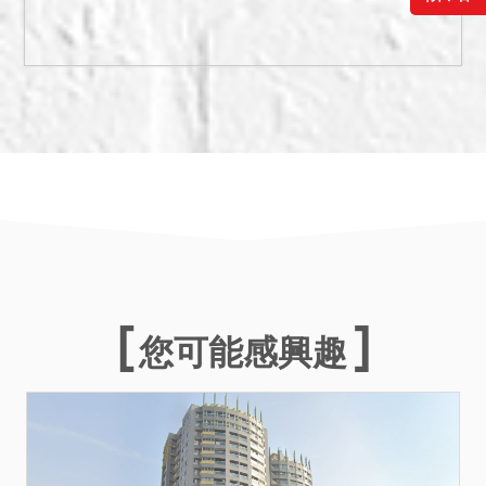
交。
四、權利限制、負擔情形：
1.本標別地號341-5土地，
屬都市計劃內之第三種住宅
區，有關土地位置、地號或
都市計畫內容如經依法公告
變更，應以公告變更者為
準。
2.本件不動產屬集合式住
宅，基地、公共設施（含道
路等）用地之共有人無優先
承買權。
您可能感興趣
3.本件拍賣標的物查封前即
由第三人承租中，租賃法律
關係由拍定人自理。
4.本件拍賣不動產未經鑑
界，確切土地位置及有無建