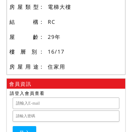
房 屋 類 型
電梯大樓
結 構
RC
屋 齡
29
年
樓 層 別
16
/
17
房 屋 用 途
住家用
會員資訊
請登入會員查看