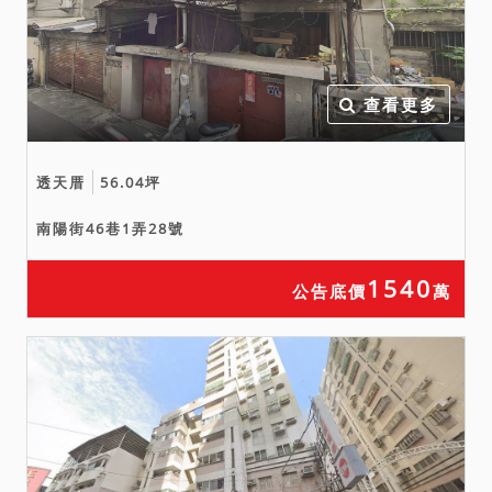
足以影響交易，仍應由應買
人自行查證、評估，買受人
對拍賣標的物無物之瑕疵擔
保請求權。
查看更多
透天厝
56.04坪
南陽街46巷1弄28號
1540
公告底價
萬