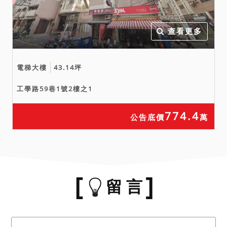
查看更多
電梯大樓
43.14坪
工學路59巷1號2樓之1
774.4
公告底價
萬
留 言