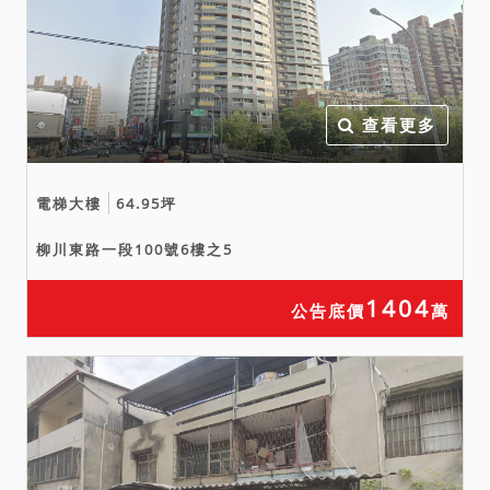
物占用等占用情形應買人應
自行前往查證，拍定後不得
以現況與拍賣公告記載不符
請求撤銷拍定，買受人應自
查看更多
行負擔向地政機關申請指界
或鑑界之費用。
5.拍賣之建物有無積欠管理
電梯大樓
64.95坪
費用、有無停車位及其使用
柳川東路一段100號6樓之5
權，因欠缺公示資料，應買
人請自行查明，如有爭議，
1404
公告底價
萬
須由拍定人自理。
6.拍賣之建物未據債權人陳
報是否曾發生非自然死亡事
故、輻射污染、海砂屋、地
震受創或火災受損等情事，
然建物是否有上開重大瑕疵