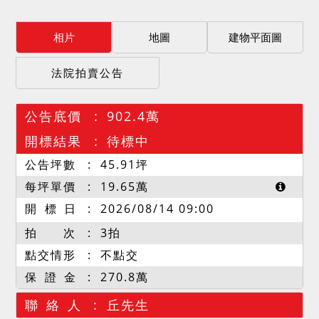
相片
地圖
建物平面圖
法院拍賣公告
公告底價
902.4萬
開標結果
待標中
公告坪數
45.91
坪
每坪單價
19.65
萬
開 標 日
2026/08/14 09:00
拍 次
3拍
點交情形
不點交
保 證 金
270.8萬
聯 絡 人
丘先生