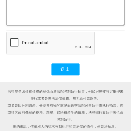
法拍屋是因債權債務的關係而遭法院強制執行拍賣，例如房屋被設定抵押未
履行或者是無法清償債務、無力給付票款等。
或者是因分割遺產、分割共有物的狀況而送交法院民事執行處執行拍賣。抑
或積欠政府機關的稅務、罰單、保險費產生的債務，法務部行政執行署也會
強制執行。
總的來說，依債權人的請求強制執行拍賣房屋的物件，便是法拍屋。