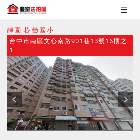
靜園 樹義國小
台中市南區文心南路901巷13號16樓之
1