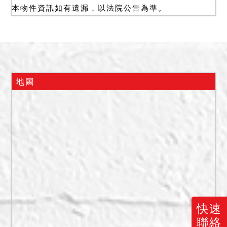
本物件資訊如有遺漏，以法院公告為準。
(173/40000)：新台幣（下
同）4,480,000元。
建物１（15560建號）
(4/1000)：320,000元。
建物２（15769建號）
(1/1)：4,224,000元。
地圖
合計底價：9,024,000元。
保證金：2,708,000元。
二、他項權利：
拍賣之不動產均有抵押權設
定，拍定後抵押權塗銷。
三、拍定後點交、不點交：
不點交。113年8月20日至現
場查封時，據管理員稱，本
件拍賣標的物查封前即由第
快速
三人承租中，拍定後不點
聯絡