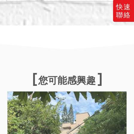
五、投標人應注意拍定後民
快速
法第826條之1第3項規定之
聯絡
適用問題。
六、投標日期：中華民國
115年7月9日第1次拍賣。
（下午2時30分開始投標，3
時開標。）
您可能感興趣