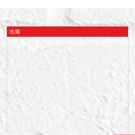
已經一年多沒見過債務人，
有積欠管理費。經檢視信箱
塞滿信件無人收。惟現在實
際情形如何，仍請應買人自
地圖
行查明注意。
備註
一、上開不動產2宗合併拍
賣，請投標人分別出價。
二、拍賣最低價額合計新台
幣：8,240,000元，以總價
最高者得標。
三、保證金新台幣：
1,650,000元。
四、抵押權登記拍定後塗
銷。