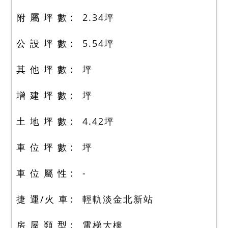
附 屬 坪 數
2.34
坪
公 設 坪 數
5.54
坪
其 他 坪 數
坪
增 建 坪 數
坪
土 地 坪 數
4.42
坪
車 位 坪 數
坪
車 位 屬 性
-
捷 運/火 車
輕軌淡金北新站
房 屋 類 型
電梯大樓