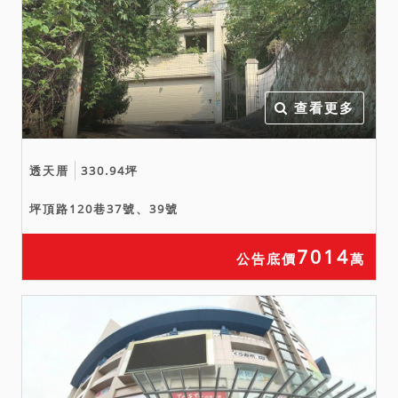
查看更多
透天厝
330.94坪
坪頂路120巷37號、39號
7014
公告底價
萬