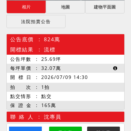
相片
地圖
建物平面圖
法院拍賣公告
公告底價
824萬
開標結果
流標
公告坪數
25.69
坪
每坪單價
32.07
萬
開 標 日
2026/07/09 14:30
拍 次
1拍
點交情形
點交
保 證 金
165萬
聯 絡 人
沈專員