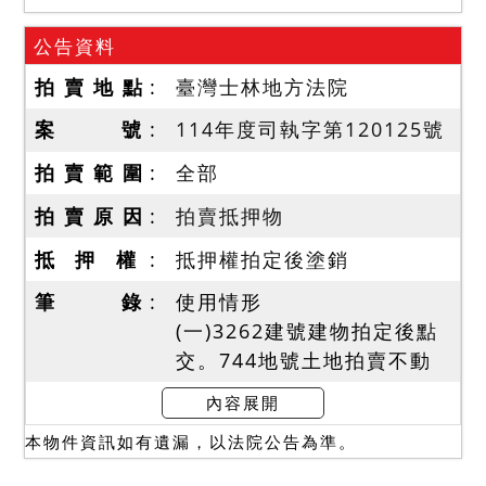
公告資料
拍 賣 地 點
臺灣士林地方法院
案 號
114年度司執字第120125號
拍 賣 範 圍
全部
拍 賣 原 因
拍賣抵押物
抵 押 權
抵押權拍定後塗銷
筆 錄
使用情形
(一)3262建號建物拍定後點
交。744地號土地拍賣不動
產應有部分，拍定後不點
內容展開
交。
本物件資訊如有遺漏，以法院公告為準。
(二)115年1月19日現場查封
時，據青山社區總幹事稱，