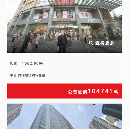
查看更多
店面
1662.96坪
中山路8號2樓+3樓
104741
公告底價
萬