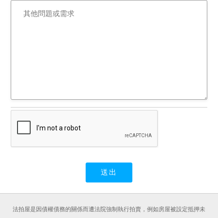
法拍屋是因債權債務的關係而遭法院強制執行拍賣，例如房屋被設定抵押未