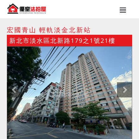
宏國青山 輕軌淡金北新站
新北市淡水區北新路179之1號21樓