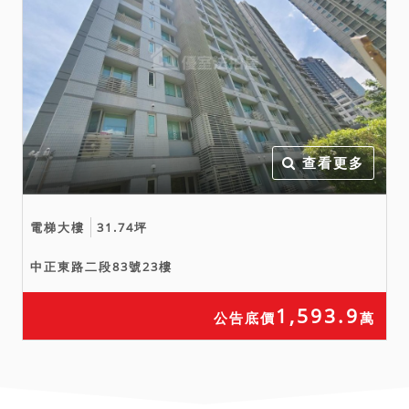
查看更多
電梯大樓
31.74坪
中正東路二段83號23樓
1,593.9
公告底價
萬