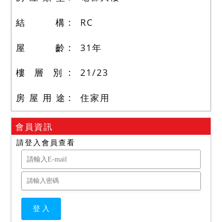
結 構
RC
屋 齡
31
年
樓 層 別
21
/
23
房 屋 用 途
住家用
會員資訊
請登入會員查看