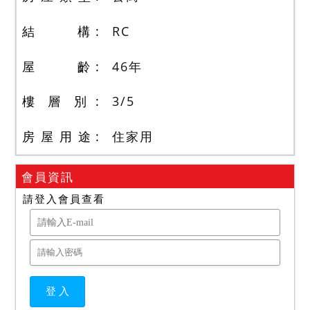
結 構
RC
屋 齡
46
年
樓 層 別
3
/
5
房 屋 用 途
住家用
會員資訊
請登入會員查看