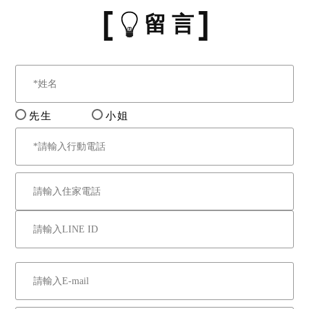
積，係以查封時之謄本為依
留 言
據，如地政機關於查封後實
施重測，則其面積應以重測
結果為準。經拍定後，債權
人、債務人、拍定人或其他
關係人，均不得以重測後面
先生
小姐
積與公告不符，聲請增減價
金或撤銷拍賣。
九、法院於實施不動產勘測
時，業已就足以影響交易之
特殊情事，例如海砂屋、輻
射屋、地震受創、火災受
損、嚴重漏水、建物內有非
自然死亡等，囑請相關人員
至現場查看，並且將調查結
果載明於上揭使用情形欄，