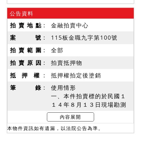
公告資料
拍 賣 地 點
金融拍賣中心
案 號
115板金職九字第100號
拍 賣 範 圍
全部
拍 賣 原 因
拍賣抵押物
抵 押 權
抵押權拍定後塗銷
筆 錄
使用情形
一、本件拍賣標的於民國１
１４年８月１３日現場勘測
時，經敲門無人回應，故於
內容展開
員警陪同下開鎖入內，屋內
本物件資訊如有遺漏，以法院公告為準。
雜物堆積，應以一段時間無
人居住，信件、帳單時間到