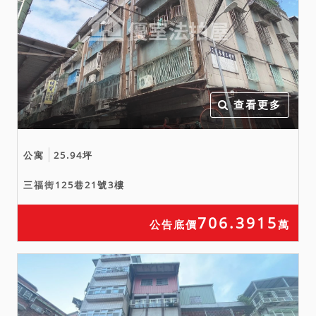
三、保證金新台幣：壹仟肆
佰捌拾萬伍仟元。
四、本件拍賣標的設定之抵
押權，於拍定後均塗銷。
五、新北市樹林區樹德段４
查看更多
１１０建號建物為未辦保存
登記建物，拍定後得標人不
得持權利移轉證書辦理保存
公寓
25.94坪
登記。拍定人應自負拆除義
三福街125巷21號3樓
務或被拆除風險，請投標人
特別注意。又本件拍賣標的
706.3915
公告底價
萬
以查封現況拍賣，倘經拆除
違建部分，當事人及拍定人
均不得以面積不符，請求增
減價金或撤銷拍賣。六、本
件拍賣標的之原所有權人或