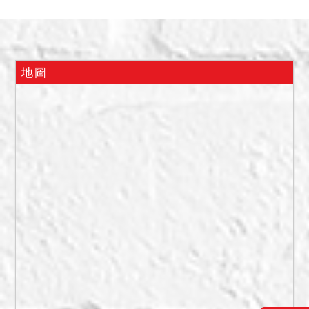
１１３年７月，屋內仍有水
電，債權人另詢問５樓住戶
表示，本件建物為空屋。此
外，法院函請樹林分局至現
地圖
場查訪，經函復稱：該屋目
前無人居住，無法查明房屋
現況。
二、本件拍定後依現況點
交。惟如查報不實有第三人
於查封前合法占有，則拍定
後不點交，實際使用情形，
投標人應自行查明。（如查
報屬實符合強制執行法第９
９條第１項規定，拍定後點
交，惟如有第三人於查封前
合法占有者，應於本件拍定