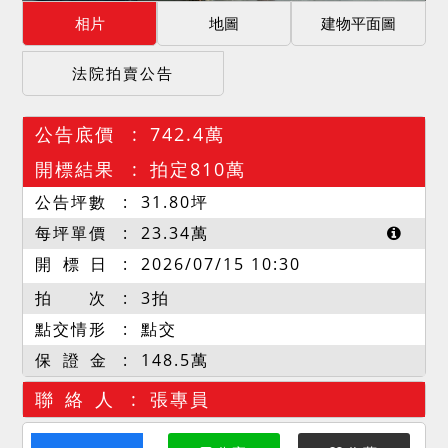
相片
地圖
建物平面圖
法院拍賣公告
公告底價
742.4萬
開標結果
拍定810萬
公告坪數
31.80
坪
每坪單價
23.34
萬
開 標 日
2026/07/15 10:30
拍 次
3拍
點交情形
點交
保 證 金
148.5萬
聯 絡 人
張專員