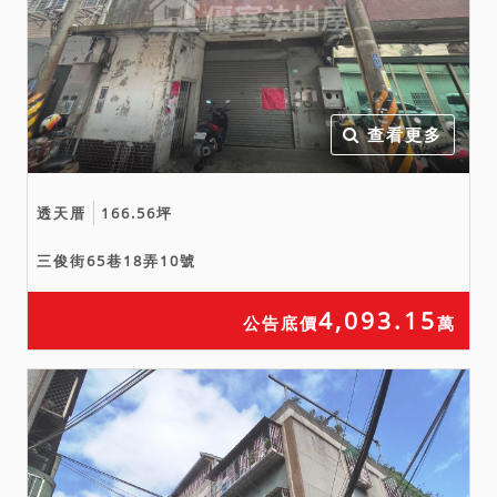
創、火災受損之不動產訊
息，就海砂屋需委託專業技
師鑽孔建築物方能得知，該
事務所亦無法確認有無地震
受創，至建築外觀並無發現
查看更多
有火災受損、嚴重漏水之情
事，該所於１１４年９月８
透天厝
166.56坪
日查詢台灣凶宅網未發現有
凶宅情事，但應以最新訊息
三俊街65巷18弄10號
為準。
4,093.15
公告底價
萬
備註
一、上開不動產３宗合併拍
賣，請投標人分別出價。
二、拍賣最低價額合計新台
幣：柒佰肆拾貳萬肆仟元，
以總價最高者得標。