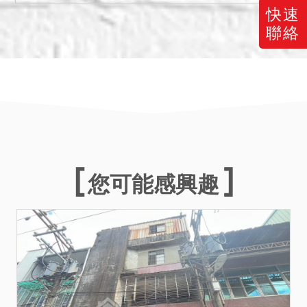
前向法院提出合法占用權源
快速
之證明文件，第三人如陳述
聯絡
不實，應負使公務員登載不
實及損害債權罪之刑責，經
法院查明確涉有上述罪嫌，
即移送檢察機關偵辦。）
三、嗣囑託估價師事務所至
現場履勘查明該不動產有無
發生影響交易之特殊事由，
經估價師事務所函復稱：本
您可能感興趣
件建物坐落基地之使用分區
為第一種住宅區，勘估時建
物屋齡為４５年。經查詢行
政院原子能委員會網站，本
件標的無發現輻射屋之情
事，另因新北市政府相關網
站無公布海砂屋、地震受