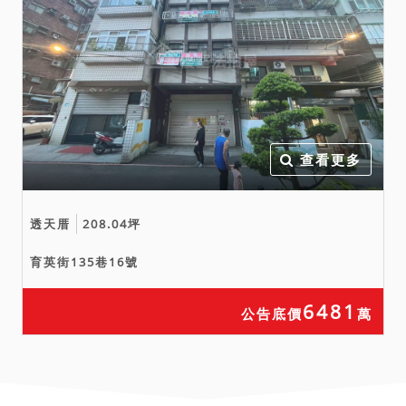
使用人如有積欠工程受益
費、水電費、瓦斯費、管理
費等費用，應由拍定人自行
查明後與相關單位洽商解
決。
七、另債務人遺留於本件拍
賣標的內之動產，因屋內動
查看更多
產並不在拍賣範圍內，如拍
定後仍遺留有價值之遺留物
透天厝
208.04坪
在現場，法院尚須依強制執
行法第１００條之規定命拍
育英街135巷16號
定人保管遺留物、拍照、造
具遺留物清冊陳報法院、限
6481
公告底價
萬
期債務人領回、鑑價、詢
價、拍賣等，需耗費相當時
日，亦請投標人注意。八、
本拍賣公告所載不動產面