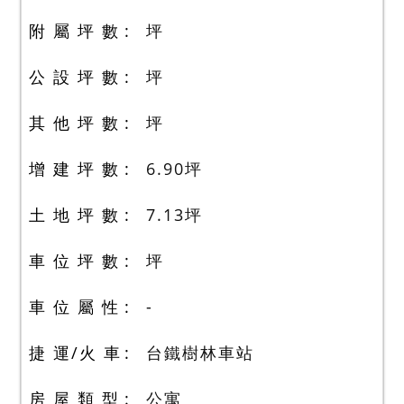
附 屬 坪 數
坪
公 設 坪 數
坪
其 他 坪 數
坪
增 建 坪 數
6.90
坪
土 地 坪 數
7.13
坪
車 位 坪 數
坪
車 位 屬 性
-
捷 運/火 車
台鐵樹林車站
房 屋 類 型
公寓