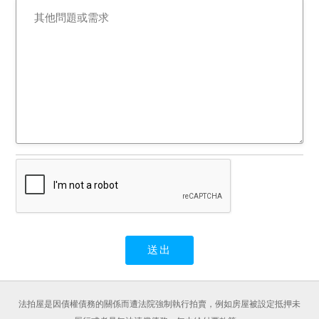
惟應買人於投標前仍應自行
注意查明之。拍定後，債權
人、債務人、拍定人或其他
關係人，均不得以法院就上
開事由所載使用情形不明或
未盡調查能事等理由，請求
增減價金或聲請撤銷拍賣。
十、刊登於網站或其他處所
之公告內容，如與法院公告
欄張貼之公告內容不符時，
一律以法院公告欄張貼之拍
賣公告內容為準。
十一、若於本件標的拍定日
（含）以前，有停止、撤
回、撤銷、延緩強制執行等
情形者，縱已拍定，法院亦
法拍屋是因債權債務的關係而遭法院強制執行拍賣，例如房屋被設定抵押未
得撤銷拍定，並無息返還已