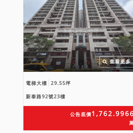
查看更多
電梯大樓
29.55坪
新泰路92號23樓
1,762.996
公告底價