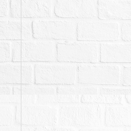
六、刊登於新聞紙之公告
如與本院公告欄張貼之公
七、本件拍賣標的之原所
等費用，應由拍定人自行
八、為維護交易秩序，保
行之事由，而其事由確實
定，無息返還已經繳交之
應買人請勿參與本案投標
實、及時陳述及提供資料
明及書面文件），致新北
對新北地院及其所屬承辦
利移轉證書，若有無法辦
還拍定人繳交款項，應買
參與投標，請另行透過其
九、本拍賣公告所載不動