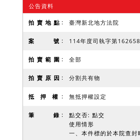
公告資料
拍 賣 地 點
臺灣新北地方法院
案 號
114年度司執字第16265
拍 賣 範 圍
全部
拍 賣 原 因
分割共有物
抵 押 權
無抵押權設定
筆 錄
點交否: 點交
使用情形
一、本件標的於本院查封