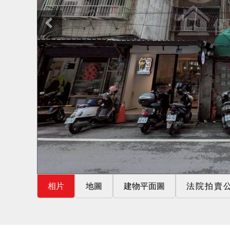
相片
地圖
建物平面圖
法院拍賣