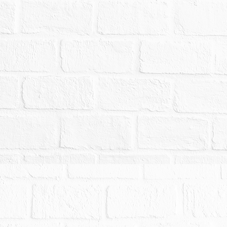
、本院郵寄之通知、網路公告或以其他方式或管道
告內容不符時，一律以本院公告欄張貼之拍賣公告
有權人或使用人如有積欠工程受益費、水電費、瓦
查明後與相關單位洽商解決。
障當事人合理權益：（1）若有停止、撤回、撤銷、
發生於本案標的拍定日或拍定日前，縱已拍定，本
款項，應買人、拍定人、債權人、債務人均不得異
，請另行透過其他方式或管道購買不動產。（2）因
、隱匿資料、偽造文書、詐欺等故意或過失行為（
地院及所屬承辦人員，受有損害賠償之請求，債權
人員所受之損害，負擔賠償責任。（3）拍定人持本
理拍賣標的所有權移轉登記之情形，得由本院撤銷
人、拍定人、債權人、債務人均不得異議，不同意
他方式或管道購買不動產。
產面積，係以查封時之謄本為依據，如地政機關於