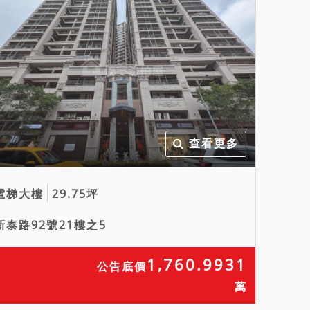
查看更多
電梯大樓
29.75坪
新泰路92號21樓之5
1,760.9931
公告底價
萬