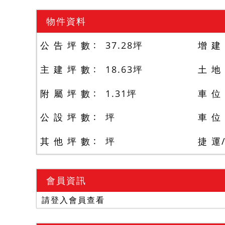
物件資料
公 告 坪 數
37.28
坪
增 建
主 建 坪 數
18.63
坪
土 地
附 屬 坪 數
1.31
坪
車 位
公 設 坪 數
坪
車 位
其 他 坪 數
坪
捷 運
會員資訊
請登入會員查看