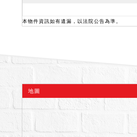
二、土地應有部分與建物
標的5155建號為增建
口，拍定人或得標人應負
本物件資訊如有遺漏，以法院公告為準。
備註
一、上開不動產3宗合併
二、拍賣最低價額合計新台
三、保證金新台幣：1,870
四、拍定後須通知優先承
若有優先承買權爭議，於
先承買，保證金於優先承
五、經查詢相關機關，本
地圖
生非自然死亡等情形。又
債權人表示，標的建物有
制請投標人自行向主管機
人、債務人、拍定人或其
查能事等理由，請求增減