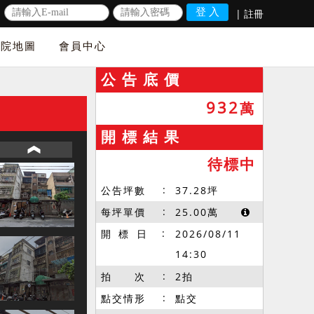
|
註冊
法院地圖
會員中心
公 告 底 價
932
萬
開 標 結 果
待標中
公告坪數
37.28
坪
每坪單價
25.00
萬
開 標 日
2026/08/11
14:30
拍 次
2拍
點交情形
點交