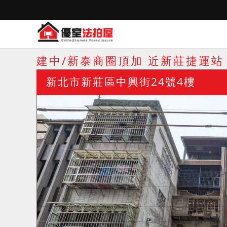
建中/新泰商圈頂加 近新莊捷運站
新北市新莊區中興街24號4樓