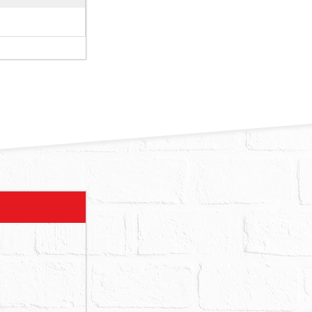
壁癌情形，而
左右兩側門
數年不等）。
買權人聲明優
火災受損及發
查封時發現及
結果及使用限
拍定後，債權
不明或未盡調