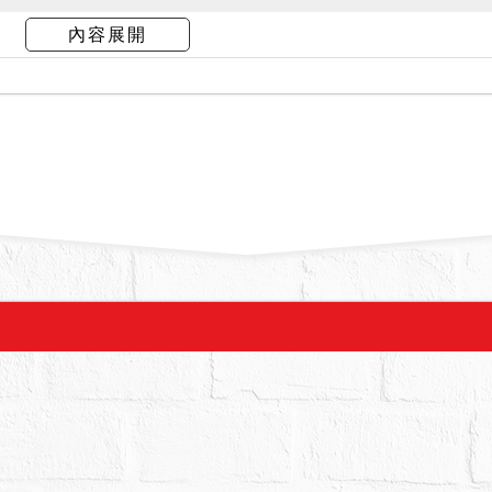
合併拍賣，以總價最高者得標。另標的建物有嚴重
內容展開
，為頂樓鐵皮增建，與隔壁增建共用大門，進入後又分
擔被拆除危險，不得異議。
拍賣，請投標人分別出價。
幣：9,320,000元，以總價最高者得標。
,000元。
買權人行使優先承買權，可能需相當時日（數月至
該爭議確定時，始核發權利移轉證書。倘有優先承
買權人繳足價金後始發還。
件標的經初步調查無海砂屋、輻射屋、地震受創、
依鑑定報告稱，該標的之土地為住宅區。另據本院
嚴重壁癌情形。惟因調查限度難以查明，相關調查
關查明並評估衡量，綜合考量相關風險再行投標。
他關係人，均不得以本院就上開事由所載使用情形
價金或聲請撤銷拍賣。