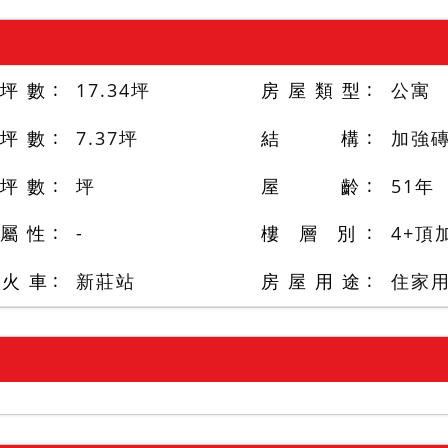
 坪 數
17.34
坪
房 屋 類 型
公寓
 坪 數
7.37
坪
結 構
加強
 坪 數
坪
屋 齡
51
年
 屬 性
-
樓 層 別
4+頂
/火 車
新莊站
房 屋 用 途
住家