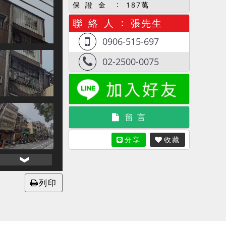
保 證 金
187萬
聯 絡 人
張先生
0906-515-697
02-2500-0075
留 言
分享
收藏
列印