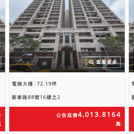
查看更多
電梯大樓
72.19坪
新泰路88號16樓之2
6
4,013.8164
公告底價
萬
萬