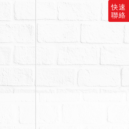
快速
標示之內容，
聯絡
內容為準。
斯費、管理費
延緩強制執
院亦得撤銷拍
議，不同意之
虛偽、未據
均包括口頭說
人、債務人應
院核發之權
拍定，無息退
之應買人請勿
查封後實施重