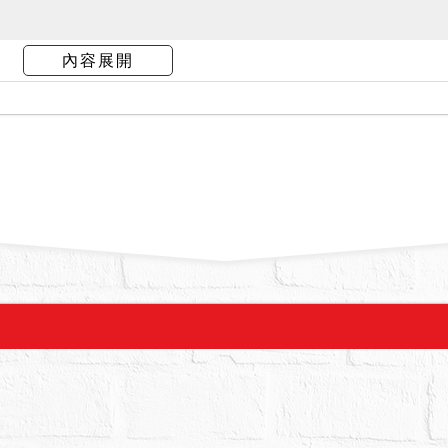
屋，無人居住。故，拍定後點交。
內容展開
拍賣，請投標人分別出價。
：48,134,000元，以總價最高者得標。
,000元。
銷。
標分別拍賣，債務人得到場指定拍定之標的物，否
其中一宗賣得價金足以清償強制執行之債權額及債
價，亦不為拍定，縱已拍定亦可撤銷拍定。
22、2323、2324號建號房屋係未辦保存登記之增
轉證書辦理所有權登記，且須承擔被拆除之風險，
土地，部分為本標國華段2203〜2206建號之基地
為該建物後門出入口使用，有圍牆及鐵捲門），一