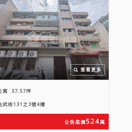
查看更多
公寓
37.57坪
光武街131之3號4樓
524
公告底價
萬