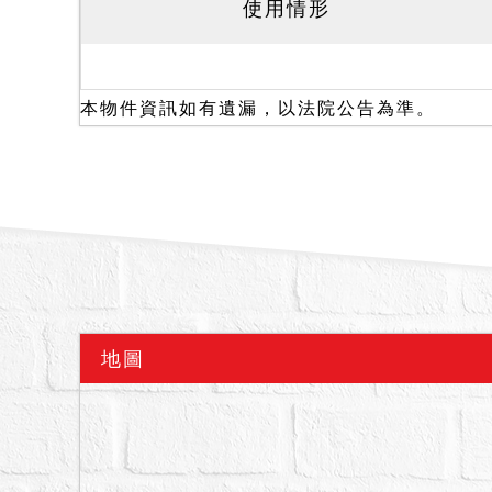
使用情形
本標建物一至四樓均為空
備註
本物件資訊如有遺漏，以法院公告為準。
一、上開不動產9宗合併
二、拍賣最低價額合計新台幣
三、保證金新台幣：9,627
四、本標抵押權拍定後塗
五、本件查封物分甲、乙
按上開各標順序拍賣，如
費用時，其餘各宗雖達底
六、本標暫編2321、23
地圖
無法持本院核發之權利移
意。
七、本標國華段365地號
建物後方之空地（目前作