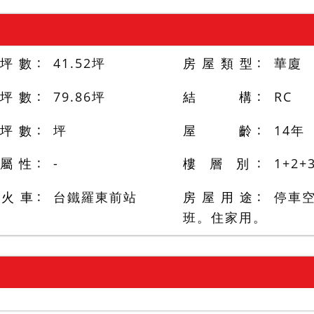
 坪 數
41.52
坪
房 屋 類 型
華廈
 坪 數
79.86
坪
結 構
RC
 坪 數
坪
屋 齡
14
年
 屬 性
-
樓 層 別
1+2+
/火 車
台鐵羅東前站
房 屋 用 途
停車
班。住家用。