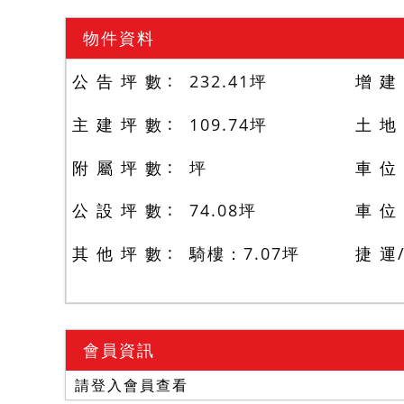
物件資料
公 告 坪 數
232.41
坪
增 建
主 建 坪 數
109.74
坪
土 地
附 屬 坪 數
坪
車 位
公 設 坪 數
74.08
坪
車 位
其 他 坪 數
騎樓：7.07
坪
捷 運
會員資訊
請登入會員查看