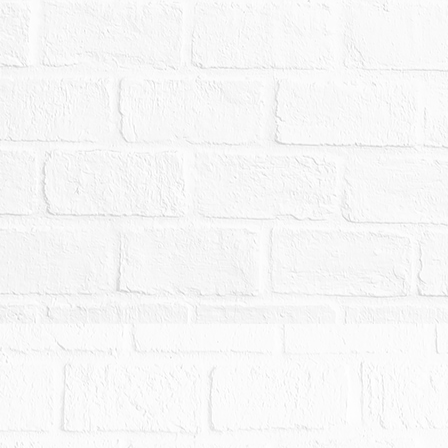
至四樓均為空屋，無人居住，已斷水，均遺留有雜物
、茶几、桌邊矩及一大型圓餐桌。查封建物一至四
粉光鋪設地磚後，改為室內使用）。查封建物為公
口。建物價格已包含電梯價值。
113年2月19日北院英刑衛112金重訴42字第1139
但應按本院扣押債權比例分配。（二）至抵押權等
三所示之座談會結論意指辦理。（三）本案經檢察
0916萬8900元。以上請應買人特別注意。