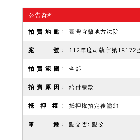
公告資料
拍 賣 地 點
臺灣宜蘭地方法院
案 號
112年度司執字第1817
拍 賣 範 圍
全部
拍 賣 原 因
給付票款
抵 押 權
抵押權拍定後塗銷
筆 錄
點交否: 點交