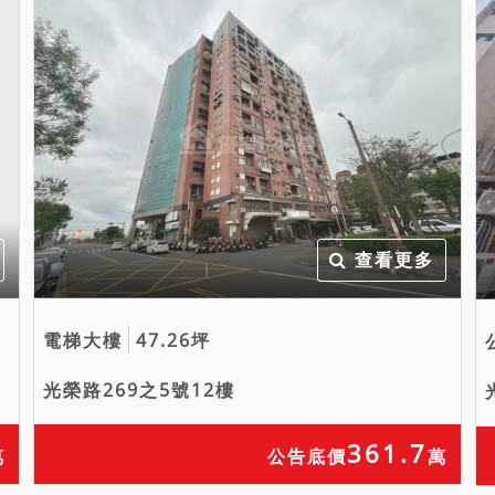
查看更多
電梯大樓
47.26坪
光榮路269之5號12樓
361.7
萬
公告底價
萬