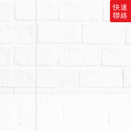
快速
及廢棄物，
聯絡
樓後側均有增
寓大廈，有電
008245
優先權得優先
官起訴書認定