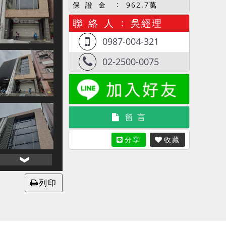
保 證 金
962.7萬
聯 絡 人
吳經理
0987-004-321
02-2500-0075
留 言
分享
收藏
列印