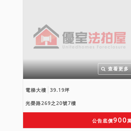
查看更多
電梯大樓
39.19坪
光榮路269之20號7樓
900
公告底價