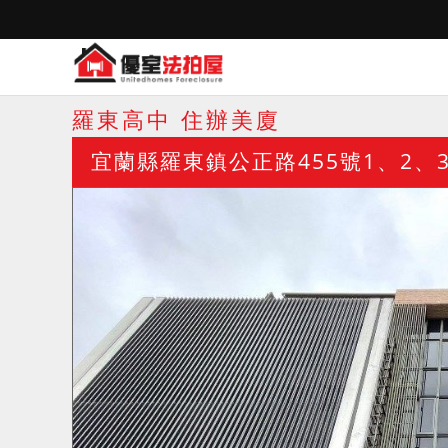
羅東高中 住辦美廈
宜蘭縣羅東鎮公正路455號1、2、