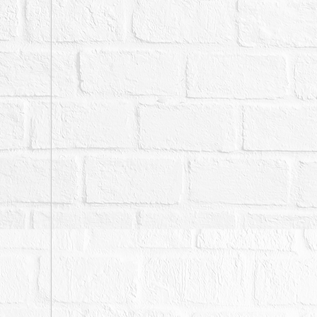
放2輛汽車。本標建物一
其中四樓還遺留一組沙發
建（原為天井、水泥鋪平
梯，每戶均有獨立之出入
八、本件有臺灣臺北地方法院
號函：（一）本件得拍賣
受償，請依貴院函文說明
張淑芬之不法所得為90億