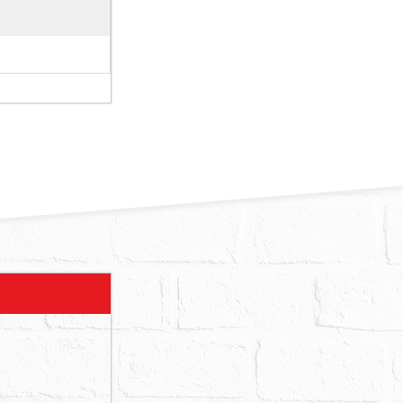
則由本院指定
務人應負擔之
建物，拍定人
請應買人注
，部分為上開
樓後門空地停