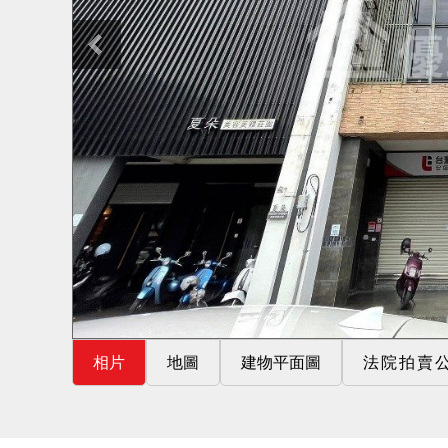
相片
地圖
建物平面圖
法院拍賣