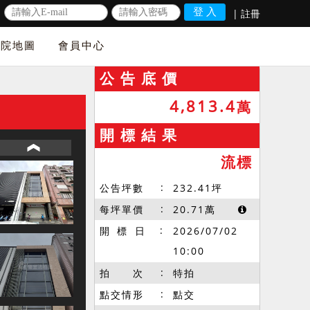
|
註冊
法院地圖
會員中心
公 告 底 價
4,813.4
萬
開 標 結 果
流標
公告坪數
232.41
坪
每坪單價
20.71
萬
開 標 日
2026/07/02
10:00
拍 次
特拍
點交情形
點交