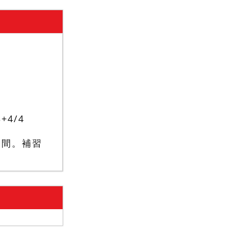
3+4
/
4
空間。補習