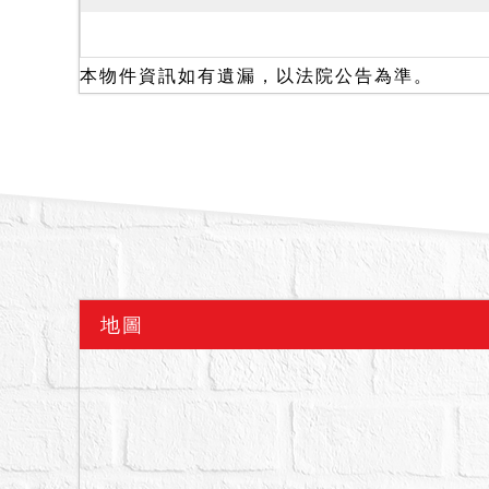
拍定後點交。
二、民國１１３年１２月
屋內房間有分租予第三人
本物件資訊如有遺漏，以法院公告為準。
業經法院１１４年１１月
何，仍請應買人自行查明
備註
一、以上不動產採分別標
標。
二、拍賣最低價額合計新
三、保證金新台幣：肆拾
地圖
四、抵押權登記拍定後塗
五、投標人應自行查明債
規定之適用問題。