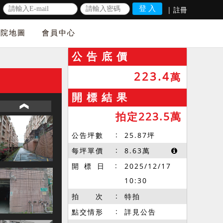
|
註冊
法院地圖
會員中心
公 告 底 價
223.4
萬
開 標 結 果
拍定223.5萬
公告坪數
25.87
坪
每坪單價
8.63
萬
開 標 日
2025/12/17
10:30
拍 次
特拍
點交情形
詳見公告