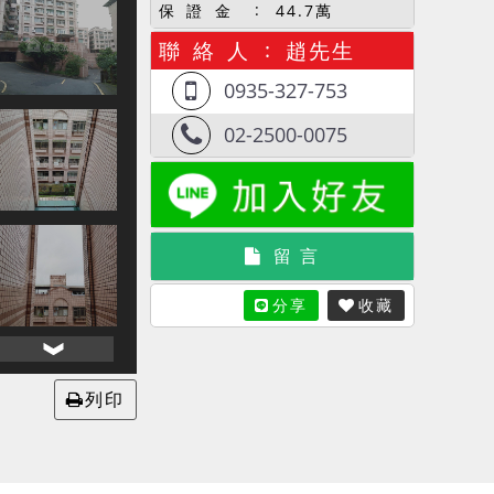
保 證 金
44.7萬
聯 絡 人
趙先生
0935-327-753
02-2500-0075
留 言
分享
收藏
列印