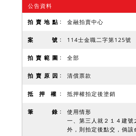
公告資料
拍 賣 地 點
金融拍賣中心
案 號
114士金職二字第125號
拍 賣 範 圍
全部
拍 賣 原 因
清償票款
抵 押 權
抵押權拍定後塗銷
筆 錄
使用情形
一、第三人就２１４建號
外，則拍定後點交，倘該