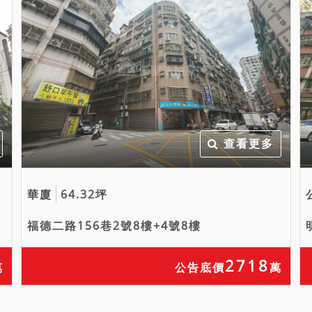
查看更多
華廈
64.32坪
福德二路156巷2號8樓+4號8樓
2718
萬
公告底價
萬