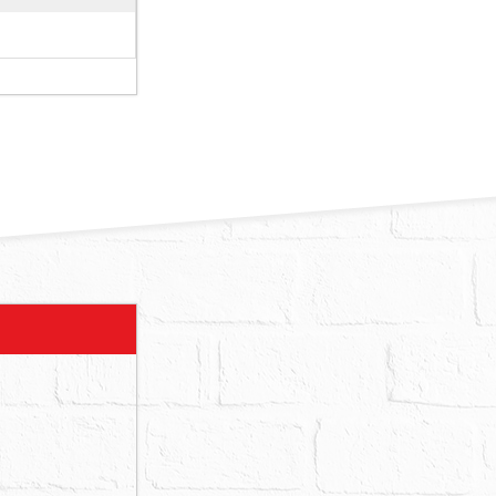
行居住使用，
前開租賃關係
實際情形如
價最高者得
條之１第３項