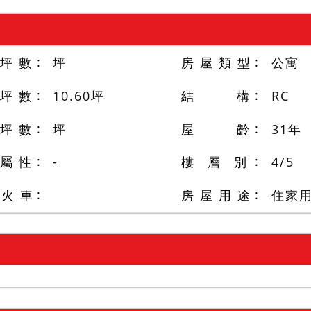
 坪 數
坪
房 屋 類 型
公寓
 坪 數
10.60
坪
結 構
RC
 坪 數
坪
屋 齡
31
年
 屬 性
-
樓 層 別
4
/
5
/火 車
房 屋 用 途
住家