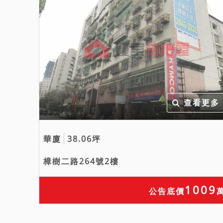
查看更多
華廈
38.06坪
樟樹二路264號2樓
1009
公告底價