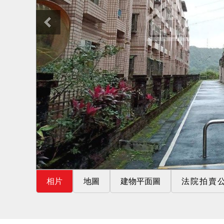
相片
地圖
建物平面圖
法院拍賣