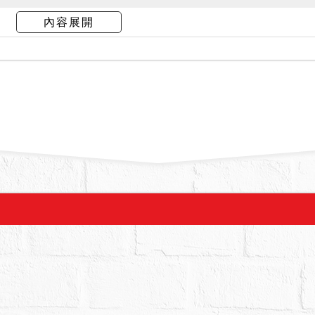
內容展開
１３日現場查封時，債務人在場稱房屋由債務人自
，租賃期間自１１３年９月起至１１８年９月止，
１２日核發終止租賃關係命令，尚未確定。惟現在
注意。
價，合併拍賣方式拍賣，請投標人分別出價，以總
台幣：貳佰貳拾參萬肆仟元。
肆萬柒仟元。
銷。
務人有無積欠管理費，並注意拍定後民法第８２６