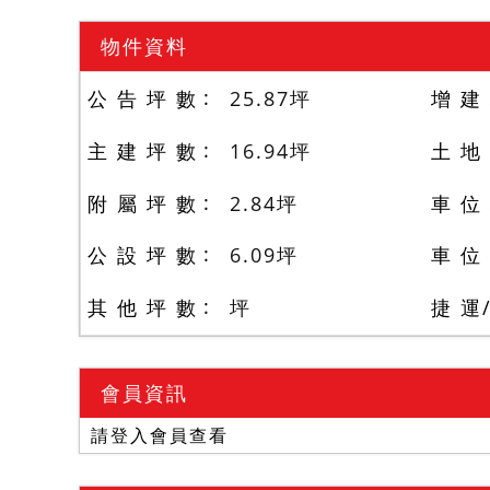
物件資料
公 告 坪 數
25.87
坪
增 建
主 建 坪 數
16.94
坪
土 地
附 屬 坪 數
2.84
坪
車 位
公 設 坪 數
6.09
坪
車 位
其 他 坪 數
坪
捷 運
會員資訊
請登入會員查看