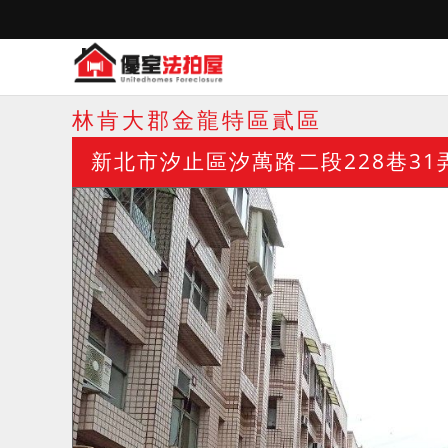
林肯大郡金龍特區貳區
新北市汐止區汐萬路二段228巷31弄