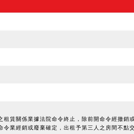
之租賃關係業據法院命令終止，除前開命令經撤銷
命令業經銷或廢棄確定，出租予第三人之房間不點