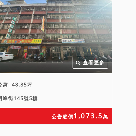
查看更多
公寓
48.85坪
明峰街145號5樓
1,073.5
公告底價
萬