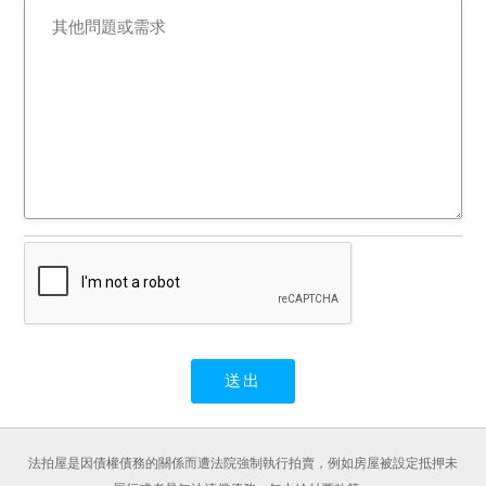
法拍屋是因債權債務的關係而遭法院強制執行拍賣，例如房屋被設定抵押未