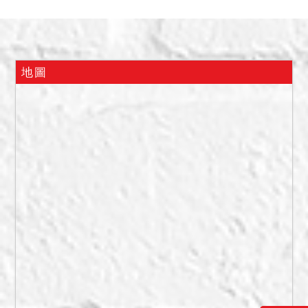
三、本件建物於民國113年1
月3日假扣押查封時，據地政
人員指界稱：293地號違建
物之坐落基地，293-1、
地圖
293-2地號為建物屋前之空
地，建物部分據第三人在場
稱係518建號建物承租人，
其向債務人承租做為民宿使
用，經入內查看，屋內明亮
整潔，然上開租賃關係業經
本院113年7月3日以宜院深
112司執助子字第1033號執
行命令終止租賃關係，經承
租人聲明異議程序中，如除
租確定（即承租人聲明異議
駁回確定）則本件於拍定後