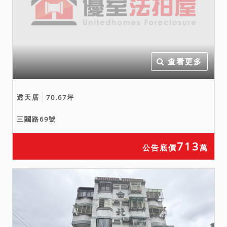
查看更多
透天厝
70.67坪
三鬮路69號
713
公告底價
萬