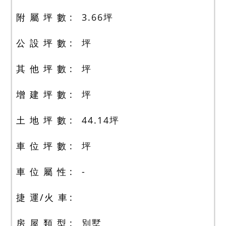
附 屬 坪 數
3.66
坪
公 設 坪 數
坪
其 他 坪 數
坪
增 建 坪 數
坪
土 地 坪 數
44.14
坪
車 位 坪 數
坪
車 位 屬 性
-
捷 運/火 車
房 屋 類 型
別墅