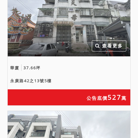
查看更多
華廈
37.66坪
永廣路42之13號5樓
527
公告底價
萬