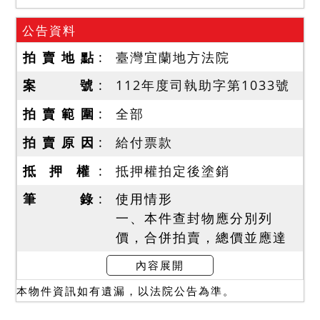
公告資料
拍 賣 地 點
臺灣宜蘭地方法院
案 號
112年度司執助字第1033號
拍 賣 範 圍
全部
拍 賣 原 因
給付票款
抵 押 權
抵押權拍定後塗銷
筆 錄
使用情形
一、本件查封物應分別列
價，合併拍賣，總價並應達
到底價，以總價最高者得
內容展開
標。
本物件資訊如有遺漏，以法院公告為準。
二、抵押權登記拍定後塗
銷。