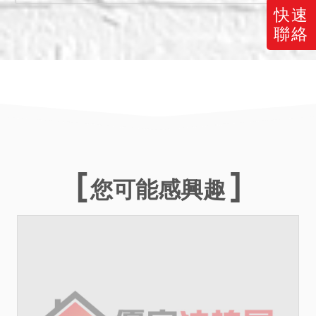
點交，反之則不點交。
快速
四、本標之土地編定為一般
聯絡
農業區、甲種建築用地，惟
是否得興建房屋或有無經套
繪管制不明，仍應依建築法
等相關規定，請投標人自行
查明注意。
備註
一、上開不動產4宗合併拍
您可能感興趣
賣，請投標人分別出價。
二、拍賣最低價額合計新台
幣：13,033,000元，以總價
最高者得標。
三、保證金新台幣：
2,607,000元。