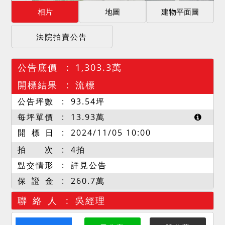
相片
地圖
建物平面圖
法院拍賣公告
公告底價
1,303.3萬
開標結果
流標
公告坪數
93.54
坪
每坪單價
13.93
萬
開 標 日
2024/11/05 10:00
拍 次
4拍
點交情形
詳見公告
保 證 金
260.7萬
聯 絡 人
吳經理