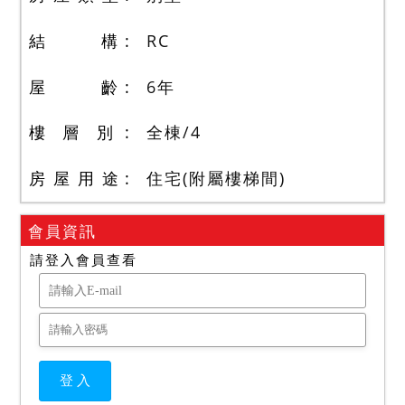
結 構
RC
屋 齡
6
年
樓 層 別
全棟
/
4
房 屋 用 途
住宅(附屬樓梯間)
會員資訊
請登入會員查看