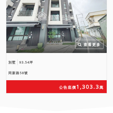
查看更多
別墅
93.54坪
同新路58號
1,303.3
公告底價
萬