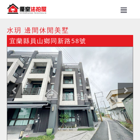
水玥 邊間休閒美墅
宜蘭縣員山鄉同新路58號