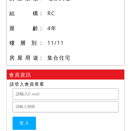
結 構
RC
屋 齡
4
年
樓 層 別
11
/
11
房 屋 用 途
集合住宅
會員資訊
請登入會員查看