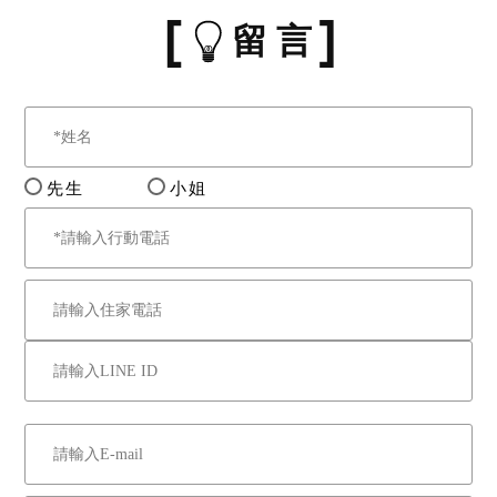
留 言
先生
小姐