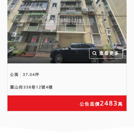
查看更多
公寓
37.04坪
麗山街338巷12號4樓
2483
公告底價
萬