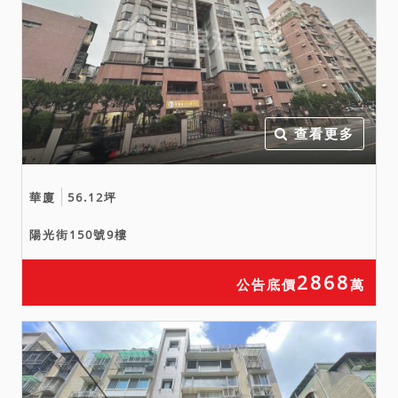
查看更多
華廈
56.12坪
陽光街150號9樓
2868
公告底價
萬