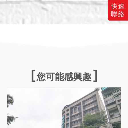
7點辦理)及相關證明文件，
快速
以書面向標售機關申請，逾
聯絡
期未表示者，其優先購買權
視為放棄，為保障原土地所
有權人或其繼承人財產權
益，倘地上改良物持分面積
無法恰為原徵收土地面積
時，得擴至分配1戶完整房地
範圍給予主張優先購買權。
5.私法人投標應自行確認符
您可能感興趣
合平均地權條例第79條之1
規定，並依投標須知第4點第
3項規定辦理。
6.投標人應自行向當地市政
府查詢本建物使用執照附表
注意事項，以確認應負擔義
務及使用限制等。