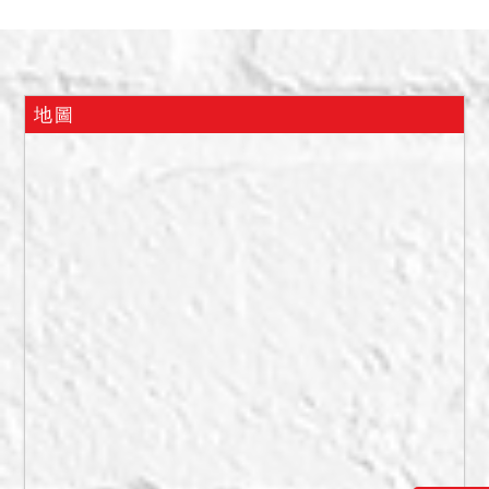
2.本案標售底價含建物價格
13,866,600元，得標價格扣
除建物價格後之金額，均屬
土地價格。
地圖
3.本案土地部分現為排水溝
及人行道使用，應由承購人
負責維持排水溝及人行道暢
通。
4.本案土地部分為徵收取
得，依土地徵收條例第59條
及同法施行細則第65條規
定，被徵收之原土地所有權
人或其繼承人有依同樣條件
優先購買權，其願優先購買
者，應於決標後10日內，自
行檢具保證金(依投標須知第