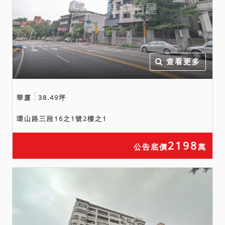
7.按現況點交，本分署不負
瑕疵擔保責任。
8.建物之防水及設備已逾保
固期限，其修繕等費用由得
標人自理負擔。建築結構保
查看更多
固期限至127年11月2日。
華廈
38.49坪
環山路三段16之1號2樓之1
2198
公告底價
萬