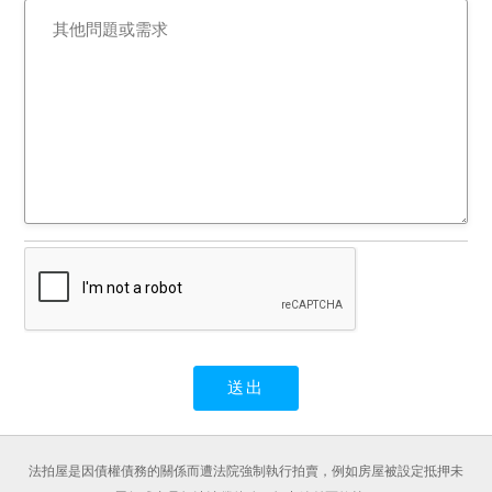
法拍屋是因債權債務的關係而遭法院強制執行拍賣，例如房屋被設定抵押未