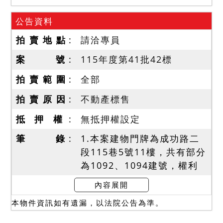
公告資料
拍 賣 地 點
請洽專員
案 號
115年度第41批42標
拍 賣 範 圍
全部
拍 賣 原 因
不動產標售
抵 押 權
無抵押權設定
筆 錄
1.本案建物門牌為成功路二
段115巷5號11樓，共有部分
為1092、1094建號，權利
範圍依序為4895/100000、
內容展開
1921/100000(含停車位編
本物件資訊如有遺漏，以法院公告為準。
號地下一層59號)，依登記面
積辦理移轉。