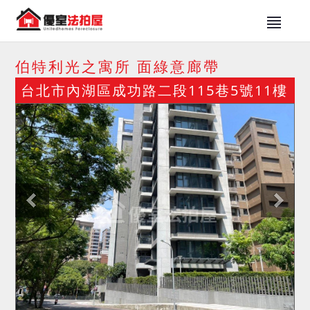
伯特利光之寓所 面綠意廊帶
台北市內湖區成功路二段115巷5號11樓