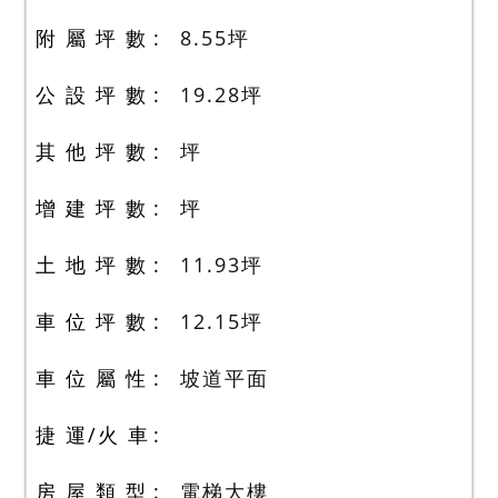
附 屬 坪 數
8.55
坪
公 設 坪 數
19.28
坪
其 他 坪 數
坪
增 建 坪 數
坪
土 地 坪 數
11.93
坪
車 位 坪 數
12.15
坪
車 位 屬 性
坡道平面
捷 運/火 車
房 屋 類 型
電梯大樓