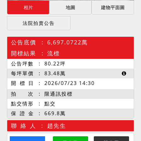
相片
地圖
建物平面圖
法院拍賣公告
公告底價
6,697.0722萬
開標結果
流標
公告坪數
80.22
坪
每坪單價
83.48
萬
開 標 日
2026/07/23 14:30
拍 次
限通訊投標
點交情形
點交
保 證 金
669.8萬
聯 絡 人
趙先生