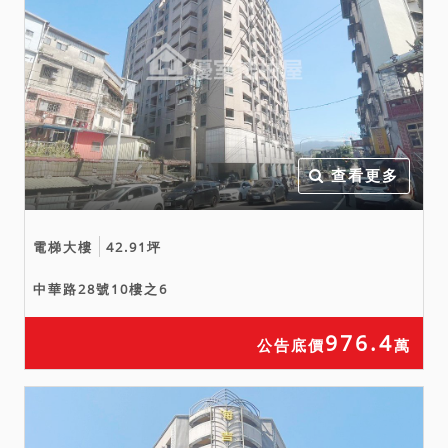
就物之瑕疵本無擔保請求
權，應買人仍應自行查明、
確認。
四、1055建號於民國108年
8月14、15日查封時為空
屋，拍定後點交。
查看更多
五、本件建物登記謄本未登
記停車位。
電梯大樓
42.91坪
備註
中華路28號10樓之6
一、上開不動產4宗合併拍
賣，請投標人分別出價。
976.4
公告底價
萬
二、拍賣最低價額合計新台
幣：9,307,000元，以總價
最高者得標。
三、保證金新台幣：