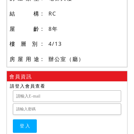
結 構
RC
屋 齡
8
年
樓 層 別
4
/
13
房 屋 用 途
辦公室（廳）
會員資訊
請登入會員查看