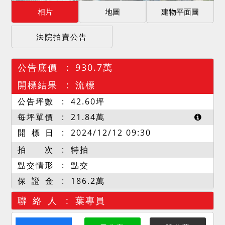
相片
地圖
建物平面圖
法院拍賣公告
公告底價
930.7萬
開標結果
流標
公告坪數
42.60
坪
每坪單價
21.84
萬
開 標 日
2024/12/12 09:30
拍 次
特拍
點交情形
點交
保 證 金
186.2萬
聯 絡 人
葉專員