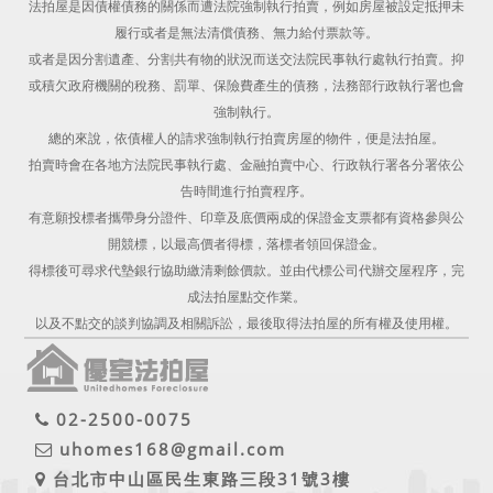
法拍屋是因債權債務的關係而遭法院強制執行拍賣，例如房屋被設定抵押未
履行或者是無法清償債務、無力給付票款等。
或者是因分割遺產、分割共有物的狀況而送交法院民事執行處執行拍賣。抑
或積欠政府機關的稅務、罰單、保險費產生的債務，法務部行政執行署也會
強制執行。
總的來說，依債權人的請求強制執行拍賣房屋的物件，便是法拍屋。
拍賣時會在各地方法院民事執行處、金融拍賣中心、行政執行署各分署依公
告時間進行拍賣程序。
有意願投標者攜帶身分證件、印章及底價兩成的保證金支票都有資格參與公
開競標，以最高價者得標，落標者領回保證金。
得標後可尋求代墊銀行協助繳清剩餘價款。並由代標公司代辦交屋程序，完
成法拍屋點交作業。
以及不點交的談判協調及相關訴訟，最後取得法拍屋的所有權及使用權。
02-2500-0075
uhomes168@gmail.com
台北市中山區民生東路三段31號3樓