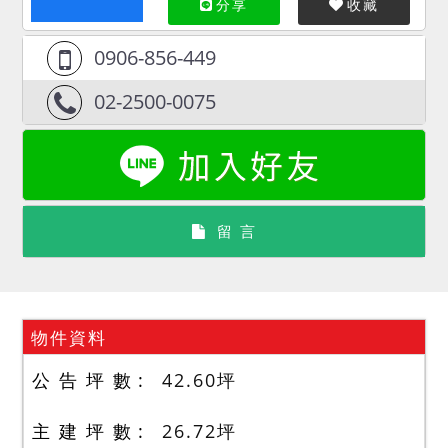
分享
收藏
0906-856-449
02-2500-0075
留 言
物件資料
公 告 坪 數
42.60
坪
主 建 坪 數
26.72
坪