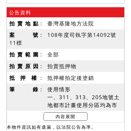
公告資料
拍 賣 地 點
臺灣基隆地方法院
案 號
108年度司執字第14092號
11標
拍 賣 範 圍
全部
拍 賣 原 因
拍賣抵押物
抵 押 權
抵押權拍定後塗銷
筆 錄
使用情形
一、311、313、205地號土
地都市計畫使用分區均為市
場用地。惟現在實際情形及
內容展開
使用限制（例如：公用地役
本物件資訊如有遺漏，以法院公告為準。
關係、政府機關價購、徵