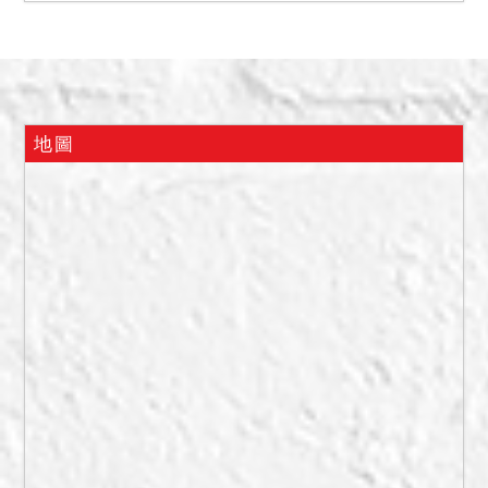
收、法定空地等）如何，請
應買人自行查明注意。
二、民國108年8月14、15
日查封時，1055建號為空
屋，109年5月14日履勘時，
地圖
騎樓有擺放砂石，1樓商場堆
滿雜物，1、2、3樓均未復
電，樑柱及天花板部分均尚
未粉刷完畢。大廳旁電梯為
住家電梯，僅能通往4樓以
上，其餘電梯尚無作用。地
下2樓為機械式停車位，尚未
裝置完成。於111年12月13
日履勘時，地下二、三樓為
機械停車位，無正常運轉，
有部分平面車位停放車輛。