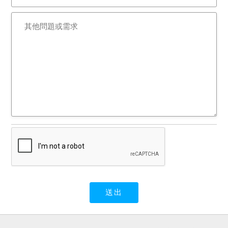
投資辦理都市計畫公共設施
辦法簽定「獎勵興辦公共設
施投資契約書」，承諾地上
一~二樓及地下樓層依市場立
體多目標使用，本件建物及
土地經拍賣後應按相關規定
辦理使用，不得擅自變更事
業計畫。請應買人查明注
意。