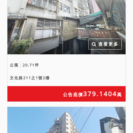
參；本院並無從確保各該主
管機關所提供資料之完整
性、正確性與即時性，亦無
法確保拍賣標的至拍定時均
不會發生非自然死亡、火災
受損、地震受損事件，或新
查看更多
檢測為海砂屋、輻射屋等。
債權人、鑑定人均未表示建
公寓
20.71坪
物有海砂屋、輻射屋、地震
受創、嚴重漏水、火災受
文化路211之1號2樓
損、非自然死亡之情事。拍
賣標的如有上述足以影響拍
379.1404
公告底價
萬
賣標的之情事，債權人及債
務人均應儘速檢附相關證明
資料陳報法院，以供法院即
時審酌。另依強制執行法第
69條之規定，拍賣物買受人