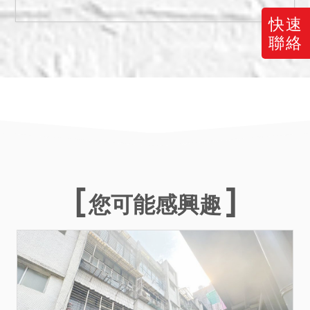
1055建號主要用途登記為辦
公室(廳)，使用限制如何，請
快速
應買人自行查明注意。
聯絡
三、本院於查封後發函各主
管機關查詢是否曾發生非自
然死亡、火災受損、地震受
損、海砂屋列管等，經基隆
市警察局於111年10月19日
回覆該局並無相關建檔資料
庫，無法提供是否曾發生非
自然死亡情形之相關資訊；
您可能感興趣
經基隆市消防局於111年10
月19日回覆查無發生火災及
報案紀錄；經基隆市政府於
111年10月27日回覆該府目
前並無列管海砂屋及地震受
損之建築物等相關資料供