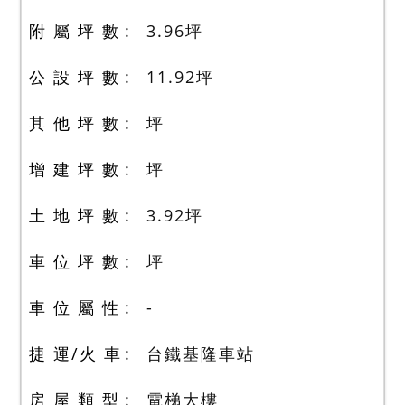
附 屬 坪 數
3.96
坪
公 設 坪 數
11.92
坪
其 他 坪 數
坪
增 建 坪 數
坪
土 地 坪 數
3.92
坪
車 位 坪 數
坪
車 位 屬 性
-
捷 運/火 車
台鐵基隆車站
房 屋 類 型
電梯大樓