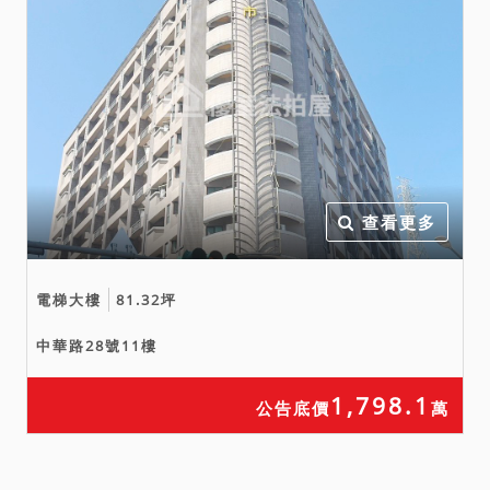
1,862,000元。
四、如債務人未指定開標順
序時，即按1〜65標順序依
序開標。如先順序之拍賣所
得價金已足清償執行費用、
土地增值稅、地價稅、房屋
稅、營業稅、其他優先債權
及本件債權額時，後順序之
查看更多
各標即停止拍賣。縱經拍
定，亦得撤銷。請應買人注
電梯大樓
81.32坪
意。債務人於開標前到場
時，得當場指定各標開標之
中華路28號11樓
順序。債權人聲明願承受
時，以其聲明願承受標別之
1,798.1
公告底價
萬
價金已足清償執行費用、土
地增值稅、地價稅、房屋
稅、營業稅、其他優先債權