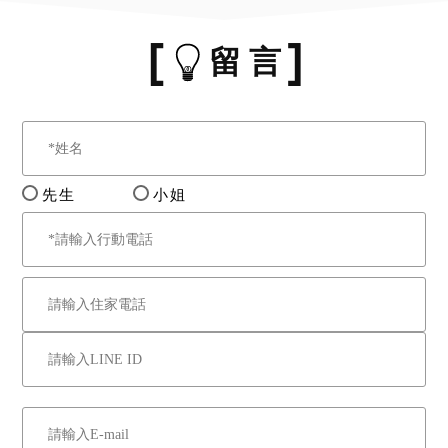
及本件債權額時，其餘標別
即不許其承受，縱許其承
留 言
受，亦得撤銷。
五、抵押權登記拍定後塗
銷。
六、應買人應自行查明本件
拍賣標的有無積欠公寓大廈
先生
小姐
之管理費，並注意有無民法
第826條之1第3項規定之適
用。
七、依基隆市政府民國112
年6月17日基府產場貳字第
1120125113號函文所示：
本件土地使用分區為市場用
地，並依都市計畫公共設施
用地多目標使用辦法及獎勵