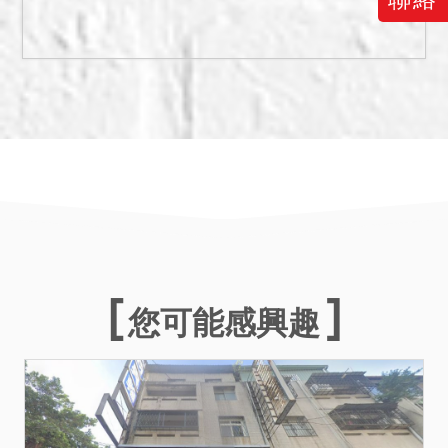
拍賣建物於95年1月1日有火
災報案紀錄，案件類別細項
描述為火災誤（謊）報。另
於約半年前，三樓租客因年
老過世，請應買人注意。
五、拍賣土地使用分區為第
二種住宅區。
六、拍賣建物編號2原本即為
未辦保存登記建物，再據債
務人具狀陳稱，拍賣建物於
頂樓平台興建具有頂蓋、樑
柱及牆壁之四樓鐵皮建物，
您可能感興趣
因存有違建之狀況，若經他
人或住戶檢舉，恐生拆除之
風險，請應買人注意。