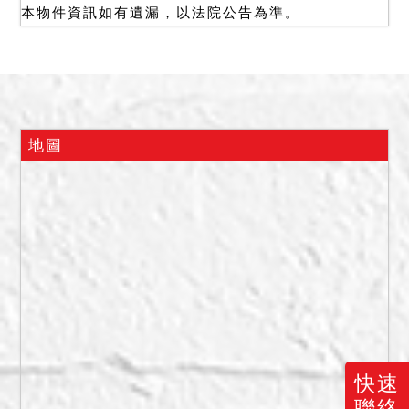
本物件資訊如有遺漏，以法院公告為準。
金，於扣除優先受償之土地
增值稅、地價稅、房屋稅、
執行費用後，已足清償債權
時，其餘各標即停止拍賣，
縱經拍定，亦得撤銷其拍
定。
地圖
二、拍賣最低價額合計新台
幣：19,200,000元，以總價
最高者得標。保證金新台
幣：5,760,000元。
三、抵押權及限制登記於拍
定後塗銷。
四、拍賣建物查封時1至4樓
均出租他人，租金及租期均
不明，拍定後不點交。另依
快速
台中市政府消防局之函文，
聯絡