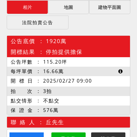
相片
地圖
建物平面圖
法院拍賣公告
公告底價
1920萬
開標結果
停拍提供擔保
公告坪數
115.20
坪
每坪單價
16.66
萬
開 標 日
2025/02/27 09:00
拍 次
3拍
點交情形
不點交
保 證 金
576萬
聯 絡 人
丘先生