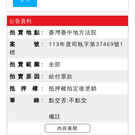
公告資料
拍 賣 地 點
臺灣臺中地方法院
案 號
113年度司執字第37469號1
標
拍 賣 範 圍
全部
拍 賣 原 因
給付票款
抵 押 權
抵押權拍定後塗銷
筆 錄
點交否:不點交
備註
一、分別標價，按標別拍
內容展開
賣，如其中部分拍定之價