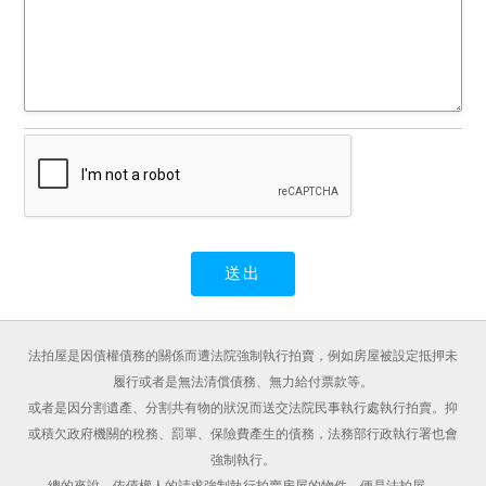
法拍屋是因債權債務的關係而遭法院強制執行拍賣，例如房屋被設定抵押未
履行或者是無法清償債務、無力給付票款等。
或者是因分割遺產、分割共有物的狀況而送交法院民事執行處執行拍賣。抑
或積欠政府機關的稅務、罰單、保險費產生的債務，法務部行政執行署也會
強制執行。
總的來說，依債權人的請求強制執行拍賣房屋的物件，便是法拍屋。