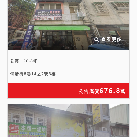
查看更多
公寓
28.8坪
何厝街6巷14之2號3樓
676.8
公告底價
萬