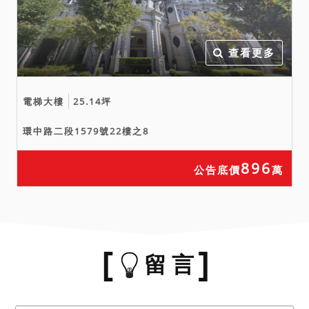
查看更多
電梯大樓
25.14坪
環中路二段1579號22樓之8
896
公告底價
萬
留 言