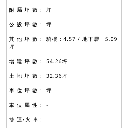
附 屬 坪 數
坪
公 設 坪 數
坪
其 他 坪 數
騎樓：4.57 / 地下層：5.09
坪
增 建 坪 數
54.26
坪
土 地 坪 數
32.36
坪
車 位 坪 數
坪
車 位 屬 性
-
捷 運/火 車