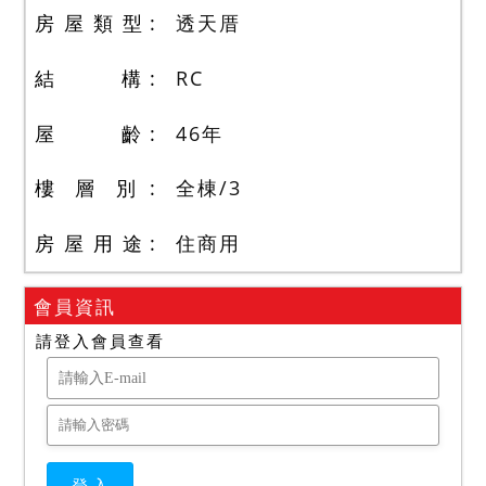
房 屋 類 型
透天厝
結 構
RC
屋 齡
46
年
樓 層 別
全棟
/
3
房 屋 用 途
住商用
會員資訊
請登入會員查看