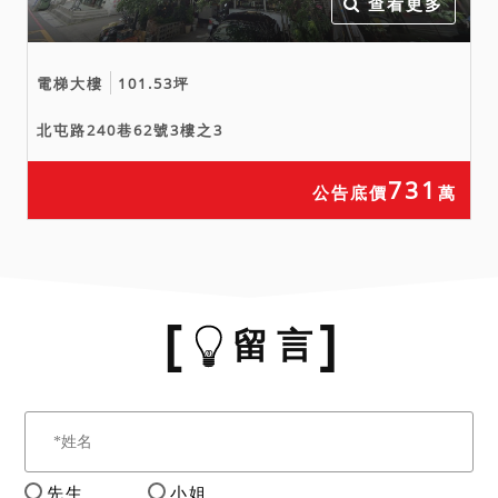
查看更多
電梯大樓
101.53坪
北屯路240巷62號3樓之3
731
公告底價
萬
留 言
先生
小姐