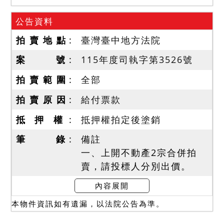
公告資料
拍 賣 地 點
臺灣臺中地方法院
案 號
115年度司執字第3526號
拍 賣 範 圍
全部
拍 賣 原 因
給付票款
抵 押 權
抵押權拍定後塗銷
筆 錄
備註
一、上開不動產2宗合併拍
賣，請投標人分別出價。
二、拍賣最低價額合計新台
內容展開
幣：8,800,000元，以總價
本物件資訊如有遺漏，以法院公告為準。
最高者得標。
三、保證金新台幣：