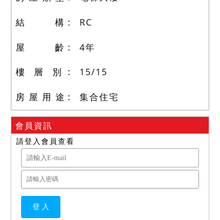
結 構
RC
屋 齡
4
年
樓 層 別
15
/
15
房 屋 用 途
集合住宅
會員資訊
請登入會員查看