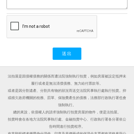
法拍屋是因債權債務的關係而遭法院強制執行拍賣，例如房屋被設定抵押未
履行或者是無法清償債務、無力給付票款等。
或者是因分割遺產、分割共有物的狀況而送交法院民事執行處執行拍賣。抑
或積欠政府機關的稅務、罰單、保險費產生的債務，法務部行政執行署也會
強制執行。
總的來說，依債權人的請求強制執行拍賣房屋的物件，便是法拍屋。
拍賣時會在各地方法院民事執行處、金融拍賣中心、行政執行署各分署依公
告時間進行拍賣程序。
有意願投標者攜帶身分證件、印章及底價兩成的保證金支票都有資格參與公