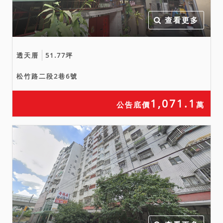
查看更多
透天厝
51.77坪
松竹路二段2巷6號
1,071.1
公告底價
萬