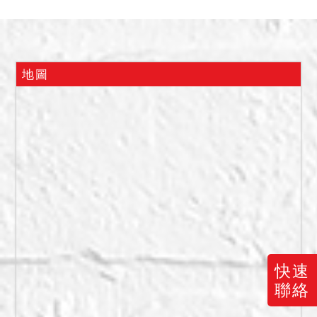
2,640,000元。
四、抵押權於拍定後塗銷。
五、本件建物為債務人自住
使用，債務人稱建物於民國
地圖
113年間有漏水，維修紀錄
在建商處，雖有維修，但如
遇下雨，仍會有水痕，漏水
處在廚房及次臥之天花板等
語，建物於拍定後點交。
六、140-1地號土地為都市
計畫範圍內之第三種住宅
區。
快速
聯絡