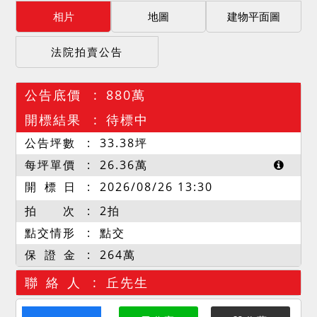
相片
地圖
建物平面圖
法院拍賣公告
公告底價
880萬
開標結果
待標中
公告坪數
33.38
坪
每坪單價
26.36
萬
開 標 日
2026/08/26 13:30
拍 次
2拍
點交情形
點交
保 證 金
264萬
聯 絡 人
丘先生