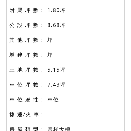
附 屬 坪 數
1.80
坪
公 設 坪 數
8.68
坪
其 他 坪 數
坪
增 建 坪 數
坪
土 地 坪 數
5.15
坪
車 位 坪 數
7.43
坪
車 位 屬 性
車位
捷 運/火 車
房 屋 類 型
電梯大樓