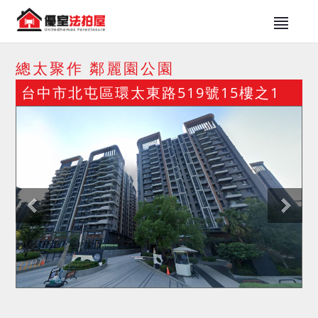
總太聚作 鄰麗園公園
台中市北屯區環太東路519號15樓之1