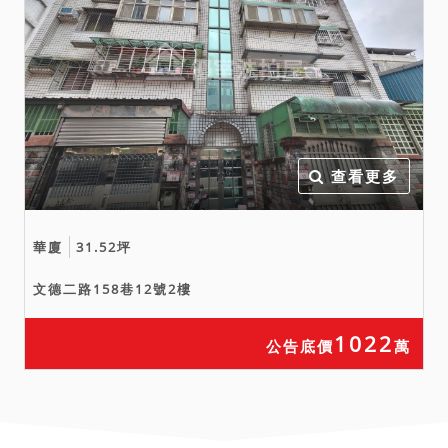
投標，應提出委任狀與受任
人之身分證、印章；投標人
為外國人者，應檢具相關文
件，依土地法第 20 條第 1
項規定，向土地或建物所在
地市縣政府申請核准得購買
該不動產之資格證明，於投
查看更多
標時一併提出。
十、刊登於網路或新聞紙之
華廈
31.52坪
公告內容如與法院公告欄張
貼之公告內容不符時，一律
文德二路158巷12號2樓
以法院公告欄張貼之拍賣公
告內容為準。
1022
公告底價
萬