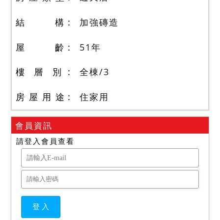
結 構
加強磚造
屋 齡
51
年
樓 層 別
全棟
/
3
房 屋 用 途
住家用
會員資訊
請登入會員查看