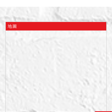
5 樓梯間有鋼筋裸露；債務
人徐 OO 在場表示由其與家
人自住使用，另下雨時會滲
水。據債權人陳報 1233 建
地圖
號建物為 745 建號建物 1
至 3 樓後方增建、4 樓全部
增建、5 樓屋凸增建，無獨
立出入口，與主建物（即
745 建號建號）內部相通。
鑑價報告記載，本件標的鄰
近變電箱，請應買人注意。
惟現在實際情形如何，由應
買人自行查明。
備註
一、上開不動產 3 宗應買，