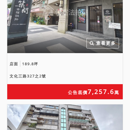
此為由聲請減少價金或聲請
撤銷拍定。
七、拍賣之不動產如於查封
後經地政機關實施重測，其
面積應以重測結果為準。拍
查看更多
定後債權人、債務人、拍定
人或其他利害關係人均不得
以面積增減請求增減價金或
店面
189.8坪
聲請撤銷拍賣。
文化三路327之2號
八、本件標的物原所有權人
或使用人如有積欠工程受益
7,257.6
公告底價
萬
費及水電、瓦斯費或管理費
用，應由拍定人自行查明後
與相關單位洽商解決。
九、投標人應攜帶國民身分
證、印章，如委任他人代為