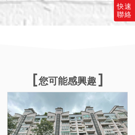
請應買人分別出價。
快速
二、應買價額合計新台幣：
聯絡
11,788,000 元，以應買書
狀最先到達本公司者為優
先，如無法分辨先後時，以
抽籤決定。
三、保證金新台幣：
2,604,000 元。
四、本件標的物所設定之抵
押權於拍定後均塗銷。
您可能感興趣
五、本件標的 1233 建號建
物係未辦保存登記之建物，
拍定人無法持法院核發之權
利移轉證書辦理所有權登
記，且須承擔被拆除之風
險，請應買人注意。
六、本件執行標的有建物，