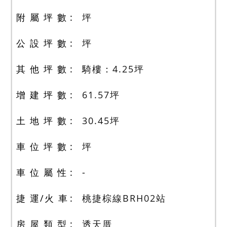
附 屬 坪 數
坪
公 設 坪 數
坪
其 他 坪 數
騎樓：4.25
坪
增 建 坪 數
61.57
坪
土 地 坪 數
30.45
坪
車 位 坪 數
坪
車 位 屬 性
-
捷 運/火 車
桃捷棕線BRH02站
房 屋 類 型
透天厝