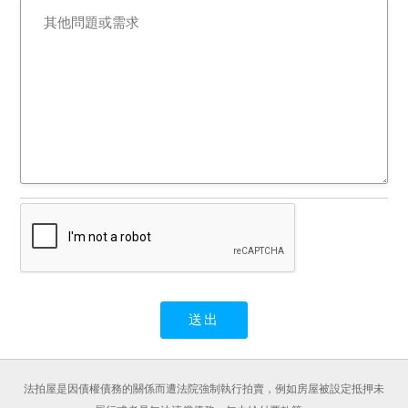
法拍屋是因債權債務的關係而遭法院強制執行拍賣，例如房屋被設定抵押未