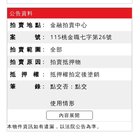
公告資料
拍 賣 地 點
金融拍賣中心
案 號
115桃金職七字第26號
拍 賣 範 圍
全部
拍 賣 原 因
拍賣抵押物
抵 押 權
抵押權拍定後塗銷
筆 錄
點交否：點交
使用情形
一、本件拍賣建物拍定後依
內容展開
現況點交。
本物件資訊如有遺漏，以法院公告為準。
二、據地政人員指稱，建物
1 樓至 4 樓均有嚴重壁癌、