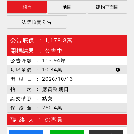
相片
地圖
建物平面圖
法院拍賣公告
公告底價
1,178.8萬
開標結果
公告中
公告坪數
113.94
坪
每坪單價
10.34
萬
開 標 日
2026/10/13
拍 次
應買到期日
點交情形
點交
保 證 金
260.4萬
聯 絡 人
徐專員