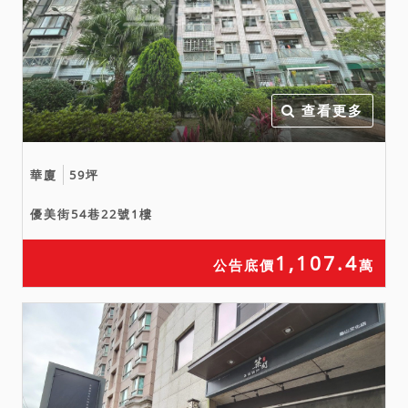
法院已儘量將調查所得之輻
射屋、海砂屋、地震受創、
嚴重漏水、火災受損、建物
內有非自然死亡或其他足以
影響交易之特殊情事等項，
查看更多
於使用情形欄載明，如使用
情形欄未特別載明，即表示
華廈
59坪
經法院以現場調查等方式予
以調查後尚未發現有上開影
優美街54巷22號1樓
響交易價格之情形。惟鑑於
司法資源有限，縱經法院以
1,107.4
公告底價
萬
通常方式予以調查，仍難保
證絕無上情， 此部分請投標
人斟酌自行查明注意，應自
行向鄰里機關查訪探詢，於
綜合考量相關風險後再行投
標或應買。拍定後均不得以