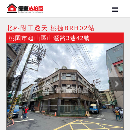
北科附工透天 桃捷BRH02站
桃園市龜山區山鶯路3巷42號