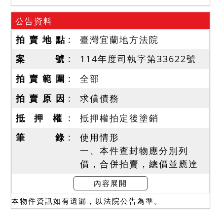
公告資料
拍 賣 地 點
臺灣宜蘭地方法院
案 號
114年度司執字第33622號
拍 賣 範 圍
全部
拍 賣 原 因
求償債務
抵 押 權
抵押權拍定後塗銷
筆 錄
使用情形
一、本件查封物應分別列
價，合併拍賣，總價並應達
到底價，以總價最高者得
內容展開
標。
本物件資訊如有遺漏，以法院公告為準。
二、抵押權登記拍定後塗
銷。