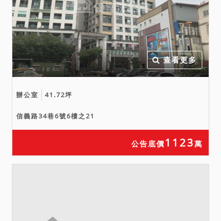
查看更多
辦公室
41.72坪
信義路34巷6號6樓之21
1123
公告底價
萬