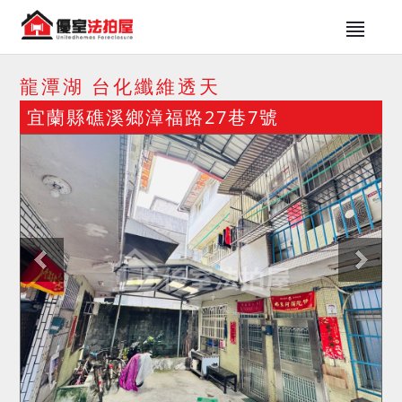
龍潭湖 台化纖維透天
宜蘭縣礁溪鄉漳福路27巷7號