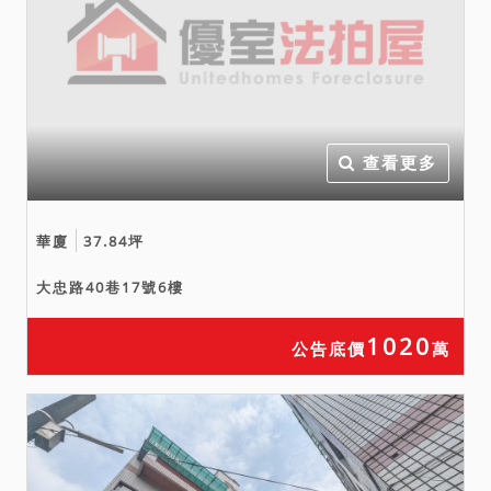
查看更多
華廈
37.84坪
大忠路40巷17號6樓
1020
公告底價
萬