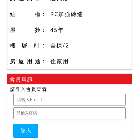
結 構
RC加強磚造
屋 齡
45
年
樓 層 別
全棟
/
2
房 屋 用 途
住家用
會員資訊
請登入會員查看