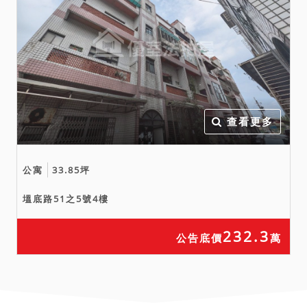
查看更多
公寓
33.85坪
塭底路51之5號4樓
232.3
公告底價
萬