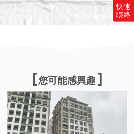
建物經建築主管機關認定為
快速
違章建築，拍定人應自行承
聯絡
擔受拆除之危險。與主建物
建號內部相通，且無獨立出
口，為抵押權效力所及。
備註
一、上開不動產3宗合併拍
賣，請投標人分別出價。
二、拍賣最低價額合計新台
您可能感興趣
幣：6,669,000元，以總價
最高者得標。
三、保證金新台幣：
1,334,000元。