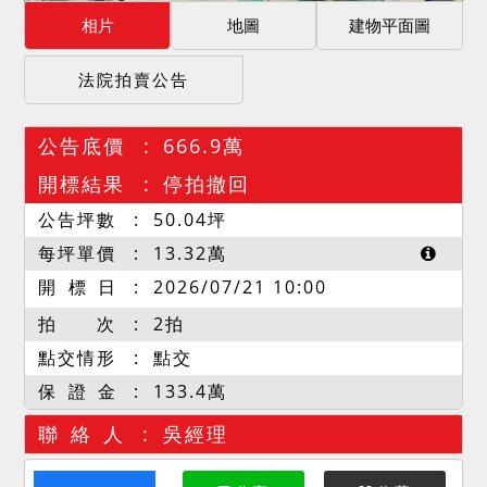
相片
地圖
建物平面圖
法院拍賣公告
公告底價
666.9萬
開標結果
停拍撤回
公告坪數
50.04
坪
每坪單價
13.32
萬
開 標 日
2026/07/21 10:00
拍 次
2拍
點交情形
點交
保 證 金
133.4萬
聯 絡 人
吳經理