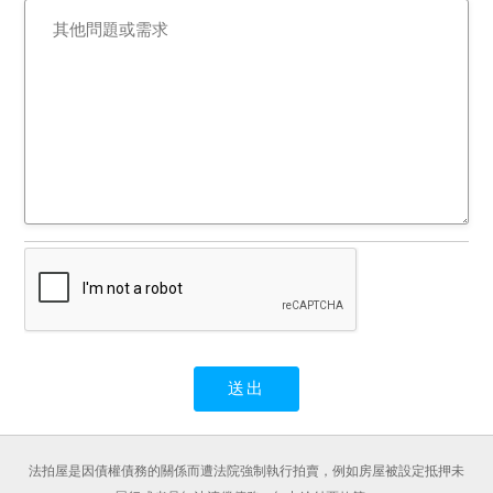
法拍屋是因債權債務的關係而遭法院強制執行拍賣，例如房屋被設定抵押未