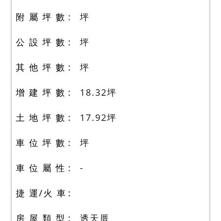
附 屬 坪 數
坪
公 設 坪 數
坪
其 他 坪 數
坪
增 建 坪 數
18.32
坪
土 地 坪 數
17.92
坪
車 位 坪 數
坪
車 位 屬 性
-
捷 運/火 車
房 屋 類 型
透天厝