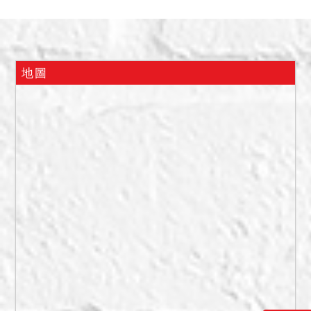
三、本件標的於查封時，據
地政人員指界稱129地號土
地為21建號建物坐落基地；
建物部分會同警員、鎖匠開
地圖
門入內，屋內無人，但有日
常生活用品，三樓設有神明
桌，據債權人代理人稱係債
務人自行居住，如查報屬
實，於拍定後點交。
四、本標內暫編325號之建
物，係未辦理建築物所有權
第一次登記之不動產，拍定
後拍定人不能持權利移轉證
書辦理所有權移轉登記，亦
不得以面積不符，請求減少
價金，或撤銷拍定；且若該