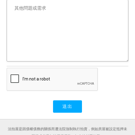
災受損、非自然死亡情
事），投標（應買、承受）
前請自行查明慎重考慮投標
應買，若拍賣標的有上述足
以影響交易情事，請關係人
儘速檢附相關證明文件陳報
到院，以供法院即時審酌。
另拍賣標的依強制執行法第
113條準用第69條之規定，
拍賣物買受人就物之瑕疵無
擔保請求權，不得於拍定後
據此請求撤銷拍定。
法拍屋是因債權債務的關係而遭法院強制執行拍賣，例如房屋被設定抵押未