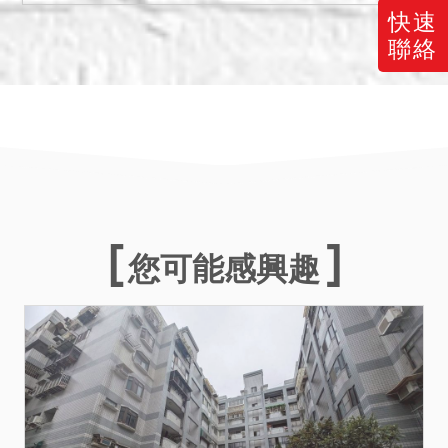
地之實際範圍、使用現況及
快速
通行權限制等情事，拍定後
聯絡
若認有鑑界或測量之必要，
應以自己之費用向地政機關
等申請，本院不代為處理。
且本件建物有無欠繳或應補
納水電、瓦斯或管理費等不
明，拍定人應自行與相關單
位洽商解決，拍定後僅暫編
3472建號建物2-4樓部分
您可能感興趣
（即非陳○芳使用範圍部分）
得點交。
三、本件暫編3472號建物座
落之基地即1822-7、
1824、1824-2、1824-14
地號土地非本件拍賣範圍，
使用該地號之法律關係不