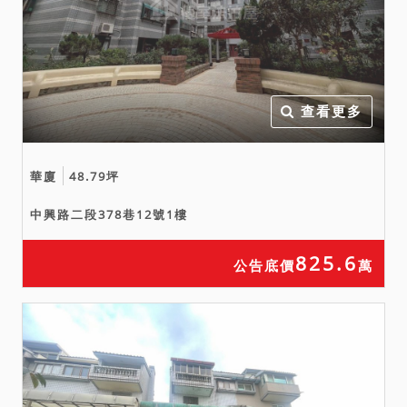
明，拍定後應自行解決相關
法律問題。另依地政機關測
量結果顯示，暫編3472號建
物占用1824地號土地0.67平
方公尺、占用1824-2地號土
查看更多
地2.59平方公尺、占用
1824-14地號1.32平方公
華廈
48.79坪
尺、占用1822-7地號土地
8.90平方公尺，應買人應自
中興路二段378巷12號1樓
行負擔依法拆除之風險。
825.6
公告底價
萬
備註
一、上開不動產3宗合併拍
賣，請投標人分別出價。
二、拍賣最低價額合計新台
幣：6,298,300元，以總價
最高者得標。