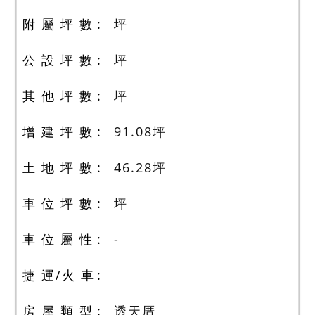
附 屬 坪 數
坪
公 設 坪 數
坪
其 他 坪 數
坪
增 建 坪 數
91.08
坪
土 地 坪 數
46.28
坪
車 位 坪 數
坪
車 位 屬 性
-
捷 運/火 車
房 屋 類 型
透天厝