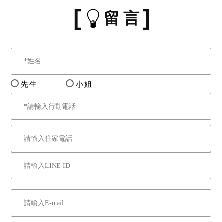
此際就其餘標的不得行使優
留 言
先承買權，則拍定人或承受
人就其餘標的不得拒絕買受
或承受。
七、拍定後仍須通知優先承
買權人行使權利，如有爭執
先生
小姐
須經本處形式調查並命一造
起訴解決。另於優先承買相
關問題確定前，拍定人之保
證金無法先行退還，亦無法
提存，請應買人注意。
八、據鑑價報告所載本件拍
賣土地使用分區係住宅區。
九、建物有無其他足以影響
交易之情事不明（如：海砂
屋、輻射屋、地震受創、火