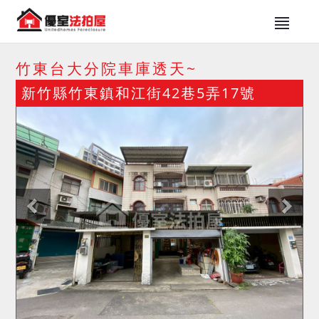
竹東台大分院車庫透天~
新竹縣竹東鎮和江街42巷5弄17號