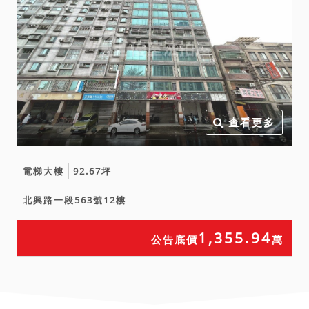
者，以抽籤定之（民法第
824條第7項）。
㈡非共有人拍定，共有人有
優先承買權，惟主張優先承
買權之共有人，須就其擁有
應有部分之標的一併行使，
不得僅就其中一筆或數筆為
查看更多
之。
㈢本件暫編3472建號建物占
電梯大樓
92.67坪
用之資源段1822-7、
1824、1824-2、1824-14
北興路一段563號12樓
地號土地所有權人，若符合
土地法第104條或民法第426
1,355.94
公告底價
萬
條之2規定，提出相關證明資
料到院，得主張優先承買
權，惟僅限對於暫編3472建
號建物得行使優先承買權，