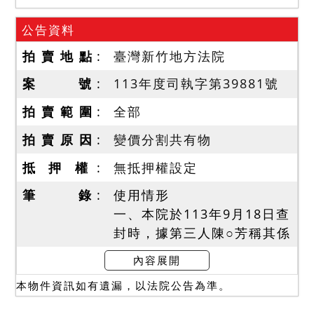
公告資料
拍 賣 地 點
臺灣新竹地方法院
案 號
113年度司執字第39881號
拍 賣 範 圍
全部
拍 賣 原 因
變價分割共有物
抵 押 權
無抵押權設定
筆 錄
使用情形
一、本院於113年9月18日查
封時，據第三人陳○芳稱其係
本件拍賣建物共有人陳光坤
內容展開
之兄弟，已在此居住30年，
本物件資訊如有遺漏，以法院公告為準。
其與陳光坤間有租約、未約
定租期、租金每月新臺幣