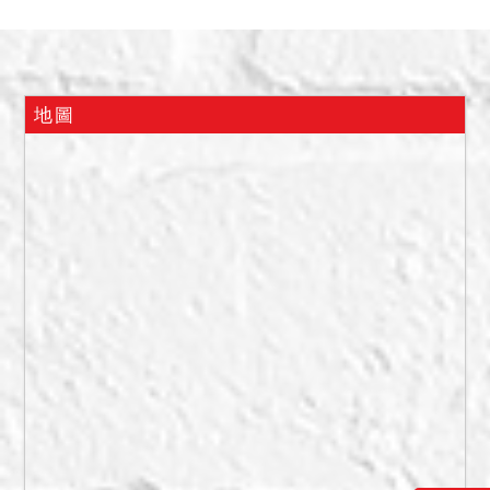
3,000元，已承租10幾年
了，並稱建物有嚴重漏水情
形；嗣本院於113年11月21
日赴現場會測查封增建部份
地圖
時，債務人陳光坤稱本件拍
賣建物現由其與陳○芳二人居
住，並和陳○芳口頭約定出租
給他住，經本院人員檢視屋
內查看牆壁多處有水痕、壁
癌，1樓有神明桌，嗣債權人
陳報陳○芳稱其使用建物1樓
部分。以上等情，本院不為
實體認定，請投標人先行注
意查證。
二、本件拍賣土地未經鑑界
等程序，請自行確定拍賣土