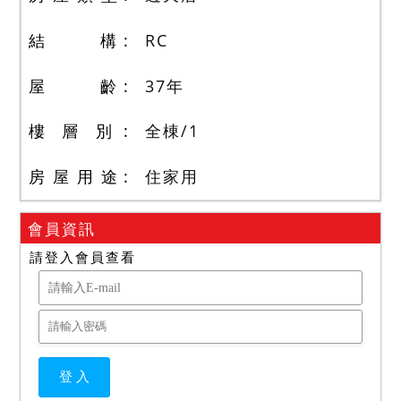
結 構
RC
屋 齡
37
年
樓 層 別
全棟
/
1
房 屋 用 途
住家用
會員資訊
請登入會員查看