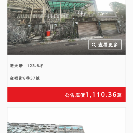
三、保證金新台幣：
1,259,700元。
四、本件不動產未設定抵押
權。
五、增建部分即暫編3472建
查看更多
號為未辦保存登記建物，面
積以實測為準，拍定後不得
以面積不符請求增減價金，
透天厝
123.6坪
亦不得持權利移轉證書請求
金福街8巷37號
辦理保存登記，並應自行負
擔依法拆除之風險。
1,110.36
公告底價
萬
六、優先承買權：
㈠本件係變價分割共有物，
除買受人為共有人外，共有
人有依相同條件優先承買之
權，有二人以上願優先承買