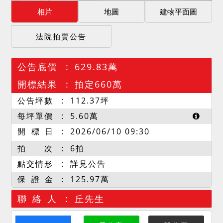
相片
地圖
建物平面圖
法院拍賣公告
公告底價
629.83萬
開標結果
拍定660萬
公告坪數
112.37
坪
每坪單價
5.60
萬
開 標 日
2026/06/10 09:30
拍 次
6拍
點交情形
詳見公告
保 證 金
125.97萬
聯 絡 人
丘先生