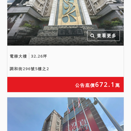
異議，請投標人注意！
三、本件拍賣標的有公寓大
廈管理條例之適用，債務人
是否積欠所屬公寓大廈之公
共基金（含管理費、清潔
查看更多
費）？又倘債務人確有積
欠，則積欠之該等公寓大廈
電梯大樓
32.26坪
公共基金（含管理費、清潔
費）有無民法第826條之1第
調和街296號5樓之2
3項規定之適用？以上各項均
有不明，投標人均應自行查
672.1
公告底價
萬
明。
四、投標人應於投標前自行
注意拍賣不動產之規約及分
管情形（如公寓大廈之區分
所有權人會議所定規約、不
動產分管情形等，所稱「規