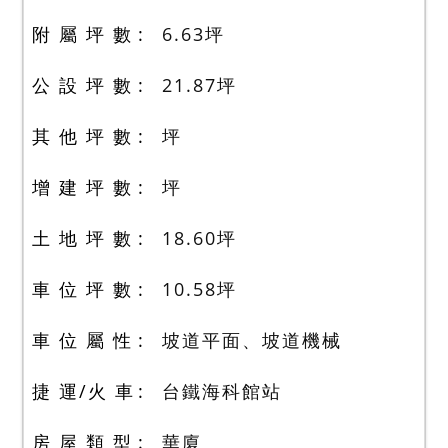
附 屬 坪 數
6.63
坪
公 設 坪 數
21.87
坪
其 他 坪 數
坪
增 建 坪 數
坪
土 地 坪 數
18.60
坪
車 位 坪 數
10.58
坪
車 位 屬 性
坡道平面、坡道機械
捷 運/火 車
台鐵海科館站
房 屋 類 型
華廈