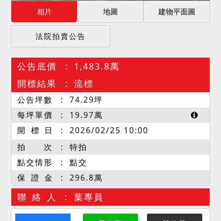
相片
地圖
建物平面圖
法院拍賣公告
公告底價
1,483.8萬
開標結果
流標
公告坪數
74.29
坪
每坪單價
19.97
萬
開 標 日
2026/02/25 10:00
拍 次
特拍
點交情形
點交
保 證 金
296.8萬
聯 絡 人
葉專員