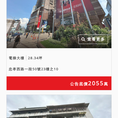
約」不以公寓大廈管理條例
所定者為限，亦包括共有人
就不動產訂立之其他規
約），及是否有積欠公共基
金、管理費、水費、電費、
查看更多
瓦斯費、工程受益費、重劃
工程費、差額地價或其他稅
捐、費用。得標後應自行處
電梯大樓
28.34坪
理相關事務，不得以任何理
忠孝西路一段50號23樓之10
由要求法院處理，請投標人
注意。
2055
公告底價
萬
五、拍定（應買、承受）人
就拍賣物依強制執行法第69
條規定無物之瑕疵擔保請求
權，故投標（應買、承受）
人於投標前應務必親自再行