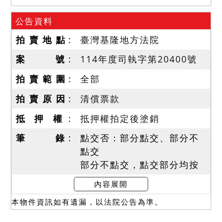
公告資料
拍 賣 地 點
臺灣基隆地方法院
案 號
114年度司執字第20400號
拍 賣 範 圍
全部
拍 賣 原 因
清償票款
抵 押 權
抵押權拍定後塗銷
筆 錄
點交否：部分點交、部分不
點交
部分不點交，點交部分均按
現狀點交。
內容展開
使用情形
本物件資訊如有遺漏，以法院公告為準。
一、據114年8月11日查封筆
錄所載，債務人在場，系封