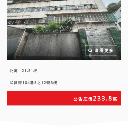
前往查明釐清，投標（應
買、承受）人嗣後不得再以
標的物有此等瑕疵或其他相
關問題，要求撤銷拍定（應
買、承受），請投標（應
買、承受）人注意。
六、他項權利設定情形（依
查看更多
據不動產登記謄本記載）：
設定有臺灣新光商業銀行股
公寓
21.51坪
份有限公司第一、二順位最
高限額抵押權新台幣共1510
武昌街104巷8之12號3樓
萬元，新鑫股份有限公司第
三順位最高限額抵押權新台
233.8
公告底價
萬
幣144萬元，拍定後均塗
銷。
七、另據鑑價報告記載，本
件土地之使用分區為住宅區