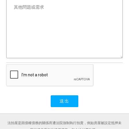
議價購？將來是否將被徵
收？是否為公共設施保留
地？是否為法定空地？如為
法定空地是否有約定專用？
或是否有其他使用上之法令
或行政管制？以上各項均有
不明，請投標人於投標前先
行向地方或中央主管機關查
明釐清，並應自行評估衡量
是否投標應買。
九、系爭建物是否仍有足以
影響交易之特殊情事（例
如：建物內前有非自然死亡
情事、海砂屋、輻射屋、地
震受創、嚴重漏水、火災受
損、或其他情形），因該等
法拍屋是因債權債務的關係而遭法院強制執行拍賣，例如房屋被設定抵押未
情事並無相關之公開資訊可