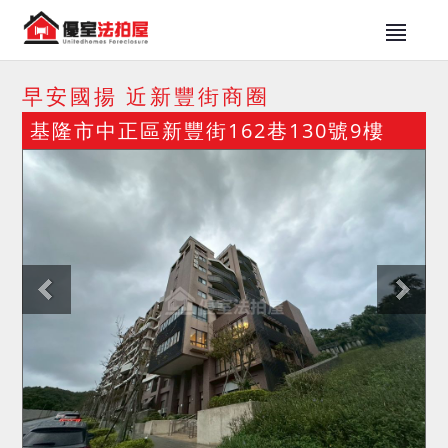
早安國揚 近新豐街商圈
基隆市中正區新豐街162巷130號9樓