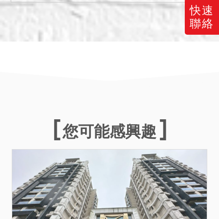
投標人於投標前自行查明，
快速
且應買人於拍定後不得以系
聯絡
爭車位之有無或得否使用系
爭停車位為由向本分署爭
執、異議、請求減少價金或
聲請撒銷拍定。
二、本件標的如拍定（應
買、承受）後查得尚有依公
寓大廈管理條例或其他法令
規定，須併同移轉方得為所
您可能感興趣
有權移轉登記部分而無法辦
理本件所有權移轉登記情
事，即便拍定（應買、承
受）人已繳足案款，本院亦
將職權撤銷拍定（應買、承
受），返還原繳價金予拍定
（應買、承受）人，且不得