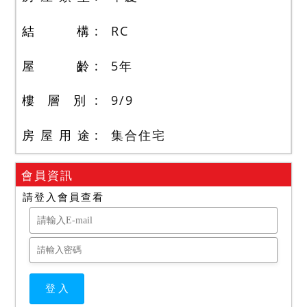
結 構
RC
屋 齡
5
年
樓 層 別
9
/
9
房 屋 用 途
集合住宅
會員資訊
請登入會員查看