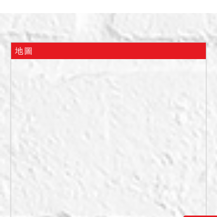
房屋無神明廳，有一停車位
編號345機械車位、編號346
平面車位及編號338、256機
車停車位。另債務人稱系封
地圖
房屋無海砂屋、輻射屋、地
震受創、火災受損，非自然
死亡之情事，投標人於投標
前應再自行查明釐清。本件
系封建物拍定後依現況點
交。另系封停車位部分屬建
物共同使用部分，其使用依
法應由共有人協議之，故停
車位部分拍定後不點交。另
系封停車位之實際狀況及就
系封停車位有無分管約定或
其他使用協議等情事，均請