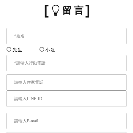
（住一），惟實際使用分區
留 言
及目前使用之現況如何，及
其使用開發上是否受到相關
土地法、都市計劃法、區域
計畫法、民法、山坡地保育
條例及其施行細則、山坡地
先生
小姐
建築管理辦法、農業發展條
例、農業用地興建農舍辦
法、都市及非都市土地使用
管制規則、實施區域計畫地
區建築管理辦法、國家公園
法、建築法、或其他中央政
府及地方政府相關法令規範
之限制，投標人應自行查明
釐清，請投標人注意。八、
本件拍賣之標的是否業經協