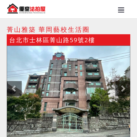
菁山雅築 華岡藝校生活圈
台北市士林區菁山路59號2樓