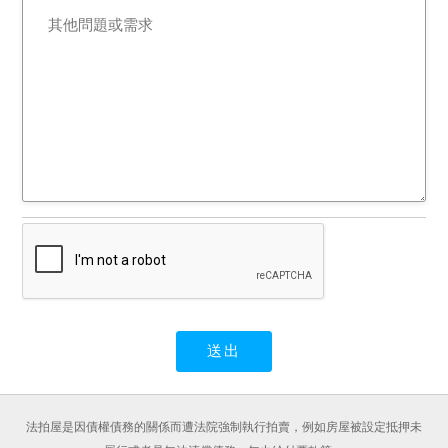
法拍屋是因債權債務的關係而遭法院強制執行拍賣，例如房屋被設定抵押未