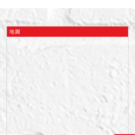
地，於拍定後不點交。
(二)民國114年5月5日現場查
封時，據地政人員稱556-1
地號土地係位於臺北市士林
地圖
區菁山路57、59號後方空
地，位於社區範圍內。第三
人高志信在場稱10298建號
建物係借名登記在債務人名
下，從購入至今都是其與家
人居住使用，若房屋拍定，
願意配合法院點交。車位位
於地下2樓，有2個車位，因
為是小社區，沒有固定車
位，但大多住戶都有習慣的
車位。惟現在實際情形如
何，仍請應買人自行查明注