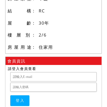
結 構
RC
屋 齡
30
年
樓 層 別
2
/
6
房 屋 用 途
住家用
會員資訊
請登入會員查看