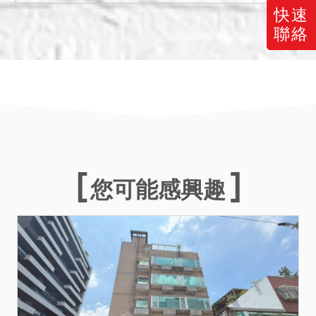
意。
快速
(三)上開第（二）點所示之使
聯絡
用借貸關係業經本院於115
年3月9日核發執行命令除
去，故就10298建號建物即
門牌號碼臺北市士林區菁山
路59號2樓房屋部分，拍定
後點交。惟如上開執行命令
經異議而受廢棄、變更或撤
銷確定時，則不點交。請應
您可能感興趣
買人自行注意。
(四)556-1地號土地無申請建
造執照紀錄，非屬建築基
地。
備註
一、以上不動產分別標價，
合併拍賣，以總價最高者得