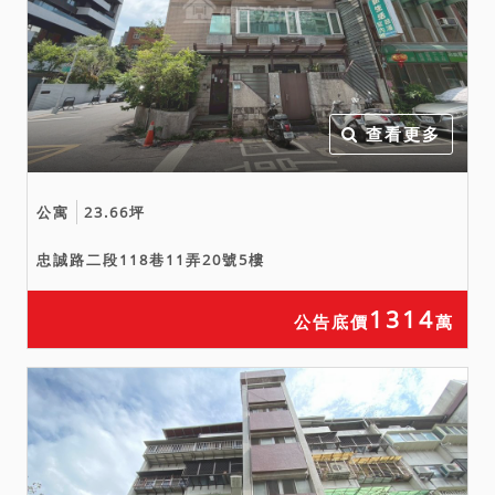
標。
二、最低拍賣價額合計新台
幣：27,920,000元。
三、保證金新台幣：
5,590,000元。
查看更多
四、抵押權登記拍定後塗
銷。
公寓
23.66坪
五、投標人應自行查明債務
人有無積欠管理費，並注意
忠誠路二段118巷11弄20號5樓
拍定後民法第826條之1第3
項規定之適用問題。
1314
公告底價
萬
六、投標日期：中華民國
115年8月13日特別減價拍
賣。