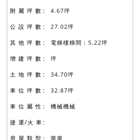
附 屬 坪 數
4.67
坪
公 設 坪 數
27.02
坪
其 他 坪 數
電梯樓梯間：5.22
坪
增 建 坪 數
坪
土 地 坪 數
34.70
坪
車 位 坪 數
32.87
坪
車 位 屬 性
機械機械
捷 運/火 車
房 屋 類 型
華廈