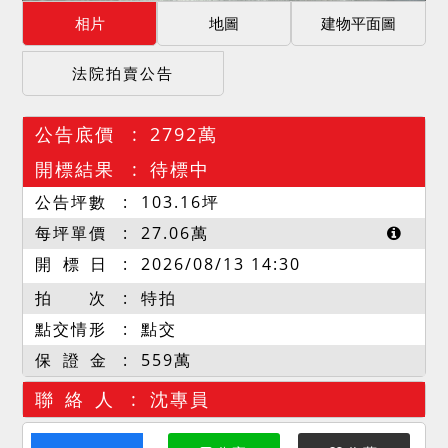
相片
地圖
建物平面圖
法院拍賣公告
公告底價
2792萬
開標結果
待標中
公告坪數
103.16
坪
每坪單價
27.06
萬
開 標 日
2026/08/13 14:30
拍 次
特拍
點交情形
點交
保 證 金
559萬
聯 絡 人
沈專員