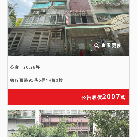
查看更多
公寓
30.39坪
德行西路93巷6弄14號3樓
2007
公告底價
萬