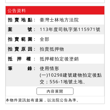
公告資料
拍 賣 地 點
臺灣士林地方法院
案 號
113年度司執字第115971號
拍 賣 範 圍
全部
拍 賣 原 因
拍賣抵押物
抵 押 權
抵押權拍定後塗銷
筆 錄
使用情形
(一)10298建號建物拍定後點
交；556-1地號土地、
10302建號建物係拍賣不動
內容展開
產應有部分，查無債務人現
本物件資訊如有遺漏，以法院公告為準。
實占有部分，557-1、557-2
地號土地為建物坐落之基