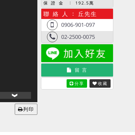
保 證 金
192.5萬
聯 絡 人
丘先生
0906-901-097
02-2500-0075
留 言
分享
收藏
列印