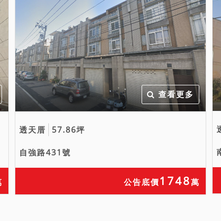
查看更多
透天厝
57.86坪
自強路431號
1748
萬
公告底價
萬