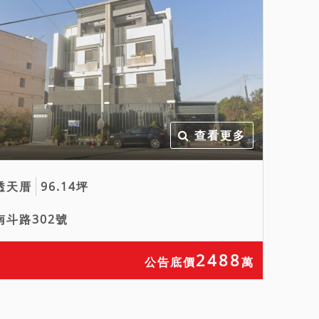
查看更多
透天厝
96.14坪
南斗路302號
2488
公告底價
萬