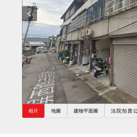
相片
地圖
建物平面圖
法院拍賣