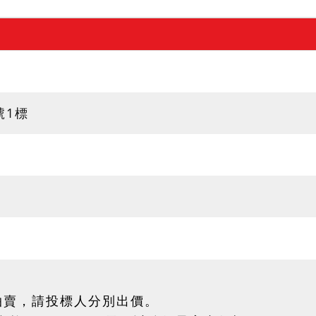
號1標
拍賣，請投標人分別出價。