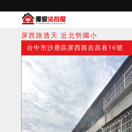
屏西路透天 近北勢國小
台中市沙鹿區屏西路吉昌巷16號