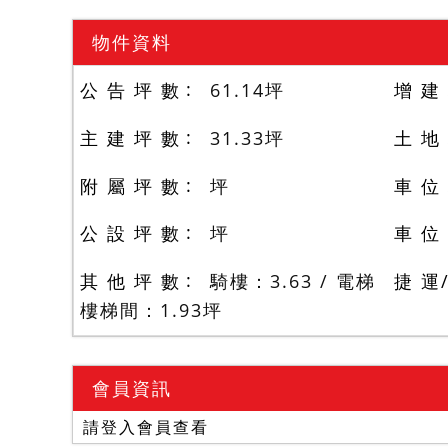
物件資料
公 告 坪 數
61.14
坪
增 建
主 建 坪 數
31.33
坪
土 地
附 屬 坪 數
坪
車 位
公 設 坪 數
坪
車 位
其 他 坪 數
騎樓：3.63 / 電梯
捷 運
樓梯間：1.93
坪
會員資訊
請登入會員查看