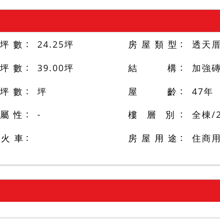
 坪 數
24.25
坪
房 屋 類 型
透天
 坪 數
39.00
坪
結 構
加強
 坪 數
坪
屋 齡
47
年
 屬 性
-
樓 層 別
全棟
/
/火 車
房 屋 用 途
住商