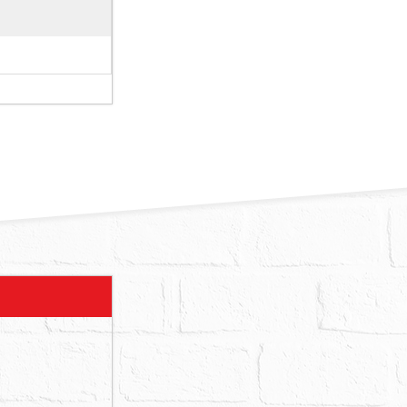
，拍定人不得
章，拍定人應
以面積不符，
等占用情形，
以現況與拍賣
之費用。
動產之共有
抽籤定之。