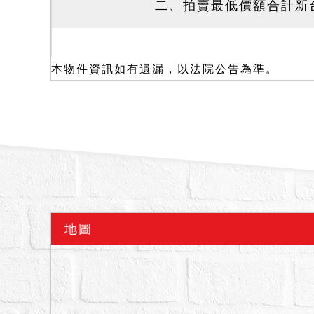
二、拍賣最低價額合計新台
三、保證金新台幣：1,925
四、拍賣之不動產均無抵
五、查封時，據債權人稱
本物件資訊如有遺漏，以法院公告為準。
六、本件拍賣之建號744
持權利移轉證書辦理建物
自行承受拆除之危險。且
請求增減價金。
七、本件拍賣不動產未經
應買人應自行前往查證，
公告記載不符請求撤銷拍
八、本件執行程序之執行
地圖
人，均得應買、承受並有