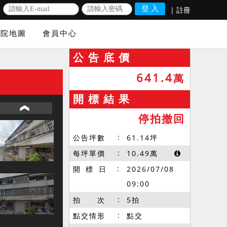
|
註冊
法院地圖
會員中心
公 告 底 價
641.4
萬
開 標 結 果
停拍撤回
公告坪數
61.14
坪
每坪單價
10.49
萬
開 標 日
2026/07/08
09:00
拍 次
5拍
點交情形
點交