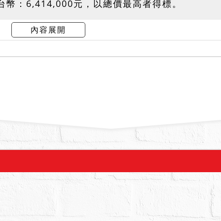
幣：6,414,000元，以總價最高者得標。
,000元。
內容展開
押權設定。
建物無人居住使用，拍定後依現況點交。
建物為建號321建物之增建，為未辦保存登記建物
所有權第一次登記。若經建築主管機關認定係屬違
本件拍賣以建物現況拍賣，當事人及拍定人均不得
鑑界，確切土地位置有無占用鄰地及有無建物占用
該占用之土地或建物亦不在拍賣範圍，拍定後不得
定，買受人應自行負擔向地政機關申請指界或鑑界
名義為分割遺產判決，債權人及債務人均為拍賣不
優先承買權。有二人以上承受、願優先承買者，以