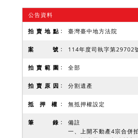
公告資料
拍 賣 地 點
臺灣臺中地方法院
案 號
114年度司執字第29702
拍 賣 範 圍
全部
拍 賣 原 因
分割遺產
抵 押 權
無抵押權設定
筆 錄
備註
一、上開不動產4宗合併