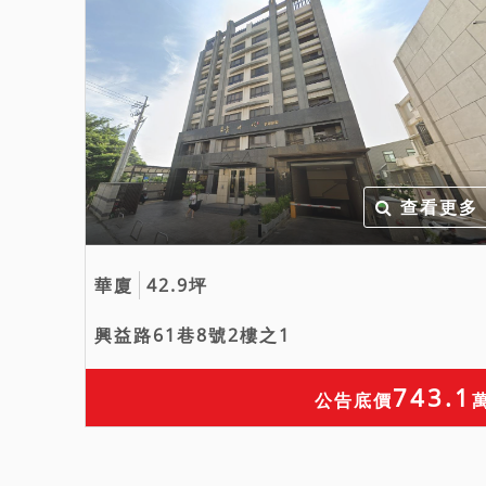
查看更多
華廈
42.9坪
興益路61巷8號2樓之1
743.1
公告底價