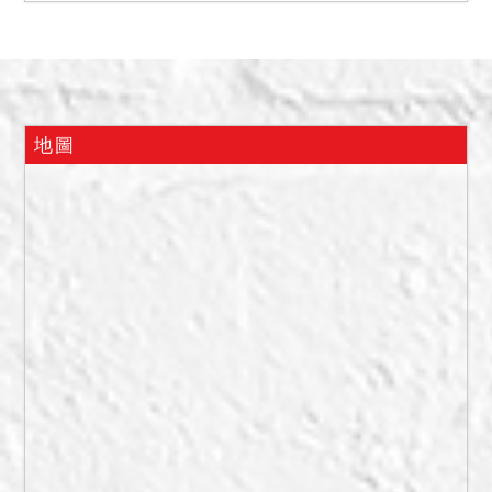
別標價，總價並應達到底
價，以出價最先者得標。
二、抵押權登記拍定後塗
銷。
三、本件建物於查封時，據
地圖
在場第三人稱其係向所有權
人承租經營機車行，僅使用
一樓，二樓堆置大量廢棄傢
俱，二樓通往三樓梯間堆置
雜物，無法通行，且屋內有
嚴重漏水之情，另有發生兇
殺案，請應買人注意，不得
以此聲請撤銷拍賣，於拍定
後不點交。
四、本件標的如其中一宗或
數宗標的拍賣所得之價金，