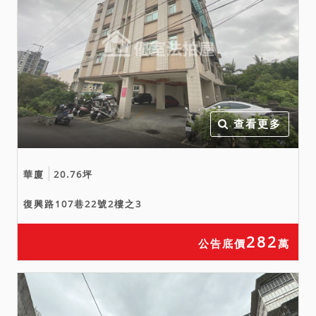
賣，請投標人分別出價。
二、拍賣最低價額合計新台
幣：６,０３５,０００元，以
出價最先者得標。
三、保證金新台幣：１,２０
７,０００元。
查看更多
華廈
20.76坪
復興路107巷22號2樓之3
282
公告底價
萬