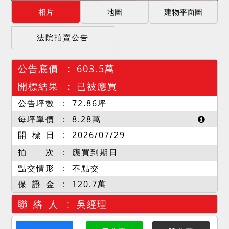
相片
地圖
建物平面圖
法院拍賣公告
公告底價
603.5萬
開標結果
已被應買
公告坪數
72.86
坪
每坪單價
8.28
萬
開 標 日
2026/07/29
拍 次
應買到期日
點交情形
不點交
保 證 金
120.7萬
聯 絡 人
吳經理