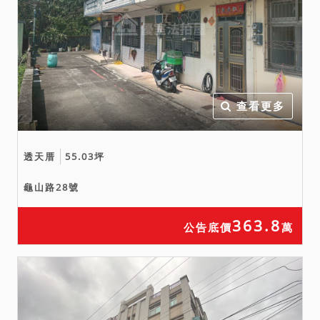
證書辦理所有權移轉登記，
亦不得以面積不符，請求減
少價金，或撤銷拍定；且若
該建物經建築主管機關認定
為違章建築，拍定人應自行
承擔受拆除之危險。與主建
查看更多
物建號內部相通，且無獨立
出口，為抵押權效力所及。
透天厝
55.03坪
七、本標暫編８５７號建物
有一部座落同段１０２９、
龜山路28號
１０３４地號土地上，使用
權屬不明，恐有受拆除之風
363.8
公告底價
萬
險，佔用責任由拍定人自行
處理。
備註
一、上開不動產４宗合併拍