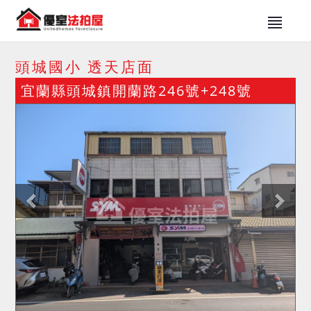
頭城國小 透天店面
宜蘭縣頭城鎮開蘭路246號+248號