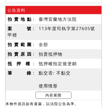
公告資料
拍 賣 地 點
臺灣宜蘭地方法院
案 號
113年度司執字第27605號
甲標
拍 賣 範 圍
全部
拍 賣 原 因
拍賣抵押物
抵 押 權
抵押權拍定後塗銷
筆 錄
點交否: 不點交
使用情形
一、本件查封物應分甲、乙
內容展開
標分別拍賣，惟各標內之土
本物件資訊如有遺漏，以法院公告為準。
地、建物、地上權等則應分