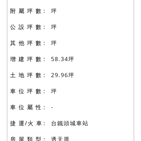
附 屬 坪 數
坪
公 設 坪 數
坪
其 他 坪 數
坪
增 建 坪 數
58.34
坪
土 地 坪 數
29.96
坪
車 位 坪 數
坪
車 位 屬 性
-
捷 運/火 車
台鐵頭城車站
房 屋 類 型
透天厝