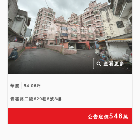
查看更多
華廈
54.06坪
青雲路二段629巷8號8樓
548
公告底價
萬