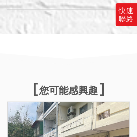
已足以清償執行費用、土地
增值稅、房屋稅、地價稅及
快速
本件債權時，則其餘各標即
聯絡
不予拍定，縱經拍定，亦得
撤銷。債務人得於開標前向
本院陳明，或於拍賣期日到
場指定應予拍定之標的，否
則由本院指定。
五、本標之土地均編定為住
宅區，惟是否得興建房屋或
有無經套繪管制不明，仍應
您可能感興趣
依建築法等相關規定，請投
標人自行查明注意。
六、本標內暫編８５７號之
建物，係未辦理建築物所有
權第一次登記之不動產，拍
定後拍定人不能持權利移轉