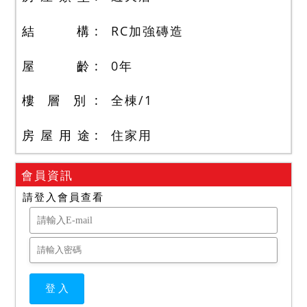
結 構
RC加強磚造
屋 齡
0
年
樓 層 別
全棟
/
1
房 屋 用 途
住家用
會員資訊
請登入會員查看