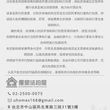
法拍屋是因債權債務的關係而遭法院強制執行拍賣，例如房屋被設定抵押未
履行或者是無法清償債務、無力給付票款等。
或者是因分割遺產、分割共有物的狀況而送交法院民事執行處執行拍賣。抑
或積欠政府機關的稅務、罰單、保險費產生的債務，法務部行政執行署也會
強制執行。
總的來說，依債權人的請求強制執行拍賣房屋的物件，便是法拍屋。
拍賣時會在各地方法院民事執行處、金融拍賣中心、行政執行署各分署依公
告時間進行拍賣程序。
有意願投標者攜帶身分證件、印章及底價兩成的保證金支票都有資格參與公
開競標，以最高價者得標，落標者領回保證金。
得標後可尋求代墊銀行協助繳清剩餘價款。並由代標公司代辦交屋程序，完
成法拍屋點交作業。
以及不點交的談判協調及相關訴訟，最後取得法拍屋的所有權及使用權。
02-2500-0075
uhomes168@gmail.com
台北市中山區民生東路三段31號3樓