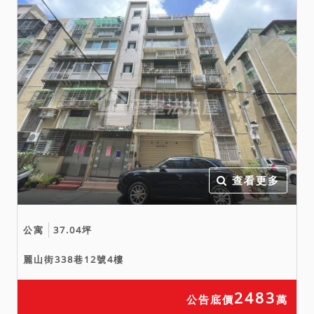
六、投標日期：中華民國
115年6月9日第1次拍賣。
（下午2時30分開始投標，3
時開標。）
查看更多
公寓
37.04坪
麗山街338巷12號4樓
2483
公告底價
萬