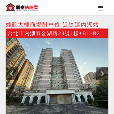
雄觀大樓商場附車位 近捷運內湖站
台北市內湖區金湖路23號1樓+B1+B2