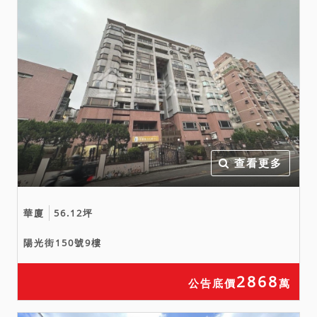
賣，請投標人分別出價。
二、拍賣最低價額合計新台
幣：530,000,000元，以總
價最高者得標。
三、保證金新台幣：
106,000,000元。
四、優先承買權：
本件係變價分割共有物執行
事件，債權人及債務人（即
查看更多
各共有人）均得參加應買；
且拍定後，除拍定人為共有
華廈
56.12坪
人外，依民法第824條第7項
規定，共有人有優先承買
陽光街150號9樓
權，有二人以上願優先承買
者，以抽籤定之。
2868
公告底價
萬
五、抵押權登記拍定後塗
銷。