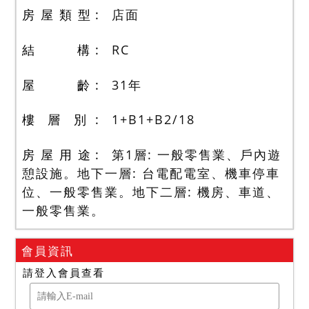
房 屋 類 型
店面
結 構
RC
屋 齡
31
年
樓 層 別
1+B1+B2
/
18
房 屋 用 途
第1層: 一般零售業、戶內遊
憩設施。地下一層: 台電配電室、機車停車
位、一般零售業。地下二層: 機房、車道、
一般零售業。
會員資訊
請登入會員查看