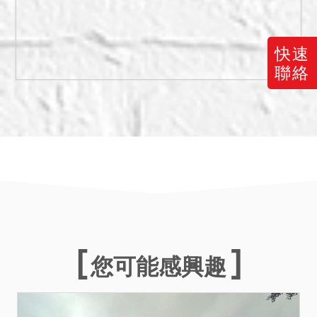
獨立使用的電梯；113年11
月1日現場查封時，4266建
號建物，B3、B4做為停車場
快速
使用，目前有停放車輛。
聯絡
114年5月15日再現場履勘
時，B3、B4透過共同電梯間
進入與大樓住戶共用停車
場，約定專用。債權人代理
人稱，在B3有39個車位，
B4有1個車位，部分車位出
租予他人，如有拍定可隨時
終止租約。4142、4266建
號建物均有電。惟現在實際
情形如何，仍請應買人自行
您可能感興趣
查明注意。
備註
一、上開不動產3宗合併拍