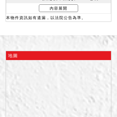
地拍賣不動產應有部分，拍
內容展開
定後不點交。
本物件資訊如有遺漏，以法院公告為準。
二、113年11月1日現場查封
時，此為雄觀社區，4142建
號建物空無一物，1樓電扶梯
已停用，曾經做為商場使
用。B1有部分作為停車位使
用，有停放車輛，B2空無一
地圖
物。已停水。114年5月15日
再現場履勘時，4142建號建
物為B1入口處車道進入後的
空間，做為停車場使用，內
部原規劃為商業空間，B1有
電梯、電扶梯可至1樓，1樓
也規劃為商業空間。B2與B1
同樣做為商業空間使用，有