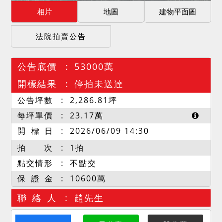
相片
地圖
建物平面圖
法院拍賣公告
公告底價
53000萬
開標結果
停拍未送達
公告坪數
2,286.81
坪
每坪單價
23.17
萬
開 標 日
2026/06/09 14:30
拍 次
1拍
點交情形
不點交
保 證 金
10600萬
聯 絡 人
趙先生