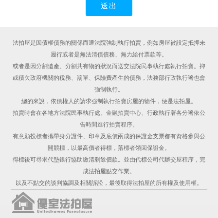
法拍屋是因債權債務的關係而遭法院強制執行拍賣，例如房屋被設定抵押未
履行或者是無法清償債務、無力給付票款等。
或者是因分割遺產、分割共有物的狀況而送交法院民事執行處執行拍賣。抑
或積欠政府機關的稅務、罰單、保險費產生的債務，法務部行政執行署也會
強制執行。
總的來說，依債權人的請求強制執行拍賣房屋的物件，便是法拍屋。
拍賣時會在各地方法院民事執行處、金融拍賣中心、行政執行署各分署依公
告時間進行拍賣程序。
有意願投標者攜帶身分證件、印章及底價兩成的保證金支票都有資格參與公
開競標，以最高價者得標，落標者領回保證金。
得標後可尋求代墊銀行協助繳清剩餘價款。並由代標公司代辦交屋程序，完
成法拍屋點交作業。
以及不點交的談判協調及相關訴訟，最後取得法拍屋的所有權及使用權。