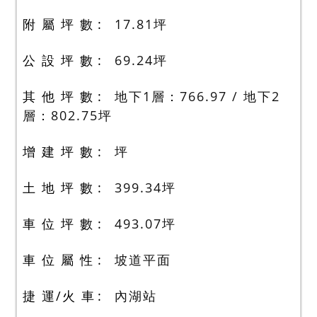
附 屬 坪 數
17.81
坪
公 設 坪 數
69.24
坪
其 他 坪 數
地下1層：766.97 / 地下2
層：802.75
坪
增 建 坪 數
坪
土 地 坪 數
399.34
坪
車 位 坪 數
493.07
坪
車 位 屬 性
坡道平面
捷 運/火 車
內湖站