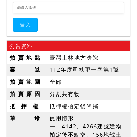
公告資料
拍 賣 地 點
臺灣士林地方法院
案 號
112年度司執更一字第1號
拍 賣 範 圍
全部
拍 賣 原 因
分割共有物
抵 押 權
抵押權拍定後塗銷
筆 錄
使用情形
一、4142、4266建號建物
拍定後不點交。156地號土