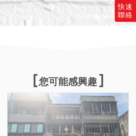
前有權占有標的物或經實測
快速
有地上物占用，該部分仍得
聯絡
改定不點交。
四、其餘公示資訊無法盡
列，請投標人自行向地政機
關申請登記謄本參閱。
備註
一、上開不動產3宗合併拍
賣，請投標人分別出價。
您可能感興趣
二、拍賣最低價額合計新台
幣：4,604,000元，以總價
最高者得標。
三、保證金新台幣：
921,000元。
四、本件拍賣之暫編1804建
號建物並未辦理建築物所有