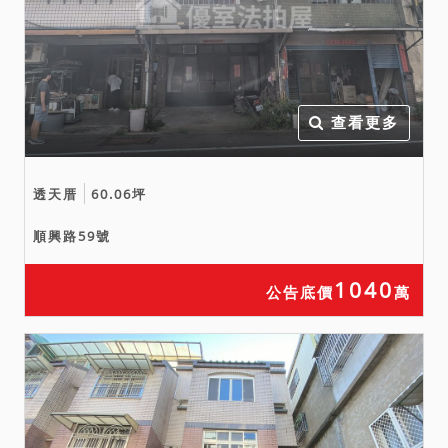
權第一次登記，於拍定後無
法逕持不動產權利移轉證書
辦理所有權移轉登記，得標
人應負擔被建管機關拆除之
危險，不得主張瑕疵擔保請
查看更多
求權。如有第三人就建物所
有權有異議並提起訴訟，須
透天厝
60.06坪
俟該異議之訴判決確定後，
本院再依訴訟結果通知拍定
順興路59號
人繳納價金及核發權利移轉
證書，請投標人注意，相關
1040
公告底價
萬
風險自行承擔。
五、本件拍賣標的物包括主
建物之附屬建物（從物）及
附屬設施在內。
六、本件拍賣標的物以建物
現況拍賣，當事人及拍定人