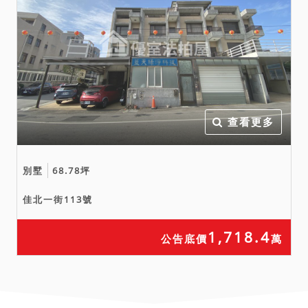
查看更多
別墅
68.78坪
佳北一街113號
1,718.4
公告底價
萬