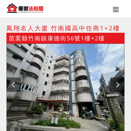
鳳翔名人大廈 竹南國高中住商1+2樓
苗栗縣竹南鎮康德街56號1樓+2樓