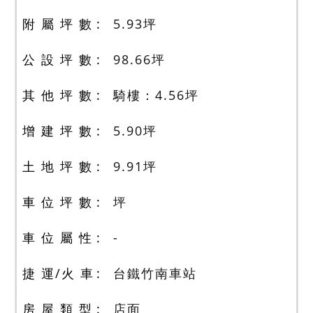
附 屬 坪 數
5.93
坪
公 設 坪 數
98.66
坪
其 他 坪 數
騎樓：4.56
坪
增 建 坪 數
5.90
坪
土 地 坪 數
9.91
坪
車 位 坪 數
坪
車 位 屬 性
-
捷 運/火 車
台鐵竹南車站
房 屋 類 型
店面