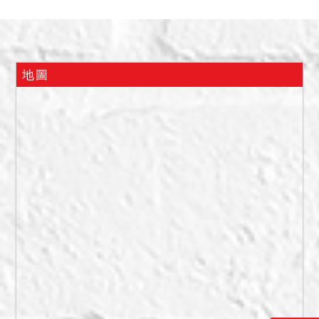
量，並稱：「建物為債務人
老家，由其自行居住使用，
無出租、出借，建物無其餘
影響交易之特殊情事」。
地圖
二、本件經現場初步調查建
物內有無海砂屋、輻射屋、
地震受創、嚴重漏水、火災
受損、非自然死亡等情事，
已如前述。惟不動產交易金
額龐大，投標人仍宜自行查
證注意，拍定後如與實際情
況不符，均不得以此為由聲
請撤銷拍定。
三、本件拍賣之不動產建物
部分，拍定後依現況點交。
惟如有第三人主張已於查封