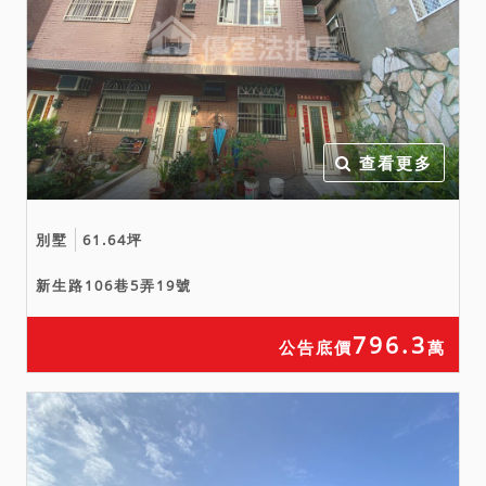
均不得以面積不符，請求增
減價金。
七、拍賣之不動產有抵押權
設定，拍定後抵押權塗銷。
查看更多
別墅
61.64坪
新生路106巷5弄19號
796.3
公告底價
萬