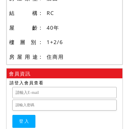
結 構
RC
屋 齡
40
年
樓 層 別
1+2
/
6
房 屋 用 途
住商用
會員資訊
請登入會員查看