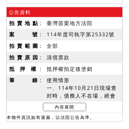
公告資料
拍 賣 地 點
臺灣苗栗地方法院
案 號
114年度司執字第25332號
拍 賣 範 圍
全部
拍 賣 原 因
清償票款
抵 押 權
抵押權拍定後塗銷
筆 錄
使用情形
一、114年10月21日現場查
封時，債務人不在場，經會
同地政人員入內檢視測量：
內容展開
「查封之421建號建物，1、
本物件資訊如有遺漏，以法院公告為準。
2樓後方為增建」，債權人請
求就增建部分一併查封測