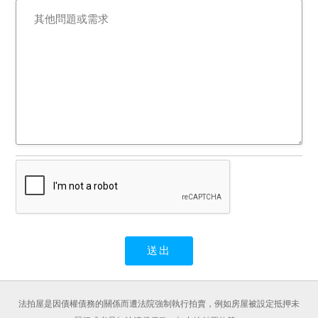
法拍屋是因債權債務的關係而遭法院強制執行拍賣，例如房屋被設定抵押未