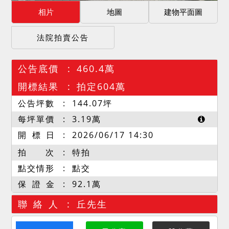
相片
地圖
建物平面圖
法院拍賣公告
公告底價
460.4萬
開標結果
拍定604萬
公告坪數
144.07
坪
每坪單價
3.19
萬
開 標 日
2026/06/17 14:30
拍 次
特拍
點交情形
點交
保 證 金
92.1萬
聯 絡 人
丘先生