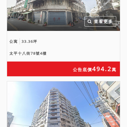
查看更多
公寓
33.36坪
太平十八街78號4樓
494.2
公告底價
萬