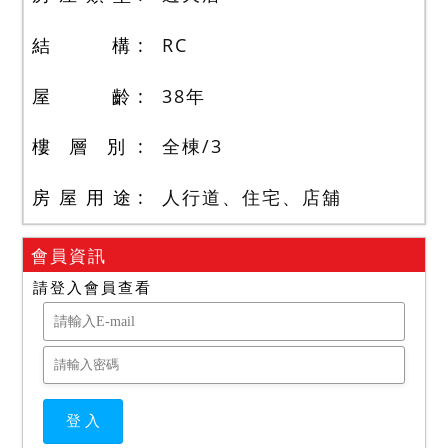
結 構
RC
屋 齡
38
年
樓 層 別
全棟
/
3
房 屋 用 途
人行道、住宅、店舖
會員資訊
請登入會員查看