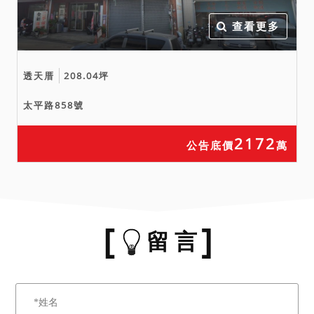
查看更多
透天厝
208.04坪
太平路858號
2172
公告底價
萬
留 言