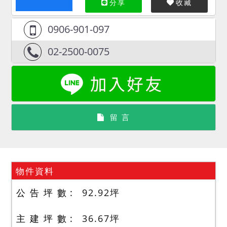
分享
收藏
0906-901-097
02-2500-0075
留 言
物件資料
公 告 坪 數
92.92
坪
主 建 坪 數
36.67
坪