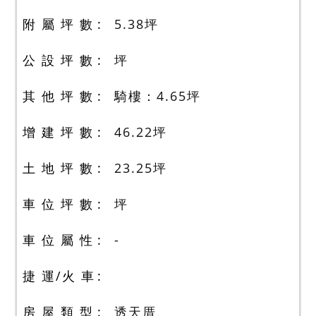
附 屬 坪 數
5.38
坪
公 設 坪 數
坪
其 他 坪 數
騎樓：4.65
坪
增 建 坪 數
46.22
坪
土 地 坪 數
23.25
坪
車 位 坪 數
坪
車 位 屬 性
-
捷 運/火 車
房 屋 類 型
透天厝