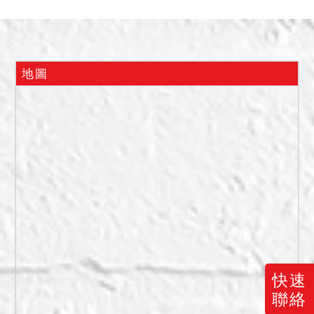
最高者得標。
三、保證金新台幣：
3,820,000元。
四、抵押權及限制登記事項
地圖
於拍定後塗銷。土地使用分
區為都市計畫內之住宅區。
五、據查封筆錄及鑑價報告
所載，查封時債務人未在
場，債務人女兒表示建物係
由債務人及家人自行居住使
用，建物經本院函詢主管機
關，尚無非自然死亡之相驗
紀錄、自民國95年救護指揮
派遣系統建置起尚無火災報
快速
案紀錄，至地震受創、輻射
聯絡
屋、海砂屋則無資料等情