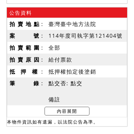
公告資料
拍 賣 地 點
臺灣臺中地方法院
案 號
114年度司執字第121404號
拍 賣 範 圍
全部
拍 賣 原 因
給付票款
抵 押 權
抵押權拍定後塗銷
筆 錄
點交否: 點交
備註
一、上開不動產3宗合併拍
內容展開
賣，請投標人分別出價。
本物件資訊如有遺漏，以法院公告為準。
二、拍賣最低價額合計新台
幣：12,730,000元，以總價