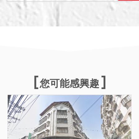
事，應買人仍應自行查明留
意有無上開影響交易情事。
拍定後點交。
六、拍賣編號1049建物為編
號759建物之增建，並未辦
理建築物所有權第一次登
記，於拍定後無法逕持不動
產權 利移轉證書辦理所有權
移轉登記。且該建物若經建
築主管機關認定係屬違章，
您可能感興趣
拍定人應自行承受拆除之危
險。