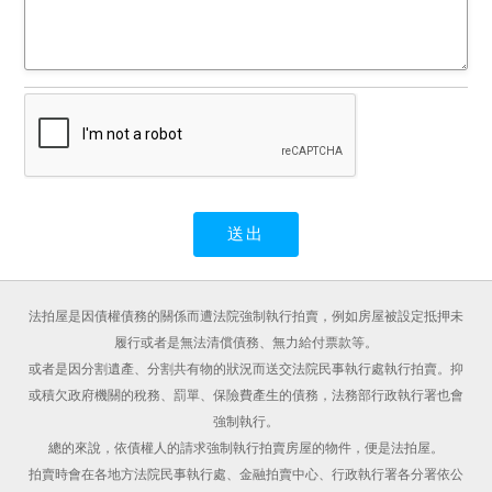
法拍屋是因債權債務的關係而遭法院強制執行拍賣，例如房屋被設定抵押未
履行或者是無法清償債務、無力給付票款等。
或者是因分割遺產、分割共有物的狀況而送交法院民事執行處執行拍賣。抑
或積欠政府機關的稅務、罰單、保險費產生的債務，法務部行政執行署也會
強制執行。
總的來說，依債權人的請求強制執行拍賣房屋的物件，便是法拍屋。
拍賣時會在各地方法院民事執行處、金融拍賣中心、行政執行署各分署依公