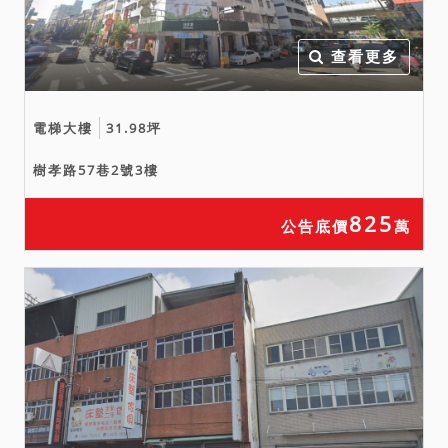
查看更多
電梯大樓
31.98坪
樹孝路57巷2號3樓
825
公告底價
萬