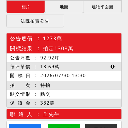
相片
地圖
建物平面圖
法院拍賣公告
公告底價
1273萬
開標結果
拍定1303萬
公告坪數
92.92
坪
每坪單價
13.69
萬
開 標 日
2026/07/30 13:30
拍 次
特拍
點交情形
點交
保 證 金
382萬
聯 絡 人
丘先生