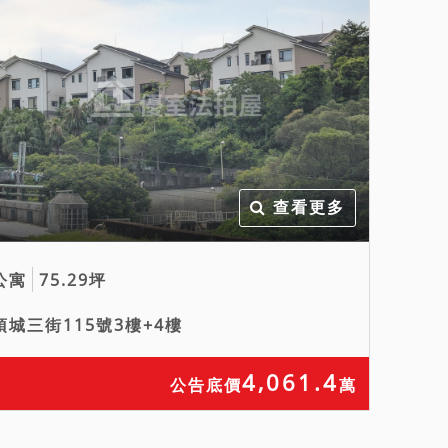
查看更多
公寓
75.29坪
頂城三街115號3樓+4樓
4,061.4
公告底價
萬