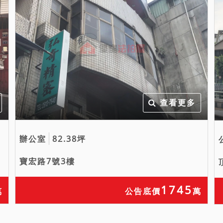
查看更多
辦公室
82.38坪
寶宏路7號3樓
1745
萬
公告底價
萬