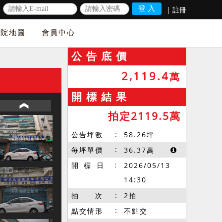
|
註冊
法院地圖
會員中心
公 告 底 價
2,119.4
萬
開 標 結 果
拍定2119.5萬
公告坪數
58.26
坪
每坪單價
36.37
萬
開 標 日
2026/05/13
14:30
拍 次
2拍
點交情形
不點交