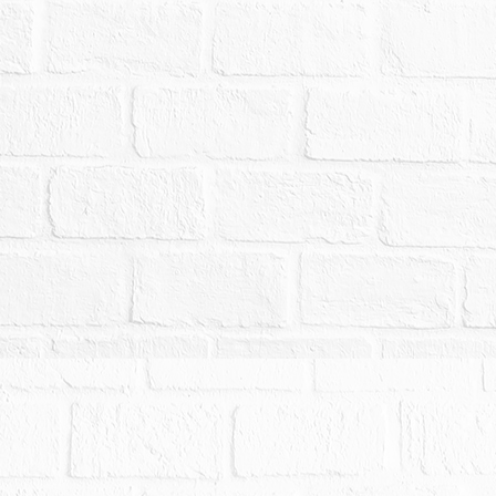
台幣：２１,１９４,０００元，以總價最高者得標。
４０,０００元。