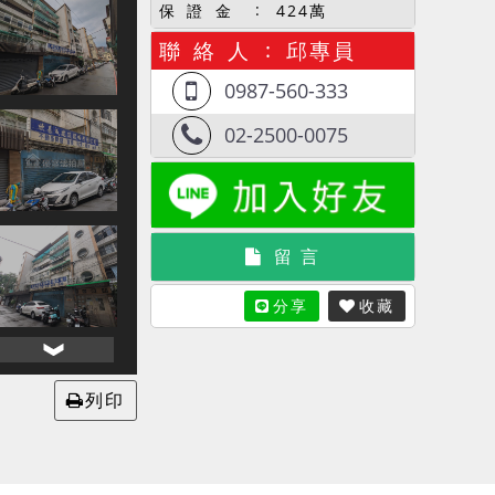
保 證 金
424萬
聯 絡 人
邱專員
0987-560-333
02-2500-0075
留 言
分享
收藏
列印