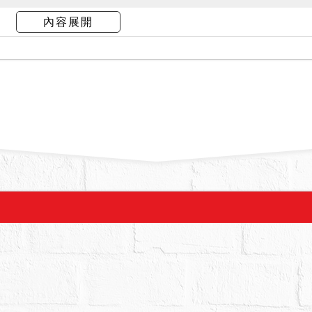
建號建物現由第三人即債務人之兄長范○懿與外勞居
內容展開
屋外均可進入地下室，原係作防空避難室使用，惟
源不明，須拍定人自行釐清，請應買人注意。土地
建物因未辦理建築物所有權第一次登記，拍定後無
移轉登記；另依新北市政府違章建築拆除大隊１１
２５１８１３號函，該大隊已有違章建築認定紀錄
意。
下一層地面及天花板有受潮發霉之情形；公共樓梯因
有人非本件債務人，且為自主占有，故拍定後不點
部持分，共有人有優先承買權；若共有人之一到場
如有二人以上願優先承買者，以抽籤定之。（民法
第６次民事庭會議（二）決議要旨參照）
拍賣，請投標人分別出價。