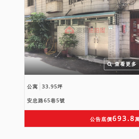
查看更多
公寓
33.95坪
安忠路65巷5號
693.8
公告底價