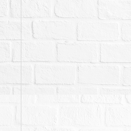
二、拍賣最低價額合計新
三、保證金新台幣：４,２