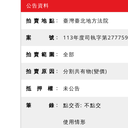
公告資料
拍 賣 地 點
臺灣臺北地方法院
案 號
113年度司執字第27775
拍 賣 範 圍
全部
拍 賣 原 因
分割共有物(變價)
抵 押 權
未公告
筆 錄
點交否: 不點交
使用情形