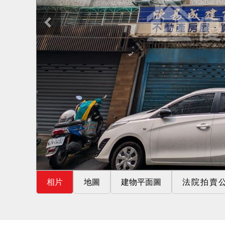
相片
地圖
建物平面圖
法院拍賣