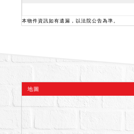
一、本件拍賣標的４４４
９４５建號建物自屋內或
４地號土地，占有使用權
本物件資訊如有遺漏，以法院公告為準。
四種住宅區。
二、拍賣之２９４５建號
權利移轉證書辦理所有權
新北拆認二字第１１４３
拆除之風險，請應買人注
三、據第三人范○懿稱地
地下室有滲水情形。因占
四、本件係拍賣共有物全
地圖
餘共有人無優先承買權；
７項、最高法院９８年度
備註
一、上開不動產３宗合併