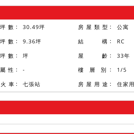
 坪 數
30.49
坪
房 屋 類 型
公寓
 坪 數
9.36
坪
結 構
RC
 坪 數
坪
屋 齡
33
年
 屬 性
-
樓 層 別
1
/
5
/火 車
七張站
房 屋 用 途
住家