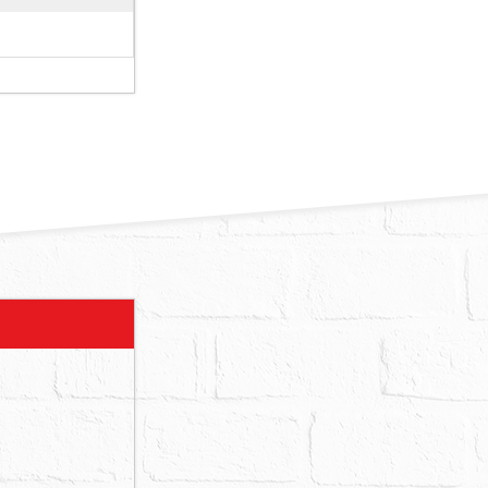
住使用，２
占用鄰地１６
使用分區為第
法逕持不動產
４年４月１日
在案。有列管
地震受損，
交。
應買拍得，其
第８２４條第