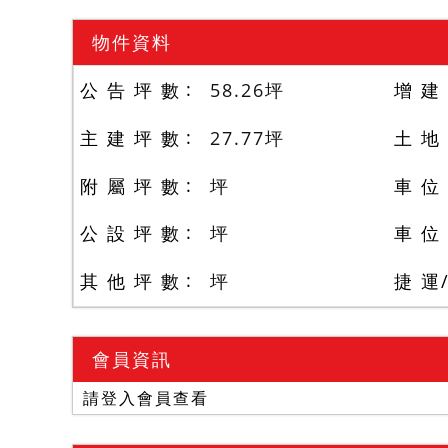
物件資料
公 告 坪 數
58.26
坪
增 建
主 建 坪 數
27.77
坪
土 地
附 屬 坪 數
坪
車 位
公 設 坪 數
坪
車 位
其 他 坪 數
坪
捷 運
會員資訊
請登入會員查看