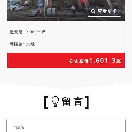
查看更多
透天厝
106.91坪
豐陽路170號
1,601.3
公告底價
萬
留 言