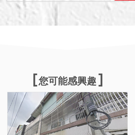
保證金：604萬元。
二、抵押權及限制登記於拍
定後塗銷。又拍賣之不動產
土地3.5.6有地上權設定，地
上權人同意於拍定後拋棄地
上權登記，地上權於拍定後
塗銷。
三、拍賣建物現由債務人劉
鐿顯經營財崧精機廠股份有
限公司使用，拍定後點交。
您可能感興趣
另依現有資料無從得知建物
是否非海砂屋、輻射屋、地
震時有無損壞，及屋內有無
非自然死亡之情事，然建物
是否有上開重大瑕疵足以影
響交易，仍應由應買人自行
查證、評估，買受人對物之