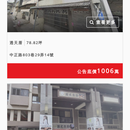
瑕疵無擔保請求權。
四、附表編號2之建物並未辦
理建築物所有權第一次登
查看更多
記，拍定後無法逕持不動產
權利移轉證書辦理所有權移
轉登記，且有部分建物占用
透天厝
78.82坪
鄰地（面積：175.36平方公
中正路803巷29弄14號
尺），使用權源不明，應買
人應自行瞭解，若經建築主
1006
公告底價
萬
管機關認定係屬違章或鄰地
所有人主張拆屋還地，則拍
定人應自行承受拆除之危
險。
五、本件拍賣土地查封時未
經鑑界，確切土地位置及占
用情形應買人應自行前往查
證，拍定後不得以現況與拍