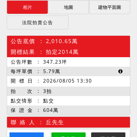
相片
地圖
建物平面圖
法院拍賣公告
公告底價
2,010.65萬
開標結果
拍定2014萬
公告坪數
347.23
坪
每坪單價
5.79
萬
開 標 日
2026/08/05 13:30
拍 次
3拍
點交情形
點交
保 證 金
604萬
聯 絡 人
丘先生