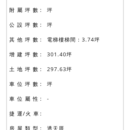
附 屬 坪 數
坪
公 設 坪 數
坪
其 他 坪 數
電梯樓梯間：3.74
坪
增 建 坪 數
301.40
坪
土 地 坪 數
297.63
坪
車 位 坪 數
坪
車 位 屬 性
-
捷 運/火 車
房 屋 類 型
透天厝