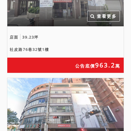
賣公告記載不符請求撤銷拍
定。
查看更多
店面
39.23坪
社皮路76巷32號1樓
963.2
公告底價
萬