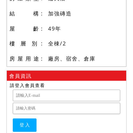
結 構
加強磚造
屋 齡
49
年
樓 層 別
全棟
/
2
房 屋 用 途
廠房、宿舍、倉庫
會員資訊
請登入會員查看