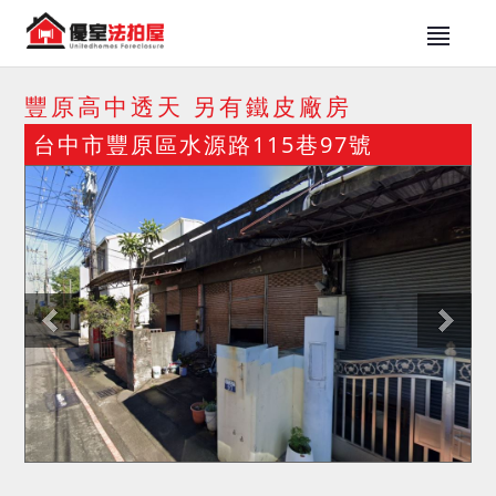
豐原高中透天 另有鐵皮廠房
台中市豐原區水源路115巷97號