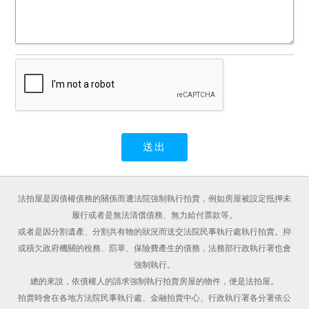
法拍屋是因債權債務的關係而遭法院強制執行拍賣，例如房屋被設定抵押未
履行或者是無法清償債務、無力給付票款等。
或者是因分割遺產、分割共有物的狀況而送交法院民事執行處執行拍賣。抑
或積欠政府機關的稅務、罰單、保險費產生的債務，法務部行政執行署也會
強制執行。
總的來說，依債權人的請求強制執行拍賣房屋的物件，便是法拍屋。
拍賣時會在各地方法院民事執行處、金融拍賣中心、行政執行署各分署依公