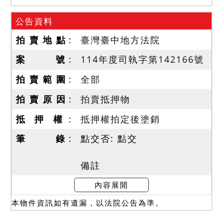
公告資料
拍 賣 地 點
臺灣臺中地方法院
案 號
114年度司執字第142166號
拍 賣 範 圍
全部
拍 賣 原 因
拍賣抵押物
抵 押 權
抵押權拍定後塗銷
筆 錄
點交否: 點交
備註
一、分別標價，合併拍賣，
內容展開
以總價最高者得標。土地
本物件資訊如有遺漏，以法院公告為準。
1（501地號）：35萬元。
土地2（509地號）：540萬