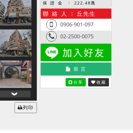
保 證 金
222.48萬
聯 絡 人
丘先生
0906-901-097
02-2500-0075
留 言
分享
收藏
列印