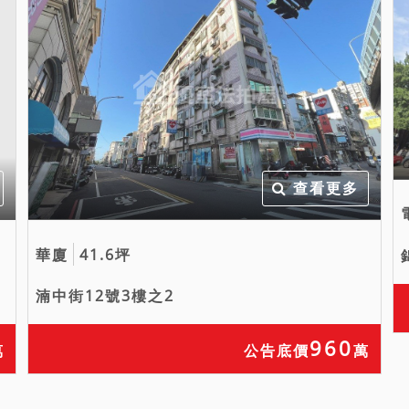
查看更多
華廈
41.6坪
湳中街12號3樓之2
960
萬
公告底價
萬