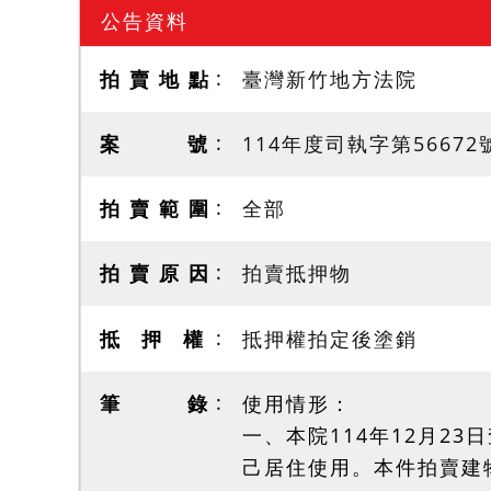
公告資料
拍 賣 地 點
臺灣新竹地方法院
案 號
114年度司執字第56672
拍 賣 範 圍
全部
拍 賣 原 因
拍賣抵押物
抵 押 權
抵押權拍定後塗銷
筆 錄
使用情形：
一、本院114年12月2
己居住使用。本件拍賣建