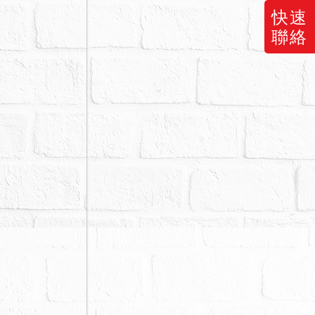
快速
物之瑕疵無擔
聯絡