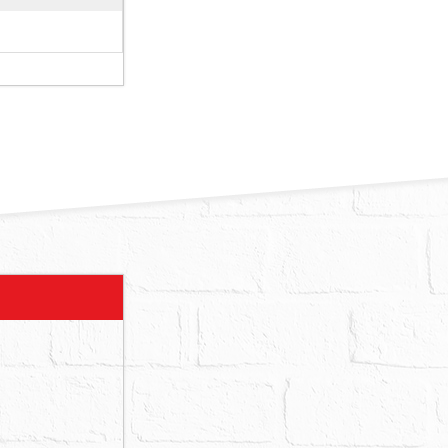
現況及通行權
等申請，本院
定人應自行與
後停車位不點
地使用管制、
創、火災受
買，若拍賣標
供法院即時審