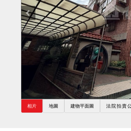
相片
地圖
建物平面圖
法院拍賣