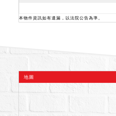
位於B2、9號。以上等
二、本件拍賣土地未經鑑
限制等情事，拍定後若認
本物件資訊如有遺漏，以法院公告為準。
不代為處理。且本件建物
相關單位洽商解決，拍定
交。
備註：
一、上開不動產2宗合併
二、拍賣最低價額合計新台幣
三、保證金新台幣：2,224
四、拍定後抵押權塗銷。
地圖
五、據鑑價報告所載本件
土地之使用分區有變更之
六、建物有無其他足以影
損、非自然死亡情事），
的有上述足以影響交易情