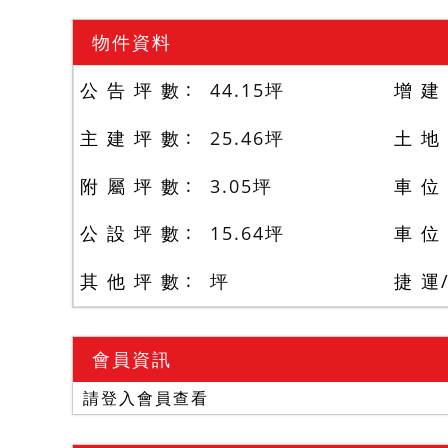
物件資料
公 告 坪 數
44.15
坪
增 建
主 建 坪 數
25.46
坪
土 地
附 屬 坪 數
3.05
坪
車 位
公 設 坪 數
15.64
坪
車 位
其 他 坪 數
坪
捷 運
會員資訊
請登入會員查看