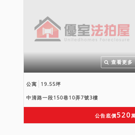
查看更多
公寓
19.55坪
中清路一段150巷10弄7號3樓
520
公告底價