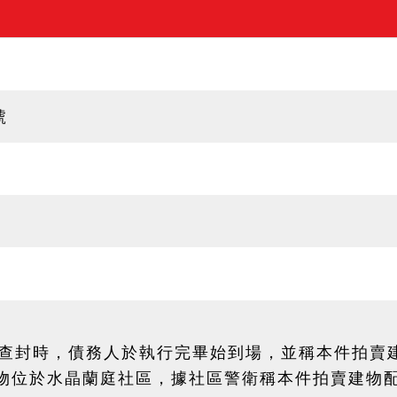
號
3日查封時，債務人於執行完畢始到場，並稱本件拍賣
物位於水晶蘭庭社區，據社區警衛稱本件拍賣建物