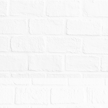
行法第113條準用第69條之規定，拍賣物買受人就
據此請求撤銷拍定。