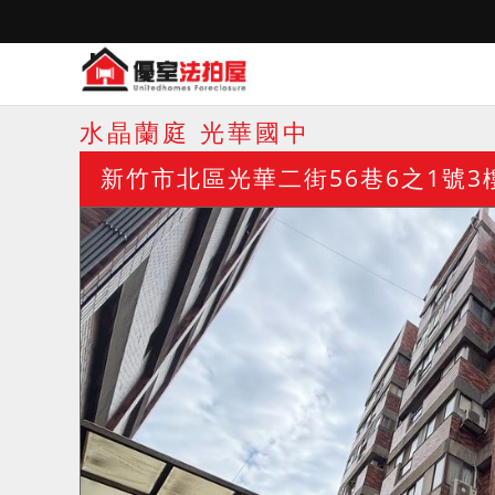
水晶蘭庭 光華國中
新竹市北區光華二街56巷6之1號3