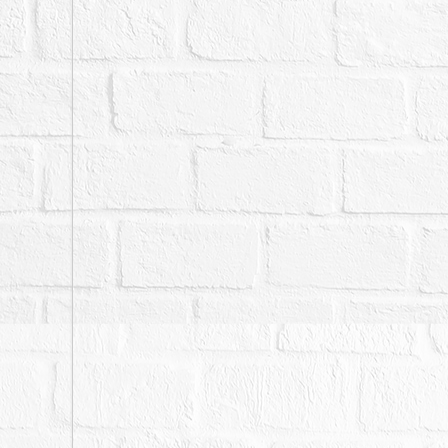
酌。另拍賣標的依強制執
保請求權，不得於拍定後