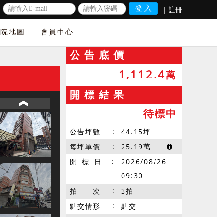
|
註冊
法院地圖
會員中心
公 告 底 價
1,112.4
萬
開 標 結 果
待標中
公告坪數
44.15
坪
每坪單價
25.19
萬
開 標 日
2026/08/26
09:30
拍 次
3拍
點交情形
點交