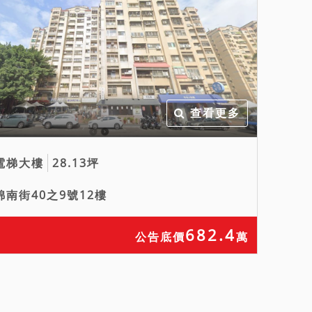
查看更多
電梯大樓
28.13坪
錦南街40之9號12樓
682.4
公告底價
萬