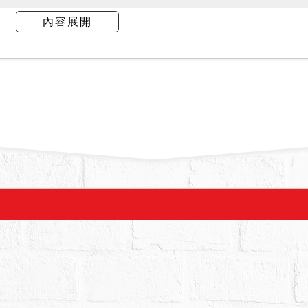
情，本院不為實體認定，請投標人先行注意查證。
內容展開
界等程序，請自行確定拍賣土地之實際範圍、使用
有鑑界或測量之必要，應以自己之費用向地政機關
有無欠繳或應補納水電、瓦斯或管理費等不明，拍
後建物點交。另是否確有停車位使用權不明，拍定
拍賣，請投標人分別出價。
：11,124,000元，以總價最高者得標。
,800元。
拍賣土地屬都市計畫內，第一種住宅區。惟有關土
可能，投標人請自行查明。
響交易之情事不明（如：海砂屋、輻射屋、地震受
投標（應買、承受）前請自行查明慎重考慮投標應
事，請關係人儘速檢附相關證明文件陳報到院，以