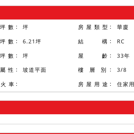
 坪 數
坪
房 屋 類 型
華廈
 坪 數
6.21
坪
結 構
RC
 坪 數
坪
屋 齡
33
年
 屬 性
坡道平面
樓 層 別
3
/
8
/火 車
房 屋 用 途
住家