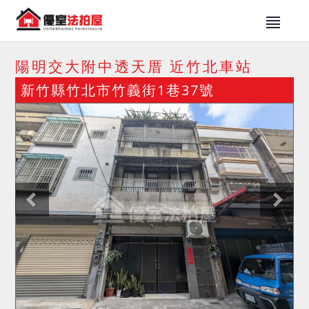
陽明交大附中透天厝 近竹北車站
新竹縣竹北市竹義街1巷37號