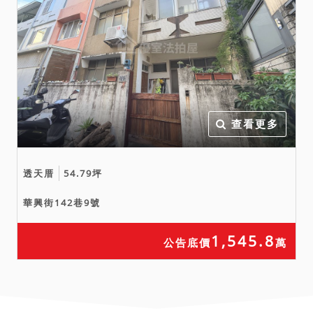
查看更多
透天厝
54.79坪
華興街142巷9號
1,545.8
公告底價
萬