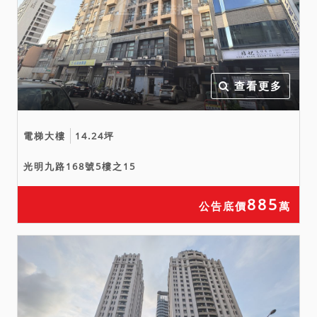
應自行向鄰里或相關機關查
訪探詢併審慎考量後再行應
買或投標。拍定後均不得以
此為由聲請減少價金或撤銷
拍定。投標人應注意拍賣不
查看更多
動產之規約、分管情形，及
是否有積欠公共基金、管理
電梯大樓
14.24坪
費、水費、電費、瓦斯費、
工程受益費、重劃工程費、
光明九路168號5樓之15
差額地價或其他稅捐、費
用。得標後應自行處理相關
885
公告底價
萬
事務，不得以任何理由要求
法院處理。
六、本件暫編建號建物部分
係未辦保存登記之增建物，
拍定後就該部份，拍定人無
法持本院核發之權利移轉證