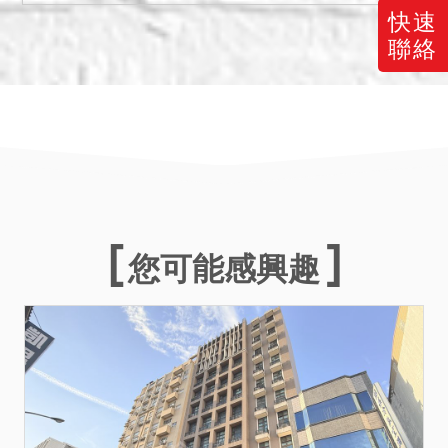
三、保證金新台幣：
快速
2,576,000元。
聯絡
四、拍定後抵押權塗銷。
五、本院已儘量將調查所得
之輻射屋、海砂屋、地震受
創、嚴重漏水、火災受損、
建物內有非自然死亡或其他
足以影響交易之特殊情事等
項，於使用情形欄載明，如
未特別載明，即表示經本院
您可能感興趣
以現場調查等方式予以調查
後，尚未發現有上開影響交
易價格之情形。惟鑑於司法
資源有限，縱經本院以通常
方式予以調查，仍難保證絕
無上情，此部分請投標人斟
酌注意，於應買前或投標前