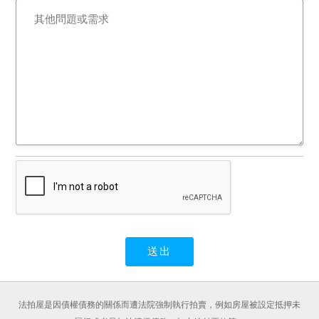
法拍屋是因債權債務的關係而遭法院強制執行拍賣，例如房屋被設定抵押未