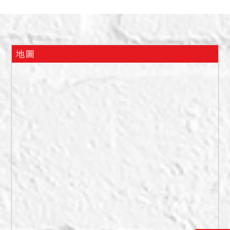
人應自行查明，如拍定後依
法有不得點交之情事，本院
得不點交。本件拍賣範圍包
含一切附屬建物，均屬主建
地圖
物之範圍，另屋內之動產非
拍賣範圍，拍定人須配合本
院之點交時程及後續遺留物
之保管及拍賣程序，請應買
人注意。
備註
一、上開不動產3宗合併拍
賣，請投標人分別出價。
二、拍賣最低價額合計新台
幣：12,880,000元，以總價
最高者得標。