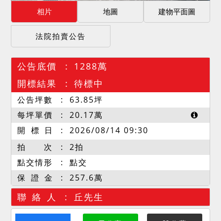
相片
地圖
建物平面圖
法院拍賣公告
公告底價
1288萬
開標結果
待標中
公告坪數
63.85
坪
每坪單價
20.17
萬
開 標 日
2026/08/14 09:30
拍 次
2拍
點交情形
點交
保 證 金
257.6萬
聯 絡 人
丘先生