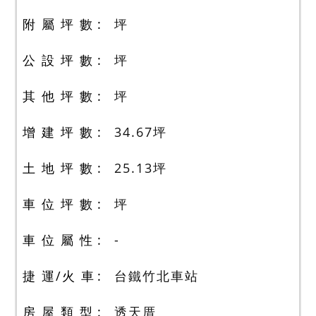
附 屬 坪 數
坪
公 設 坪 數
坪
其 他 坪 數
坪
增 建 坪 數
34.67
坪
土 地 坪 數
25.13
坪
車 位 坪 數
坪
車 位 屬 性
-
捷 運/火 車
台鐵竹北車站
房 屋 類 型
透天厝