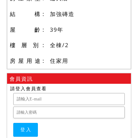
結 構
加強磚造
屋 齡
39
年
樓 層 別
全棟
/
2
房 屋 用 途
住家用
會員資訊
請登入會員查看