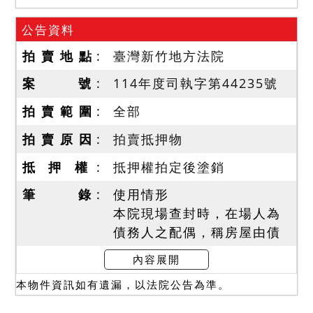
公告資料
拍 賣 地 點
臺灣新竹地方法院
案 號
114年度司執字第44235號
拍 賣 範 圍
全部
拍 賣 原 因
拍賣抵押物
抵 押 權
抵押權拍定後塗銷
筆 錄
使用情形
本院現場查封時，在場人為
債務人之配偶，稱房屋由債
務人與家屬自住，三樓有增
內容展開
建。增建部分經勘測後，暫
本物件資訊如有遺漏，以法院公告為準。
編為1928建號。拍定後建物
點交，惟實際使用情形投標