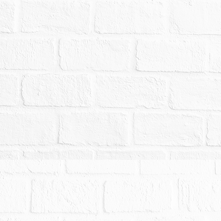
人逕向相關單位或周遭四鄰洽詢查明，並決定是否
前揭事由聲明異議或聲請撤拍。
、撤銷、延緩執行等事由，且該事由確實發生於本
止拍定，無息返還已繳交之款項，當事人均不得異
封後經地政機關實施重測，其面積應以重測結果（
人、拍定人或其他關係人均不得以面積增減請求增
容如與本院公告欄張貼之公告內容不符時，一律以