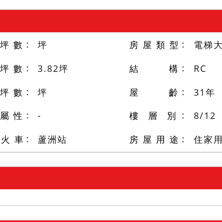
 坪 數
坪
房 屋 類 型
電梯
 坪 數
3.82
坪
結 構
RC
 坪 數
坪
屋 齡
31
年
 屬 性
-
樓 層 別
8
/
12
/火 車
蘆洲站
房 屋 用 途
住家