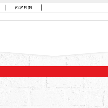
仍不點交。
內容展開
拍賣，請投標人分別出價。
：12,160,000元，以總價最高者得標。
,000元。
抵押權拍定後全部塗銷。
共有人或優先承買權人拍定，須相當時日踐行優先
利移轉證書。拍定後，如依法准由有優先承買權人
請投標人注意，請投標人注意。
務人有無積欠工程受益費、水電瓦斯費、管理費、
用人如有積欠工程受益費、水電、瓦斯、管理費等
關單位洽商解決。又如依不動產登記謄本所示，本
書狀等情事，請投標人應自行注意該項記載。
件建物並無在海砂屋、輻射屋、凶宅網等各媒體網
交易價額情形；本院已就卷內現場執行情況揭示於
資料且無相關鑑定等專業技能，實際情況可能與鑑