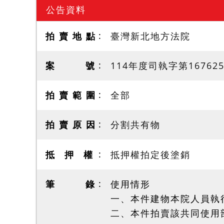
公告資料
拍 賣 地 點
臺灣新北地方法院
案 號
114年度司執字第16762
拍 賣 範 圍
全部
拍 賣 原 因
分割共有物
抵 押 權
抵押權拍定後塗銷
筆 錄
使用情形
一、本件建物本院人員執
二、本件拍賣該共同使用