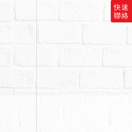
快速
參與投標應
聯絡
案拍定前，縱
議，不同意
地籍圖）為
減價金或聲請
本院公告欄張