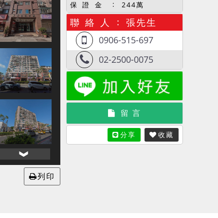
保 證 金
244萬
聯 絡 人
張先生
0906-515-697
02-2500-0075
留 言
分享
收藏
列印