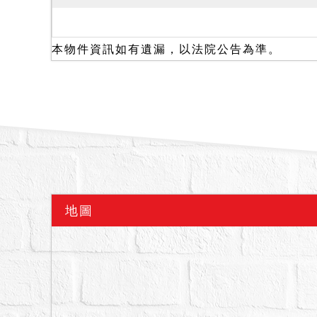
議為之，故此部分拍定後
備註
一、上開不動產2宗合併
本物件資訊如有遺漏，以法院公告為準。
二、拍賣最低價額合計新台幣
三、保證金新台幣：2,440
四、設定他項權利情形：
五、本件拍賣標的物倘非
嗣程序完備後始得核發權
所繳保證金始無息退還，
六、投標人應自行查明債
本件標的原所有權人或使
地圖
由拍定人自行查明後與相
納登記費等費用始得核發
七、依鑑定報告所載，本
觀判斷勘估標的尚無影響
人參酌。因本院欠缺完整