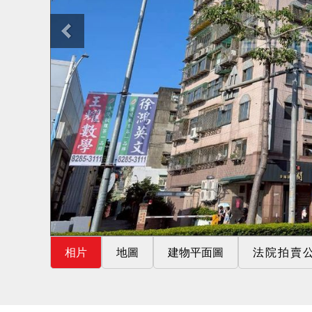
相片
地圖
建物平面圖
法院拍賣