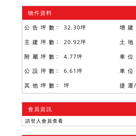
物件資料
公 告 坪 數
32.30
坪
增 建
主 建 坪 數
20.92
坪
土 地
附 屬 坪 數
4.77
坪
車 位
公 設 坪 數
6.61
坪
車 位
其 他 坪 數
坪
捷 運
會員資訊
請登入會員查看