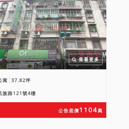
查看更多
公寓
37.82坪
民族路121號4樓
1104
公告底價
萬