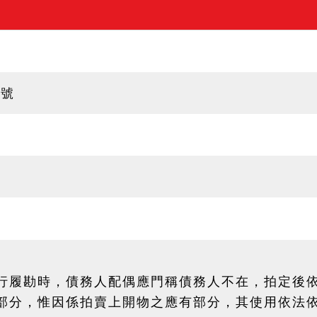
5號
行履勘時，債務人配偶應門稱債務人不在，拍定後
部分，惟因係拍賣上開物之應有部分，其使用依法