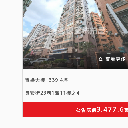
查看更多
電梯大樓
339.4坪
長安街23巷1號11樓之4
3,477.6
公告底價