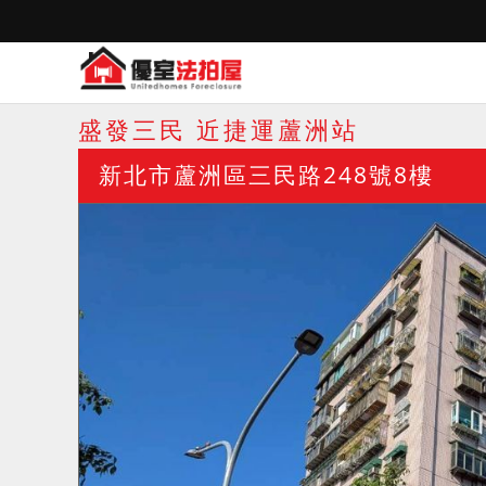
盛發三民 近捷運蘆洲站
新北市蘆洲區三民路248號8樓