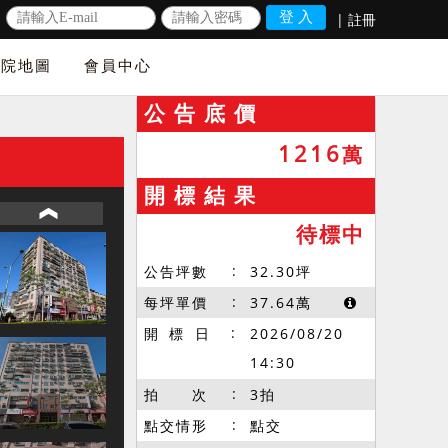
|
註冊
法院地圖
會員中心
公 告 底 價
1216
萬
開 標 結 果
待標中
公告坪數
32.30
坪
每坪單價
37.64
萬
開 標 日
2026/08/20
14:30
拍 次
3拍
點交情形
點交