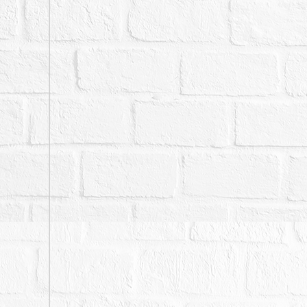
情形有所出入，仍請投標
買，且不得於拍定後再執
八、本件如有停止、撤回
已宣布拍定，本院亦得停
者，請勿參與投標應買。
九、拍賣之不動產如於查
準，拍定後債權人、債務
撤銷拍賣。刊登之公告內
貼之拍賣公告內容為準。