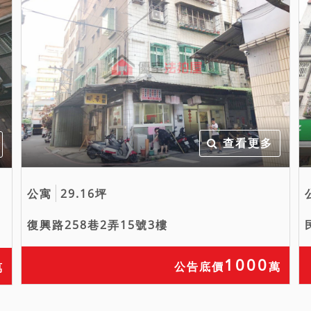
查看更多
公寓
29.16坪
復興路258巷2弄15號3樓
1000
公告底價
萬
萬