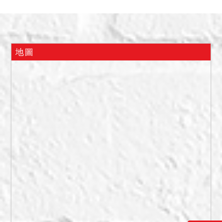
他影響交易價格之情事。
25建號增建三樓，與一、二
樓增建部分，經勘測暫編為
2299建號。本件拍賣範圍包
地圖
含一切附屬建物，均屬主建
物之範圍，另屋內之動產非
拍賣範圍，請應買人注意，
拍定後不點交。
備註
一、上開不動產3宗合併拍
賣，請投標人分別出價。
二、拍賣最低價額合計新台
幣：6,975,000元，以總價
最高者得標。
三、保證金新台幣：
1,395,000元。