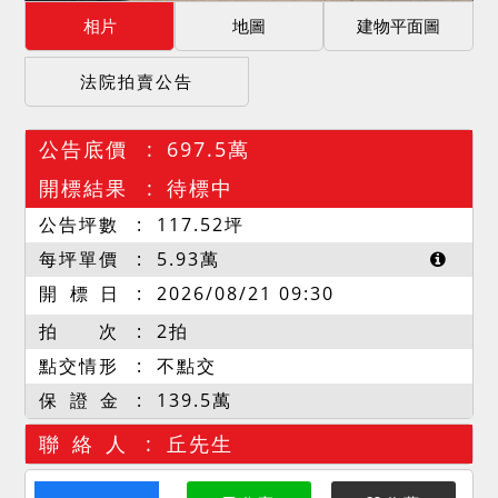
相片
地圖
建物平面圖
法院拍賣公告
公告底價
697.5萬
開標結果
待標中
公告坪數
117.52
坪
每坪單價
5.93
萬
開 標 日
2026/08/21 09:30
拍 次
2拍
點交情形
不點交
保 證 金
139.5萬
聯 絡 人
丘先生