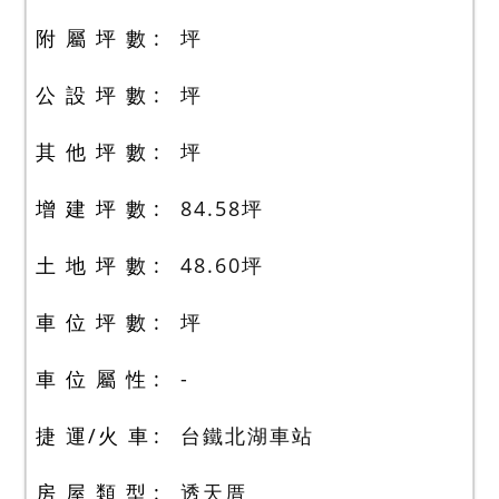
附 屬 坪 數
坪
公 設 坪 數
坪
其 他 坪 數
坪
增 建 坪 數
84.58
坪
土 地 坪 數
48.60
坪
車 位 坪 數
坪
車 位 屬 性
-
捷 運/火 車
台鐵北湖車站
房 屋 類 型
透天厝