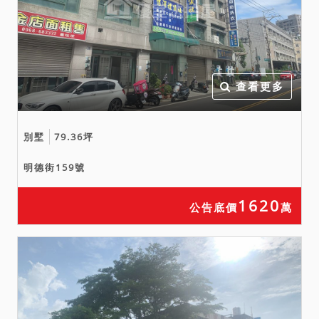
否有積欠公共基金、管理
費、水費、電費、瓦斯費、
工程受益費、重劃工程費、
差額地價或其他稅捐、費
用。得標後應自行處理相關
查看更多
事務，不得以任何理由要求
法院處理。
別墅
79.36坪
六、暫編建號部分係未辦保
存登記之增建物，拍定人無
明德街159號
法持本院核發之權利移轉證
書辦理所有權登記，且需承
1620
公告底價
萬
擔被拆除之風險。另本件增
建物以建物現況拍賣，當事
人及拍定人均不得以面積不
符、坐落位置等相關事項請
求增減價金或撤銷拍定。