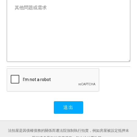
法拍屋是因債權債務的關係而遭法院強制執行拍賣，例如房屋被設定抵押未