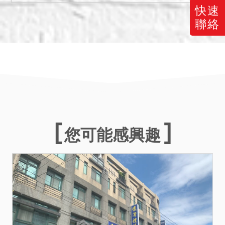
四、拍定後抵押權塗銷。
快速
五、本院已就已知之輻射
聯絡
屋、海砂屋、地震受創、嚴
重漏水、火災受損、建物內
有非自然死亡或其他足以影
響交易之特殊情事等項，於
使用情形欄載明，如未特別
載明，僅表示尚未發現有上
開影響交易價格之情形，然
此部分請投標人仍應買前或
您可能感興趣
投標前應自行向鄰里或相關
機關查訪探詢併審慎考量後
再行應買或投標。本件建物
以建物現況拍賣，當事人及
拍定人均不得以面積不符、
坐落位置等請求增減價金或
撤銷拍定。投標人應注意是