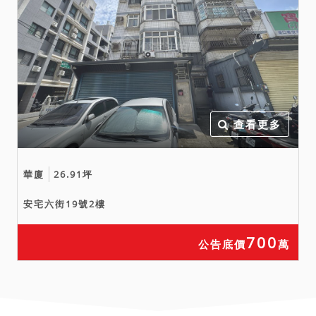
查看更多
華廈
26.91坪
安宅六街19號2樓
700
公告底價
萬