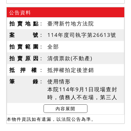
公告資料
拍 賣 地 點
臺灣新竹地方法院
案 號
114年度司執字第26613號
拍 賣 範 圍
全部
拍 賣 原 因
清償票款(不動產)
抵 押 權
抵押權拍定後塗銷
筆 錄
使用情形
本院114年9月1日現場查封
時，債務人不在場，第三人
劉OO在場稱，債務人未住於
內容展開
此，由其與兒子同住。該屋
本物件資訊如有遺漏，以法院公告為準。
原係長輩的，後繼承登記債
務人名下。2樓有漏水，無其