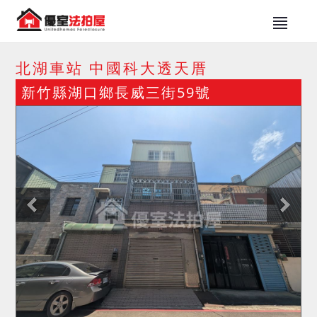
北湖車站 中國科大透天厝
新竹縣湖口鄉長威三街59號