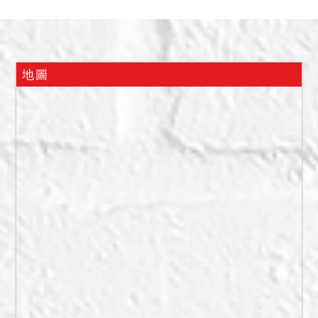
一樓層均有增建，其中第
三、四、五樓層增建有6.08
平方公尺使用鄰地325-4地
號土地。上述現況及其他相
地圖
關實際情形亦請投投標人自
行查證，執行法院依法不負
瑕疵擔保責任，拍定後不點
交。
備註
一、上開不動產5宗合併拍
賣，請投標人分別出價。
二、拍賣最低價額合計新台
幣：23,120,000元，以總價
最高者得標。
三、保證金新台幣：
6,936,000元。