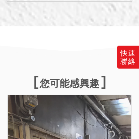
三、土地之編定使用種類為
北區都市計畫第二種住宅
區，有關土地位置、地號或
都市計畫內容如經依法公告
變更，應以公告變更者為
準。
四、不動產所設定之抵押權
快速
於拍定後塗銷。
聯絡
五、編號2建物係增建部份，
未辦建物所有權第一次登
您可能感興趣
記，拍定人無法逕持權利移
轉證書辦理所有權登記；該
建物若經行政主管機關認定
係屬違章，拍定人應自行承
受被該機關請求拆除之危
險。此編號建物並有部分占
用鄰地即同段325-4地號土