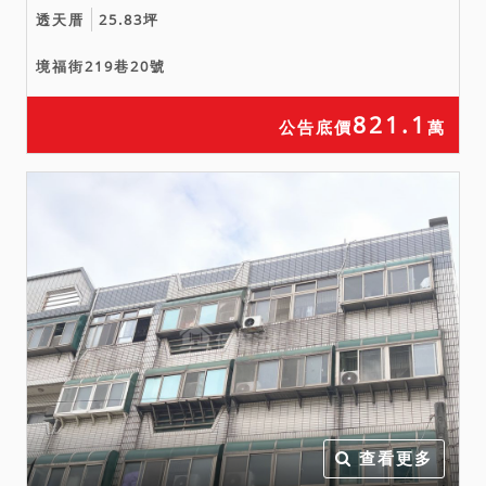
透天厝
25.83坪
境福街219巷20號
821.1
公告底價
萬
查看更多