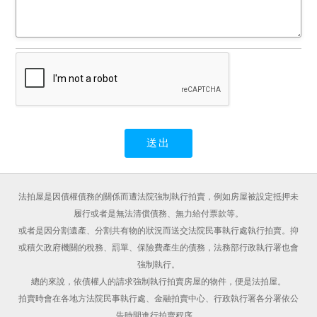
法拍屋是因債權債務的關係而遭法院強制執行拍賣，例如房屋被設定抵押未
履行或者是無法清償債務、無力給付票款等。
或者是因分割遺產、分割共有物的狀況而送交法院民事執行處執行拍賣。抑
或積欠政府機關的稅務、罰單、保險費產生的債務，法務部行政執行署也會
強制執行。
總的來說，依債權人的請求強制執行拍賣房屋的物件，便是法拍屋。
拍賣時會在各地方法院民事執行處、金融拍賣中心、行政執行署各分署依公
告時間進行拍賣程序。