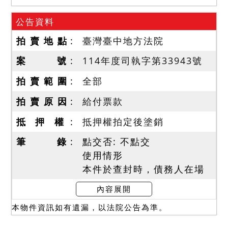
公告資料
拍 賣 地 點
臺灣臺中地方法院
案 號
114年度司執字第33943號
拍 賣 範 圍
全部
拍 賣 原 因
給付票款
抵 押 權
抵押權拍定後塗銷
筆 錄
點交否: 不點交
使用情形
本件於查封時，債務人在場
稱建物現作為出租套房17
內容展開
間，由第三人等承租占有、
本物件資訊如有遺漏，以法院公告為準。
使用，並提出租賃契約書
等。另據地政人員稱建物每