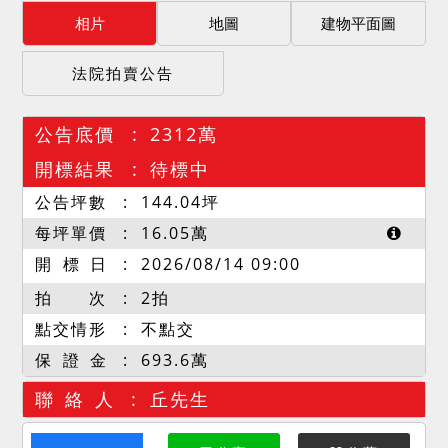
相片
地圖
建物平面圖
法院拍賣公告
公告底價
2312萬
開標結果
待標中
公告坪數
144.04
坪
每坪單價
16.05
萬
開 標 日
2026/08/14 09:00
拍 次
2拍
點交情形
不點交
保 證 金
693.6萬
聯 絡 人
丘先生