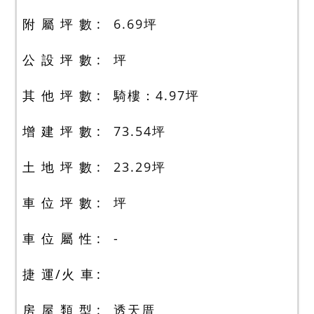
附 屬 坪 數
6.69
坪
公 設 坪 數
坪
其 他 坪 數
騎樓：4.97
坪
增 建 坪 數
73.54
坪
土 地 坪 數
23.29
坪
車 位 坪 數
坪
車 位 屬 性
-
捷 運/火 車
房 屋 類 型
透天厝