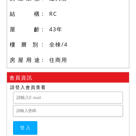
結 構
RC
屋 齡
43
年
樓 層 別
全棟
/
4
房 屋 用 途
住商用
會員資訊
請登入會員查看