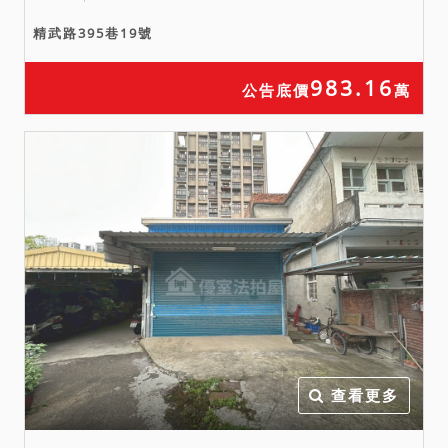
精武路395巷19號
983.16
公告底價
萬
查看更多