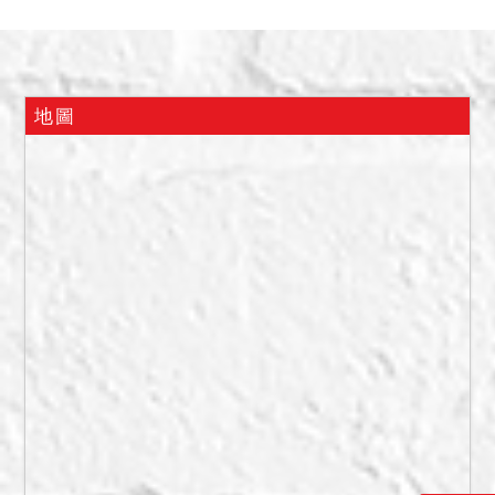
986。
備註
一、上開不動產4宗合併拍
地圖
賣，請投標人分別出價。
二、拍賣最低價額合計新台
幣：21,453,000元，以總價
最高者得標。
三、保證金新台幣：
4,300,000元。
四、本件拍賣標的建物部
分，拍定後點交。
五、本件拍定後抵押權均塗
銷。
六、本件標的物原所有權人
或使用人如有積欠工程受益