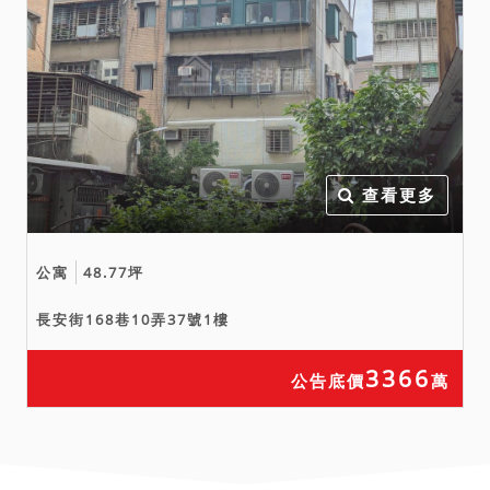
查看更多
公寓
48.77坪
長安街168巷10弄37號1樓
3366
公告底價
萬