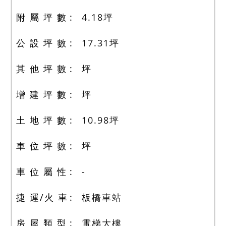
附 屬 坪 數
4.18
坪
公 設 坪 數
17.31
坪
其 他 坪 數
坪
增 建 坪 數
坪
土 地 坪 數
10.98
坪
車 位 坪 數
坪
車 位 屬 性
-
捷 運/火 車
板橋車站
房 屋 類 型
電梯大樓