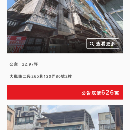
查看更多
公寓
22.97坪
大觀路二段265巷130弄30號2樓
626
公告底價
萬