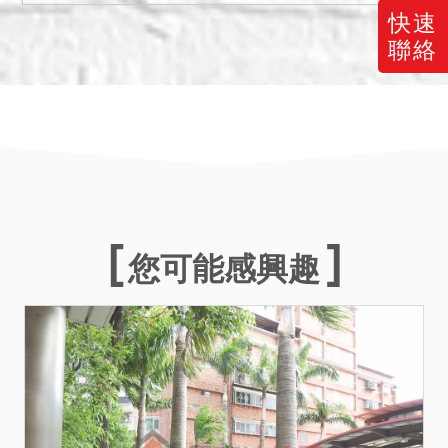
費及水電、瓦斯或管理費等
快速
費用，應由拍定人自行查明
聯絡
後與相關單位洽商解決。
七、若有停止、撤回、撤
銷、延緩強制執行之事由，
而其事由確實發生於本案標
的拍定日或拍定日前，縱已
拍定，本院亦得撤銷拍定，
無息返還已經繳交之款項，
請應買人特別注意。
您可能感興趣