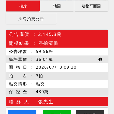
相片
地圖
建物平面圖
法院拍賣公告
公告底價
2,145.3萬
開標結果
停拍清償
公告坪數
59.56
坪
每坪單價
36.01
萬
開 標 日
2026/07/13 09:30
拍 次
3拍
點交情形
點交
保 證 金
430萬
聯 絡 人
張先生