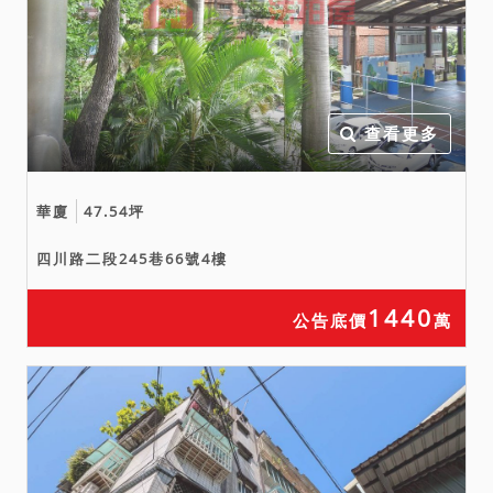
查看更多
華廈
47.54坪
四川路二段245巷66號4樓
1440
公告底價
萬