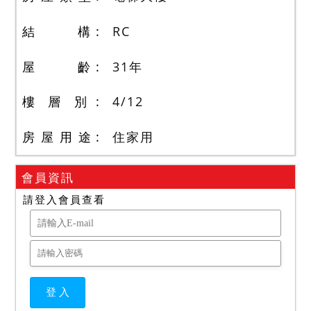
結 構
RC
屋 齡
31
年
樓 層 別
4
/
12
房 屋 用 途
住家用
會員資訊
請登入會員查看