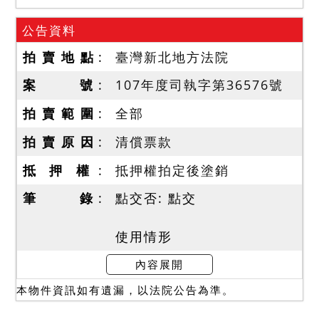
公告資料
拍 賣 地 點
臺灣新北地方法院
案 號
107年度司執字第36576號
拍 賣 範 圍
全部
拍 賣 原 因
清償票款
抵 押 權
抵押權拍定後塗銷
筆 錄
點交否: 點交
使用情形
本件拍賣標的建物部分，本
內容展開
院於109年10月21日至現場
本物件資訊如有遺漏，以法院公告為準。
查封時債務人在場，據稱為
自住使用，承租車位B2-