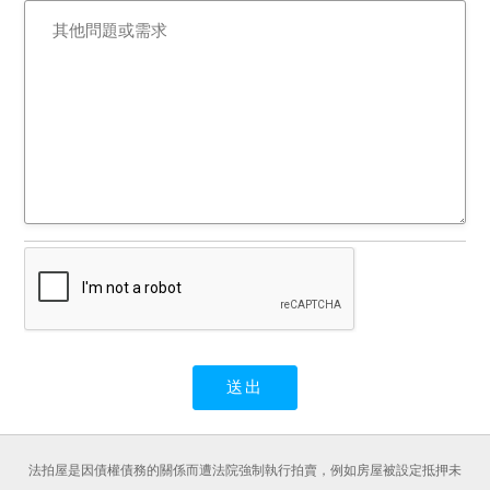
法拍屋是因債權債務的關係而遭法院強制執行拍賣，例如房屋被設定抵押未